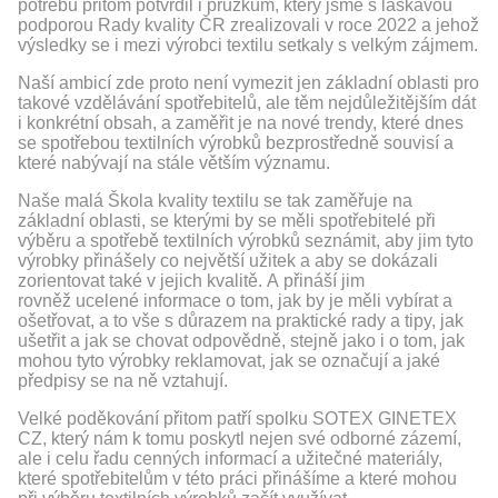
potřebu přitom potvrdil i průzkum, který jsme s laskavou
podporou Rady kvality ČR zrealizovali v roce 2022 a jehož
výsledky se i mezi výrobci textilu setkaly s velkým zájmem.
Naší ambicí zde proto není vymezit jen základní oblasti pro
takové vzdělávání spotřebitelů, ale těm nejdůležitějším dát
i konkrétní obsah, a zaměřit je na nové trendy, které dnes
se spotřebou textilních výrobků bezprostředně souvisí a
které nabývají na stále větším významu.
Naše malá Škola kvality textilu se tak zaměřuje na
základní oblasti, se kterými by se měli spotřebitelé při
výběru a spotřebě textilních výrobků seznámit, aby jim tyto
výrobky přinášely co největší užitek a aby se dokázali
zorientovat také v jejich kvalitě. A přináší jim
rovněž ucelené informace o tom, jak by je měli vybírat a
ošetřovat, a to vše s důrazem na praktické rady a tipy, jak
ušetřit a jak se chovat odpovědně, stejně jako i o tom, jak
mohou tyto výrobky reklamovat, jak se označují a jaké
předpisy se na ně vztahují.
Velké poděkování přitom patří spolku SOTEX GINETEX
CZ, který nám k tomu poskytl nejen své odborné zázemí,
ale i celu řadu cenných informací a užitečné materiály,
které spotřebitelům v této práci přinášíme a které mohou