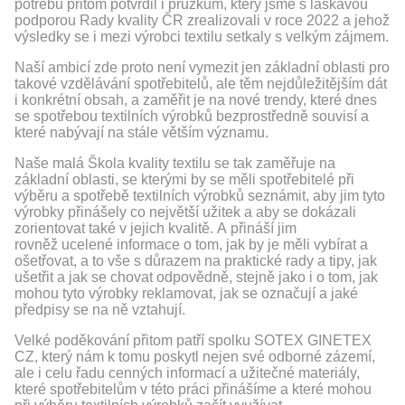
potřebu přitom potvrdil i průzkum, který jsme s laskavou
podporou Rady kvality ČR zrealizovali v roce 2022 a jehož
výsledky se i mezi výrobci textilu setkaly s velkým zájmem.
Naší ambicí zde proto není vymezit jen základní oblasti pro
takové vzdělávání spotřebitelů, ale těm nejdůležitějším dát
i konkrétní obsah, a zaměřit je na nové trendy, které dnes
se spotřebou textilních výrobků bezprostředně souvisí a
které nabývají na stále větším významu.
Naše malá Škola kvality textilu se tak zaměřuje na
základní oblasti, se kterými by se měli spotřebitelé při
výběru a spotřebě textilních výrobků seznámit, aby jim tyto
výrobky přinášely co největší užitek a aby se dokázali
zorientovat také v jejich kvalitě. A přináší jim
rovněž ucelené informace o tom, jak by je měli vybírat a
ošetřovat, a to vše s důrazem na praktické rady a tipy, jak
ušetřit a jak se chovat odpovědně, stejně jako i o tom, jak
mohou tyto výrobky reklamovat, jak se označují a jaké
předpisy se na ně vztahují.
Velké poděkování přitom patří spolku SOTEX GINETEX
CZ, který nám k tomu poskytl nejen své odborné zázemí,
ale i celu řadu cenných informací a užitečné materiály,
které spotřebitelům v této práci přinášíme a které mohou