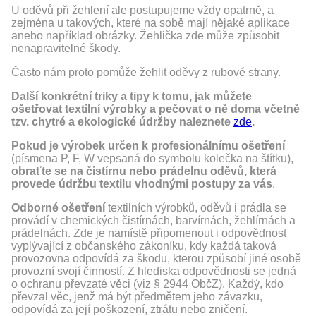
U oděvů při žehlení ale postupujeme vždy opatrně, a
zejména u takových, které na sobě mají nějaké aplikace
anebo například obrázky. Žehlička zde může způsobit
nenapravitelné škody.
Často nám proto pomůže žehlit oděvy z rubové strany.
Další konkrétní triky a tipy k tomu, jak můžete
ošetřovat textilní výrobky a pečovat o ně doma včetně
tzv. chytré a ekologické údržby naleznete
zde
.
Pokud je výrobek určen k profesionálnímu ošetření
(písmena P, F, W vepsaná do symbolu kolečka na štítku),
obraťte se na čistírnu nebo prádelnu oděvů, která
provede údržbu textilu vhodnými postupy za vás
.
Odborné ošetření
textilních výrobků, oděvů i prádla se
provádí v chemických čistírnách, barvírnách, žehlírnách a
prádelnách. Zde je namístě připomenout i odpovědnost
vyplývající z občanského zákoníku, kdy každá taková
provozovna odpovídá za škodu, kterou způsobí jiné osobě
provozní svojí činností. Z hlediska odpovědnosti se jedná
o ochranu převzaté věci (viz § 2944 ObčZ). Každý, kdo
převzal věc, jenž má být předmětem jeho závazku,
odpovídá za její poškození, ztrátu nebo zničení.