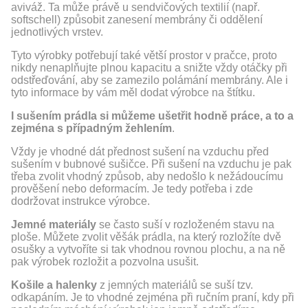
aviváž. Ta může právě u sendvičových textilií (např.
softschell) způsobit zanesení membrány či oddělení
jednotlivých vrstev.
Tyto výrobky potřebují také větší prostor v pračce, proto
nikdy nenaplňujte plnou kapacitu a snižte vždy otáčky při
odstřeďování, aby se zamezilo polámání membrány. Ale i
tyto informace by vám měl dodat výrobce na štítku.
I sušením prádla si můžeme ušetřit hodně práce, a to a
zejména s případným žehlením
.
Vždy je vhodné dát přednost sušení na vzduchu před
sušením v bubnové sušičce. Při sušení na vzduchu je pak
třeba zvolit vhodný způsob, aby nedošlo k nežádoucímu
prověšení nebo deformacím. Je tedy potřeba i zde
dodržovat instrukce výrobce.
Jemné materiály
se často suší v rozloženém stavu na
ploše. Můžete zvolit věšák prádla, na který rozložíte dvě
osušky a vytvoříte si tak vhodnou rovnou plochu, a na ně
pak výrobek rozložit a pozvolna usušit.
Košile a halenky
z jemných materiálů se suší tzv.
odkapáním. Je to vhodné zejména při ručním praní, kdy při