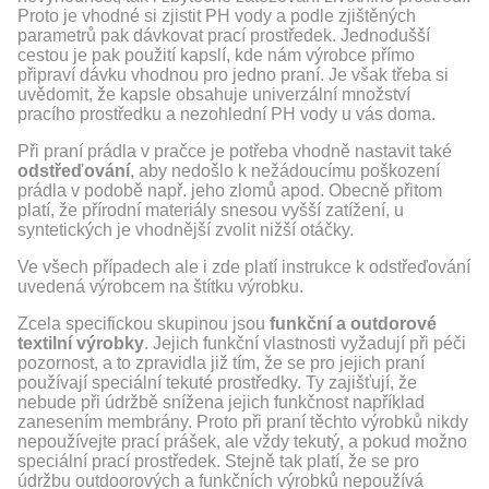
Proto je vhodné si zjistit PH vody a podle zjištěných
parametrů pak dávkovat prací prostředek. Jednodušší
cestou je pak použití kapslí, kde nám výrobce přímo
připraví dávku vhodnou pro jedno praní. Je však třeba si
uvědomit, že kapsle obsahuje univerzální množství
pracího prostředku a nezohlední PH vody u vás doma.
Při praní prádla v pračce je potřeba vhodně nastavit také
odstřeďování
, aby nedošlo k nežádoucímu poškození
prádla v podobě např. jeho zlomů apod. Obecně přitom
platí, že přírodní materiály snesou vyšší zatížení, u
syntetických je vhodnější zvolit nižší otáčky.
Ve všech případech ale i zde platí instrukce k odstřeďování
uvedená výrobcem na štítku výrobku.
Zcela specifickou skupinou jsou
funkční a outdorové
textilní výrobky
. Jejich funkční vlastnosti vyžadují při péči
pozornost, a to zpravidla již tím, že se pro jejich praní
používají speciální tekuté prostředky. Ty zajišťují, že
nebude při údržbě snížena jejich funkčnost například
zanesením membrány. Proto při praní těchto výrobků nikdy
nepoužívejte prací prášek, ale vždy tekutý, a pokud možno
speciální prací prostředek. Stejně tak platí, že se pro
údržbu outdoorových a funkčních výrobků nepoužívá