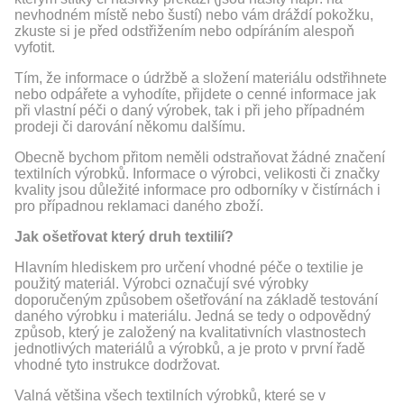
nevhodném místě nebo šustí) nebo vám dráždí pokožku,
zkuste si je před odstřižením nebo odpíráním alespoň
vyfotit.
Tím, že informace o údržbě a složení materiálu odstřihnete
nebo odpářete a vyhodíte, přijdete o cenné informace jak
při vlastní péči o daný výrobek, tak i při jeho případném
prodeji či darování někomu dalšímu.
Obecně bychom přitom neměli odstraňovat žádné značení
textilních výrobků. Informace o výrobci, velikosti či značky
kvality jsou důležité informace pro odborníky v čistírnách i
pro případnou reklamaci daného zboží.
Jak ošetřovat který druh textilií?
Hlavním hlediskem pro určení vhodné péče o textilie je
použitý materiál. Výrobci označují své výrobky
doporučeným způsobem ošetřování na základě testování
daného výrobku i materiálu. Jedná se tedy o odpovědný
způsob, který je založený na kvalitativních vlastnostech
jednotlivých materiálů a výrobků, a je proto v první řadě
vhodné tyto instrukce dodržovat.
Valná většina všech textilních výrobků, které se v