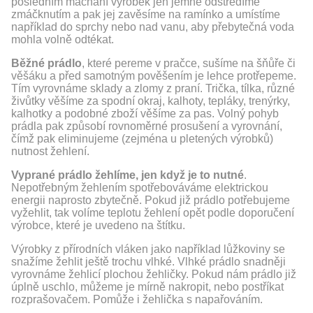
posledním máchání výrobek jen jemně odstředíme
zmáčknutím a pak jej zavěsíme na ramínko a umístíme
například do sprchy nebo nad vanu, aby přebytečná voda
mohla volně odtékat.
Běžné prádlo
, které pereme v pračce, sušíme na šňůře či
věšáku a před samotným pověšením je lehce protřepeme.
Tím vyrovnáme sklady a zlomy z praní. Trička, tílka, různé
živůtky věšíme za spodní okraj, kalhoty, tepláky, trenýrky,
kalhotky a podobné zboží věšíme za pas. Volný pohyb
prádla pak způsobí rovnoměrné prosušení a vyrovnání,
čímž pak eliminujeme (zejména u pletených výrobků)
nutnost žehlení.
Vyprané prádlo žehlíme, jen když je to nutné
.
Nepotřebným žehlením spotřebováváme elektrickou
energii naprosto zbytečně. Pokud již prádlo potřebujeme
vyžehlit, tak volíme teplotu žehlení opět podle doporučení
výrobce, které je uvedeno na štítku.
Výrobky z přírodních vláken jako například lůžkoviny se
snažíme žehlit ještě trochu vlhké. Vlhké prádlo snadněji
vyrovnáme žehlicí plochou žehličky. Pokud nám prádlo již
úplně uschlo, můžeme je mírně nakropit, nebo postříkat
rozprašovačem. Pomůže i žehlička s napařováním.