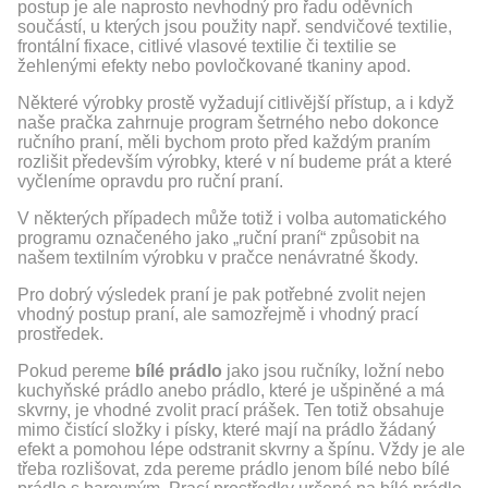
postup je ale naprosto nevhodný pro řadu oděvních
součástí, u kterých jsou použity např. sendvičové textilie,
frontální fixace, citlivé vlasové textilie či textilie se
žehlenými efekty nebo povločkované tkaniny apod.
Některé výrobky prostě vyžadují citlivější přístup, a i když
naše pračka zahrnuje program šetrného nebo dokonce
ručního praní, měli bychom proto před každým praním
rozlišit především výrobky, které v ní budeme prát a které
vyčleníme opravdu pro ruční praní.
V některých případech může totiž i volba automatického
programu označeného jako „ruční praní“ způsobit na
našem textilním výrobku v pračce nenávratné škody.
Pro dobrý výsledek praní je pak potřebné zvolit nejen
vhodný postup praní, ale samozřejmě i vhodný prací
prostředek.
Pokud pereme
bílé prádlo
jako jsou ručníky, ložní nebo
kuchyňské prádlo anebo prádlo, které je ušpiněné a má
skvrny, je vhodné zvolit prací prášek. Ten totiž obsahuje
mimo čistící složky i písky, které mají na prádlo žádaný
efekt a pomohou lépe odstranit skvrny a špínu. Vždy je ale
třeba rozlišovat, zda pereme prádlo jenom bílé nebo bílé