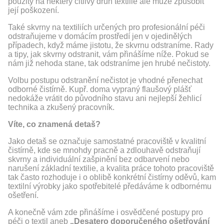
použitý na některý citlivý druh textilie ale může způsobit
její poškození.
Také
skvrny na textiliích určených pro profesionální péči
odstraňujeme v domácím prostředí jen v ojedinělých
případech, když máme jistotu, že skvrnu odstraníme. Rady
a tipy, jak skvrny odstranit, vám přinášíme níže. Pokud se
nám již nehoda stane, tak odstraníme jen hrubé nečistoty.
Volbu postupu odstranění nečistot je vhodné přenechat
odborné čistírně. Kupř. doma vypraný flaušový plášť
nedokáže vrátit do původního stavu ani nejlepší žehlicí
technika a zkušený pracovník.
Víte, co znamená detaš?
Jako detaš se označuje samostatné pracoviště v kvalitní
čistírně, kde se mnohdy pracně a zdlouhavě odstraňují
skvrny a individuální zašpinění bez odbarvení nebo
narušení základní textilie, a kvalita práce tohoto pracoviště
tak často rozhoduje i o oblibě konkrétní čistírny oděvů, kam
textilní výrobky jako spotřebitelé předáváme k odbornému
ošetření.
A konečně vám zde přinášíme i osvědčené postupy pro
péči o textil aneb
„Desatero doporučeného ošetřování