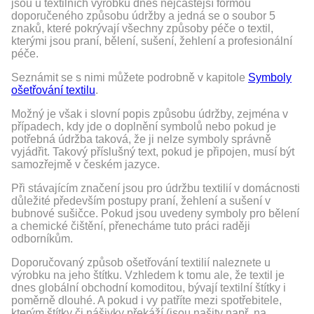
jsou u textilních výrobků dnes nejčastější formou
doporučeného způsobu údržby a jedná se o soubor 5
znaků, které pokrývají všechny způsoby péče o textil,
kterými jsou praní, bělení, sušení, žehlení a profesionální
péče.
Seznámit se s nimi můžete podrobně v kapitole
Symboly
ošetřování textilu
.
Možný je však i slovní popis způsobu údržby, zejména v
případech, kdy jde o doplnění symbolů nebo pokud je
potřebná údržba taková, že ji nelze symboly správně
vyjádřit. Takový příslušný text, pokud je připojen, musí být
samozřejmě v českém jazyce.
Při stávajícím značení jsou pro údržbu textilií v domácnosti
důležité především postupy praní, žehlení a sušení v
bubnové sušičce. Pokud jsou uvedeny symboly pro bělení
a chemické čištění, přenecháme tuto práci raději
odborníkům.
Doporučovaný způsob ošetřování textilií naleznete u
výrobku na jeho štítku. Vzhledem k tomu ale, že textil je
dnes globální obchodní komoditou, bývají textilní štítky i
poměrně dlouhé. A pokud i vy patříte mezi spotřebitele,
kterým štítky či nášivky překáží (jsou našity např. na