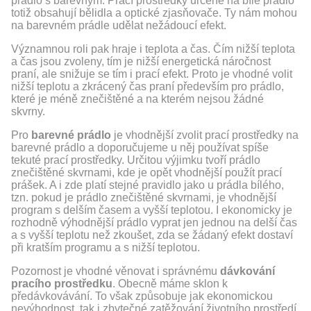
prádlo s barevným. Prací prostředky určené na bílé prádlo
totiž obsahují bělidla a optické zjasňovače. Ty nám mohou
na barevném prádle udělat nežádoucí efekt.
Významnou roli pak hraje i teplota a čas. Čím nižší teplota
a čas jsou zvoleny, tím je nižší energetická náročnost
praní, ale snižuje se tím i prací efekt. Proto je vhodné volit
nižší teplotu a zkrácený čas praní především pro prádlo,
které je méně znečištěné a na kterém nejsou žádné
skvrny.
Pro
barevné prádlo
je vhodnější zvolit prací prostředky na
barevné prádlo a doporučujeme u něj používat spíše
tekuté prací prostředky. Určitou výjimku tvoří prádlo
znečištěné skvrnami, kde je opět vhodnější použít prací
prášek. A i zde platí stejné pravidlo jako u prádla bílého,
tzn. pokud je prádlo znečištěné skvrnami, je vhodnější
program s delším časem a vyšší teplotou. I ekonomicky je
rozhodně výhodnější prádlo vyprat jen jednou na delší čas
a s vyšší teplotu než zkoušet, zda se žádaný efekt dostaví
při kratším programu a s nižší teplotou.
Pozornost je vhodné věnovat i správnému
dávkování
pracího prostředku
. Obecně máme sklon k
předávkovávání. To však způsobuje jak ekonomickou
nevýhodnost, tak i zbytečné zatěžování životního prostředí.