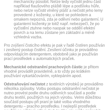
mechanicky působit. Nelze tedy vyčistit jednu část
například flaušového pláště lépe a podšívku hůře,
nebo nelze vyčistit vlněný plášť a nečistit jeho lemy
provedené z koženky, u které se pohledem a
omakem nepozná, zda je oděvní nebo galanterní. U
galanterní koženky je totiž např. nebezpečí, že po
vyčistění ztuhne nebo naopak se oddělí efektní
povrch a na lemu zůstane jen základní a méně
vzhledná vazba.
Pro zvýšení čisticího efektu je pak v řadě čistíren používán
i zesílený postup čistění. Zesílení účinku je prováděno
odpovídajícím detergentem, obdobně jako je používán
prací prostředek u automatických praček.
Mechanické odstranění prachových částic
je přitom
vhodné provádět pravidelně, a to vždy po krátkém
používání vykartáčováním, vyklepáním apod.
Odstraňování nečistot
z textilních výrobků je prováděno
několika způsoby. Volbu postupu odstranění nečistot je
nutno provést podle druhu oděvních součástí a podle
druhu textilií, použitých na jejich výrobu. Velmi důležitou
součástí postupu při praní je také volba vhodného
detergentu – pracího prostředku. I nejlepší prostředek