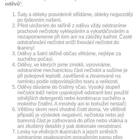
oděvů
“:
Šaty a obleky pravidelně střídáme, obleky nejpozději
po týdenním nošení.
Před uložením do skříně z oděvu vždy odstraníme
prachové nečistoty vyklepáním a vykartáčováním a
nezapomeneme při tom ani na záložky kalhot. Časté
odstraňování nečistot sníží fixování nečistot do
tkaniny!
Oděvy a šatní skříně občas větráme, nejlépe za
suchého počasí.
Oděvy, ve kterých jsme zmokli, vyrovnáme,
odstraníme mechanickou část nečistot a sušíme je
při pokojové teplotě, zavěšené a ztvarované na
ramínku podle odpovídajícího tvaru a velikosti.
Oděvy dáváme do čistírny včas. Vysoký stupeň
nečistot totiž nelze uspokojivě odstranit bez použití
silnějších detergentů nebo kombinace suchého a
mokrého čistění. A mnohdy ani to bohužel nestačí.
Většinu skvrn není vhodné čistit doma. Ve většině
případů je výsledek negativní, nečistota nebo její
barevná část je zafixovaná do příze nebo vlákna a
ani zkušený detašér ji pak dokonale neodstraní.
Lesky na vlněných tkaninách a jejich směsích
odstraníme opakovaným propařením parou přes