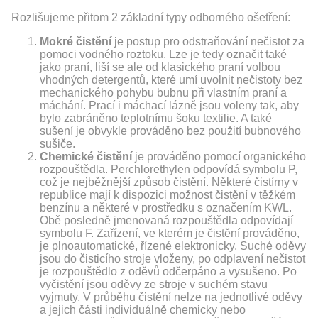
Rozlišujeme přitom 2 základní typy odborného ošetření:
Mokré čistění
je postup pro odstraňování nečistot za
pomoci vodného roztoku. Lze je tedy označit také
jako praní, liší se ale od klasického praní volbou
vhodných detergentů, které umí uvolnit nečistoty bez
mechanického pohybu bubnu při vlastním praní a
máchání. Prací i máchací lázně jsou voleny tak, aby
bylo zabráněno teplotnímu šoku textilie. A také
sušení je obvykle prováděno bez použití bubnového
sušiče.
Chemické čistění
je prováděno pomocí organického
rozpouštědla. Perchlorethylen odpovídá symbolu P,
což je nejběžnější způsob čistění. Některé čistírny v
republice mají k dispozici možnost čistění v těžkém
benzínu a některé v prostředku s označením KWL.
Obě posledně jmenovaná rozpouštědla odpovídají
symbolu F. Zařízení, ve kterém je čistění prováděno,
je plnoautomatické, řízené elektronicky. Suché oděvy
jsou do čisticího stroje vloženy, po odplavení nečistot
je rozpouštědlo z oděvů odčerpáno a vysušeno. Po
vyčistění jsou oděvy ze stroje v suchém stavu
vyjmuty. V průběhu čistění nelze na jednotlivé oděvy
a jejich části individuálně chemicky nebo