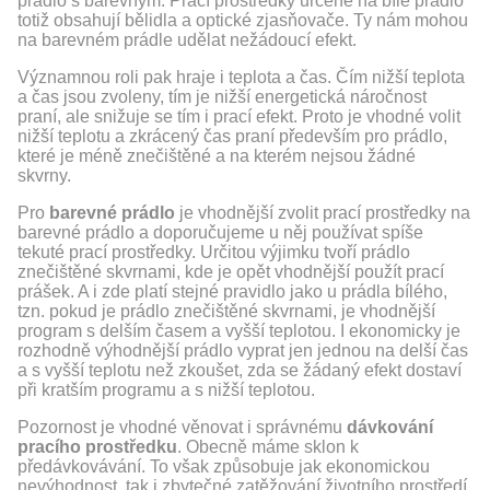
prádlo s barevným. Prací prostředky určené na bílé prádlo
totiž obsahují bělidla a optické zjasňovače. Ty nám mohou
na barevném prádle udělat nežádoucí efekt.
Významnou roli pak hraje i teplota a čas. Čím nižší teplota
a čas jsou zvoleny, tím je nižší energetická náročnost
praní, ale snižuje se tím i prací efekt. Proto je vhodné volit
nižší teplotu a zkrácený čas praní především pro prádlo,
které je méně znečištěné a na kterém nejsou žádné
skvrny.
Pro
barevné prádlo
je vhodnější zvolit prací prostředky na
barevné prádlo a doporučujeme u něj používat spíše
tekuté prací prostředky. Určitou výjimku tvoří prádlo
znečištěné skvrnami, kde je opět vhodnější použít prací
prášek. A i zde platí stejné pravidlo jako u prádla bílého,
tzn. pokud je prádlo znečištěné skvrnami, je vhodnější
program s delším časem a vyšší teplotou. I ekonomicky je
rozhodně výhodnější prádlo vyprat jen jednou na delší čas
a s vyšší teplotu než zkoušet, zda se žádaný efekt dostaví
při kratším programu a s nižší teplotou.
Pozornost je vhodné věnovat i správnému
dávkování
pracího prostředku
. Obecně máme sklon k
předávkovávání. To však způsobuje jak ekonomickou
nevýhodnost, tak i zbytečné zatěžování životního prostředí.