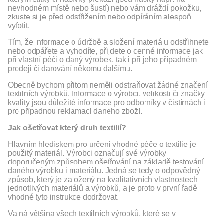
nevhodném místě nebo šustí) nebo vám dráždí pokožku,
zkuste si je před odstřižením nebo odpíráním alespoň
vyfotit.
Tím, že informace o údržbě a složení materiálu odstřihnete
nebo odpářete a vyhodíte, přijdete o cenné informace jak
při vlastní péči o daný výrobek, tak i při jeho případném
prodeji či darování někomu dalšímu.
Obecně bychom přitom neměli odstraňovat žádné značení
textilních výrobků. Informace o výrobci, velikosti či značky
kvality jsou důležité informace pro odborníky v čistírnách i
pro případnou reklamaci daného zboží.
Jak ošetřovat který druh textilií?
Hlavním hlediskem pro určení vhodné péče o textilie je
použitý materiál. Výrobci označují své výrobky
doporučeným způsobem ošetřování na základě testování
daného výrobku i materiálu. Jedná se tedy o odpovědný
způsob, který je založený na kvalitativních vlastnostech
jednotlivých materiálů a výrobků, a je proto v první řadě
vhodné tyto instrukce dodržovat.
Valná většina všech textilních výrobků, které se v