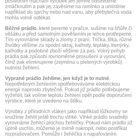
posledním máchání výrobek jen jemně odstředíme
zmáčknutím a pak jej zavěsíme na ramínko a umístíme
například do sprchy nebo nad vanu, aby přebytečná voda
mohla volně odtékat.
Běžné prádlo
, které pereme v pračce, sušíme na šňůře či
věšáku a před samotným pověšením je lehce protřepeme.
Tím vyrovnáme sklady a zlomy z praní. Trička, tílka, různé
živůtky věšíme za spodní okraj, kalhoty, tepláky, trenýrky,
kalhotky a podobné zboží věšíme za pas. Volný pohyb
prádla pak způsobí rovnoměrné prosušení a vyrovnání,
čímž pak eliminujeme (zejména u pletených výrobků)
nutnost žehlení.
Vyprané prádlo žehlíme, jen když je to nutné
.
Nepotřebným žehlením spotřebováváme elektrickou
energii naprosto zbytečně. Pokud již prádlo potřebujeme
vyžehlit, tak volíme teplotu žehlení opět podle doporučení
výrobce, které je uvedeno na štítku.
Výrobky z přírodních vláken jako například lůžkoviny se
snažíme žehlit ještě trochu vlhké. Vlhké prádlo snadněji
vyrovnáme žehlicí plochou žehličky. Pokud nám prádlo již
úplně uschlo, můžeme je mírně nakropit, nebo postříkat
rozprašovačem. Pomůže i žehlička s napařováním.