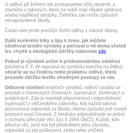
U oděvů při žehlení ale postupujeme vždy opatrně, a
zejména u takových, které na sobě mají nějaké aplikace
anebo například obrázky. Žehlička zde může způsobit
nenapravitelné škody.
Často nám proto pomůže žehlit oděvy z rubové strany.
Další konkrétní triky a tipy k tomu, jak můžete
ošetřovat textilní výrobky a pečovat o ně doma včetně
tzv. chytré a ekologické údržby naleznete
zde
.
Pokud je výrobek určen k profesionálnímu ošetření
(písmena P, F, W vepsaná do symbolu kolečka na štítku),
obraťte se na čistírnu nebo prádelnu oděvů, která
provede údržbu textilu vhodnými postupy za vás
.
Odborné ošetření
textilních výrobků, oděvů i prádla se
provádí v chemických čistírnách, barvírnách, žehlírnách a
prádelnách. Zde je namístě připomenout i odpovědnost
vyplývající z občanského zákoníku, kdy každá taková
provozovna odpovídá za škodu, kterou způsobí jiné osobě
provozní svojí činností. Z hlediska odpovědnosti se jedná
o ochranu převzaté věci (viz § 2944 ObčZ). Každý, kdo
převzal věc, jenž má být předmětem jeho závazku,
odpovídá za její poškození, ztrátu nebo zničení.