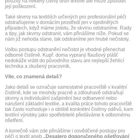
použitý na některý citlivý druh textilie ale může způsobit
její poškození.
Také
skvrny na textiliích určených pro profesionální péči
odstraňujeme v domácím prostředí jen v ojedinělých
případech, když máme jistotu, že skvrnu odstraníme. Rady
a tipy, jak skvrny odstranit, vám přinášíme níže. Pokud se
nám již nehoda stane, tak odstraníme jen hrubé nečistoty.
Volbu postupu odstranění nečistot je vhodné přenechat
odborné čistírně. Kupř. doma vypraný flaušový plášť
nedokáže vrátit do původního stavu ani nejlepší žehlicí
technika a zkušený pracovník.
Víte, co znamená detaš?
Jako detaš se označuje samostatné pracoviště v kvalitní
čistírně, kde se mnohdy pracně a zdlouhavě odstraňují
skvrny a individuální zašpinění bez odbarvení nebo
narušení základní textilie, a kvalita práce tohoto pracoviště
tak často rozhoduje i o oblibě konkrétní čistírny oděvů, kam
textilní výrobky jako spotřebitelé předáváme k odbornému
ošetření.
A konečně vám zde přinášíme i osvědčené postupy pro
péči o textil aneb
„Desatero doporučeného ošetřování