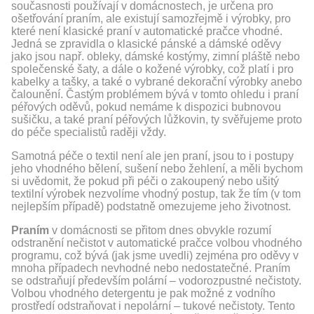
současnosti používají v domácnostech, je určena pro
ošetřování praním, ale existují samozřejmě i výrobky, pro
které není klasické praní v automatické pračce vhodné.
Jedná se zpravidla o klasické pánské a dámské oděvy
jako jsou např. obleky, dámské kostýmy, zimní pláště nebo
společenské šaty, a dále o kožené výrobky, což platí i pro
kabelky a tašky, a také o vybrané dekorační výrobky anebo
čalounění. Častým problémem bývá v tomto ohledu i praní
péřových oděvů, pokud nemáme k dispozici bubnovou
sušičku, a také praní péřových lůžkovin, ty svěřujeme proto
do péče specialistů raději vždy.
Samotná péče o textil není ale jen praní, jsou to i postupy
jeho vhodného bělení, sušení nebo žehlení, a měli bychom
si uvědomit, že pokud při péči o zakoupený nebo ušitý
textilní výrobek nezvolíme vhodný postup, tak že tím (v tom
nejlepším případě) podstatně omezujeme jeho životnost.
Praním
v domácnosti se přitom dnes obvykle rozumí
odstranění nečistot v automatické pračce volbou vhodného
programu, což bývá (jak jsme uvedli) zejména pro oděvy v
mnoha případech nevhodné nebo nedostatečné. Praním
se odstraňují především polární – vodorozpustné nečistoty.
Volbou vhodného detergentu je pak možné z vodního
prostředí odstraňovat i nepolární – tukové nečistoty. Tento