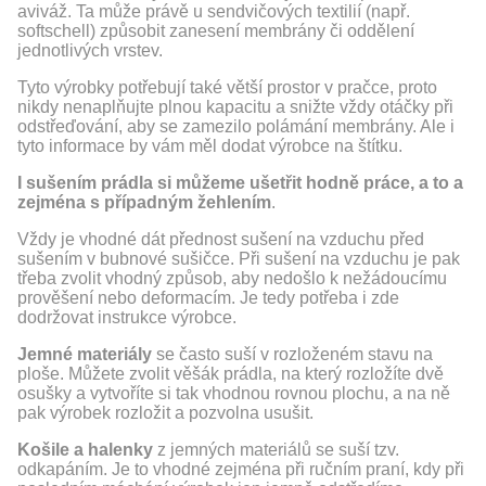
aviváž. Ta může právě u sendvičových textilií (např.
softschell) způsobit zanesení membrány či oddělení
jednotlivých vrstev.
Tyto výrobky potřebují také větší prostor v pračce, proto
nikdy nenaplňujte plnou kapacitu a snižte vždy otáčky při
odstřeďování, aby se zamezilo polámání membrány. Ale i
tyto informace by vám měl dodat výrobce na štítku.
I sušením prádla si můžeme ušetřit hodně práce, a to a
zejména s případným žehlením
.
Vždy je vhodné dát přednost sušení na vzduchu před
sušením v bubnové sušičce. Při sušení na vzduchu je pak
třeba zvolit vhodný způsob, aby nedošlo k nežádoucímu
prověšení nebo deformacím. Je tedy potřeba i zde
dodržovat instrukce výrobce.
Jemné materiály
se často suší v rozloženém stavu na
ploše. Můžete zvolit věšák prádla, na který rozložíte dvě
osušky a vytvoříte si tak vhodnou rovnou plochu, a na ně
pak výrobek rozložit a pozvolna usušit.
Košile a halenky
z jemných materiálů se suší tzv.
odkapáním. Je to vhodné zejména při ručním praní, kdy při