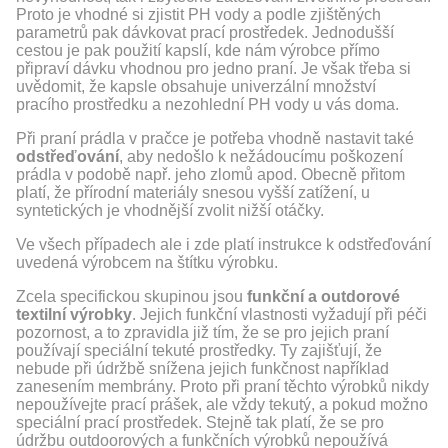
Proto je vhodné si zjistit PH vody a podle zjištěných
parametrů pak dávkovat prací prostředek. Jednodušší
cestou je pak použití kapslí, kde nám výrobce přímo
připraví dávku vhodnou pro jedno praní. Je však třeba si
uvědomit, že kapsle obsahuje univerzální množství
pracího prostředku a nezohlední PH vody u vás doma.
Při praní prádla v pračce je potřeba vhodně nastavit také
odstřeďování
, aby nedošlo k nežádoucímu poškození
prádla v podobě např. jeho zlomů apod. Obecně přitom
platí, že přírodní materiály snesou vyšší zatížení, u
syntetických je vhodnější zvolit nižší otáčky.
Ve všech případech ale i zde platí instrukce k odstřeďování
uvedená výrobcem na štítku výrobku.
Zcela specifickou skupinou jsou
funkční a outdorové
textilní výrobky
. Jejich funkční vlastnosti vyžadují při péči
pozornost, a to zpravidla již tím, že se pro jejich praní
používají speciální tekuté prostředky. Ty zajišťují, že
nebude při údržbě snížena jejich funkčnost například
zanesením membrány. Proto při praní těchto výrobků nikdy
nepoužívejte prací prášek, ale vždy tekutý, a pokud možno
speciální prací prostředek. Stejně tak platí, že se pro
údržbu outdoorových a funkčních výrobků nepoužívá