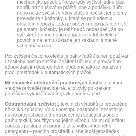
mechanicky působit. Nelze tedy vyčistit jednu část
například flaušového pláště lépe a podšívku hůře,
nebo nelze vyčistit vlněný plášť a nečistit jeho lemy
provedené z koženky, u které se pohledem a
omakem nepozná, zda je oděvní nebo galanterní. U
galanterní koženky je totiž např. nebezpečí, že po
vyčistění ztuhne nebo naopak se oddělí efektní
povrch a na lemu zůstane jen základní a méně
vzhledná vazba.
Pro zvýšení čisticího efektu je pak v řadě čistíren používán
i zesílený postup čistění. Zesílení účinku je prováděno
odpovídajícím detergentem, obdobně jako je používán
prací prostředek u automatických praček.
Mechanické odstranění prachových částic
je přitom
vhodné provádět pravidelně, a to vždy po krátkém
používání vykartáčováním, vyklepáním apod.
Odstraňování nečistot
z textilních výrobků je prováděno
několika způsoby. Volbu postupu odstranění nečistot je
nutno provést podle druhu oděvních součástí a podle
druhu textilií, použitých na jejich výrobu. Velmi důležitou
součástí postupu při praní je také volba vhodného
detergentu – pracího prostředku. I nejlepší prostředek