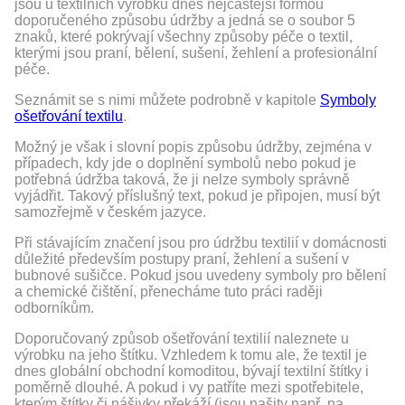
jsou u textilních výrobků dnes nejčastější formou
doporučeného způsobu údržby a jedná se o soubor 5
znaků, které pokrývají všechny způsoby péče o textil,
kterými jsou praní, bělení, sušení, žehlení a profesionální
péče.
Seznámit se s nimi můžete podrobně v kapitole
Symboly
ošetřování textilu
.
Možný je však i slovní popis způsobu údržby, zejména v
případech, kdy jde o doplnění symbolů nebo pokud je
potřebná údržba taková, že ji nelze symboly správně
vyjádřit. Takový příslušný text, pokud je připojen, musí být
samozřejmě v českém jazyce.
Při stávajícím značení jsou pro údržbu textilií v domácnosti
důležité především postupy praní, žehlení a sušení v
bubnové sušičce. Pokud jsou uvedeny symboly pro bělení
a chemické čištění, přenecháme tuto práci raději
odborníkům.
Doporučovaný způsob ošetřování textilií naleznete u
výrobku na jeho štítku. Vzhledem k tomu ale, že textil je
dnes globální obchodní komoditou, bývají textilní štítky i
poměrně dlouhé. A pokud i vy patříte mezi spotřebitele,
kterým štítky či nášivky překáží (jsou našity např. na