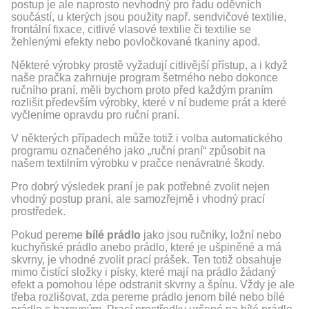
postup je ale naprosto nevhodný pro řadu oděvních
součástí, u kterých jsou použity např. sendvičové textilie,
frontální fixace, citlivé vlasové textilie či textilie se
žehlenými efekty nebo povločkované tkaniny apod.
Některé výrobky prostě vyžadují citlivější přístup, a i když
naše pračka zahrnuje program šetrného nebo dokonce
ručního praní, měli bychom proto před každým praním
rozlišit především výrobky, které v ní budeme prát a které
vyčleníme opravdu pro ruční praní.
V některých případech může totiž i volba automatického
programu označeného jako „ruční praní“ způsobit na
našem textilním výrobku v pračce nenávratné škody.
Pro dobrý výsledek praní je pak potřebné zvolit nejen
vhodný postup praní, ale samozřejmě i vhodný prací
prostředek.
Pokud pereme
bílé prádlo
jako jsou ručníky, ložní nebo
kuchyňské prádlo anebo prádlo, které je ušpiněné a má
skvrny, je vhodné zvolit prací prášek. Ten totiž obsahuje
mimo čistící složky i písky, které mají na prádlo žádaný
efekt a pomohou lépe odstranit skvrny a špínu. Vždy je ale
třeba rozlišovat, zda pereme prádlo jenom bílé nebo bílé