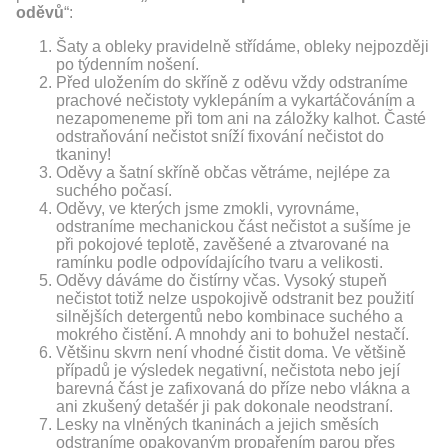
oděvů
“:
Šaty a obleky pravidelně střídáme, obleky nejpozději
po týdenním nošení.
Před uložením do skříně z oděvu vždy odstraníme
prachové nečistoty vyklepáním a vykartáčováním a
nezapomeneme při tom ani na záložky kalhot. Časté
odstraňování nečistot sníží fixování nečistot do
tkaniny!
Oděvy a šatní skříně občas větráme, nejlépe za
suchého počasí.
Oděvy, ve kterých jsme zmokli, vyrovnáme,
odstraníme mechanickou část nečistot a sušíme je
při pokojové teplotě, zavěšené a ztvarované na
ramínku podle odpovídajícího tvaru a velikosti.
Oděvy dáváme do čistírny včas. Vysoký stupeň
nečistot totiž nelze uspokojivě odstranit bez použití
silnějších detergentů nebo kombinace suchého a
mokrého čistění. A mnohdy ani to bohužel nestačí.
Většinu skvrn není vhodné čistit doma. Ve většině
případů je výsledek negativní, nečistota nebo její
barevná část je zafixovaná do příze nebo vlákna a
ani zkušený detašér ji pak dokonale neodstraní.
Lesky na vlněných tkaninách a jejich směsích
odstraníme opakovaným propařením parou přes