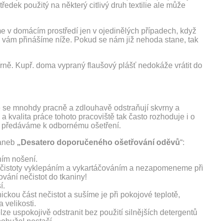
ředek použitý na některý citlivý druh textilie ale může
eme v domácím prostředí jen v ojedinělých případech, když
t, vám přinášíme níže. Pokud se nám již nehoda stane, tak
rně. Kupř. doma vypraný flaušový plášť nedokáže vrátit do
de se mnohdy pracně a zdlouhavě odstraňují skvrny a
 a kvalita práce tohoto pracoviště tak často rozhoduje i o
elé předáváme k odbornému ošetření.
 aneb
„Desatero doporučeného ošetřování oděvů
“:
ním nošení.
ečistoty vyklepáním a vykartáčováním a nezapomeneme při
ování nečistot do tkaniny!
í.
kou část nečistot a sušíme je při pokojové teplotě,
 velikosti.
ze uspokojivě odstranit bez použití silnějších detergentů