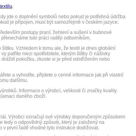
extilu
.
 kdy jde o doplnění symbolů nebo pokud je potřebná údržba
 pokud je připojen, musí být samozřejmě v českém jazyce.
é především postupy praní, žehlení a sušení v bubnové
 přenecháme tuto práci raději odborníkům.
štítku. Vzhledem k tomu ale, že textil je dnes globální
vy patříte mezi spotřebitele, kterým štítky či nášivky
 dráždí pokožku, zkuste si je před odstřižením nebo
ete a vyhodíte, přijdete o cenné informace jak při vlastní
komu dalšímu.
robků. Informace o výrobci, velikosti či značky kvality
eklamaci daného zboží.
teriál. Výrobci označují své výrobky doporučeným způsobem
se tedy o odpovědný způsob, který je založený na
to v první řadě vhodné tyto instrukce dodržovat.