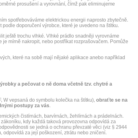
oměrné prosušení a vyrovnání, čímž pak eliminujeme
ím spotřebováváme elektrickou energii naprosto zbytečně.
ět podle doporučení výrobce, které je uvedeno na štítku.
lit ještě trochu vlhké. Vlhké prádlo snadněji vyrovnáme
e je mírně nakropit, nebo postříkat rozprašovačem. Pomůže
vých, které na sobě mají nějaké aplikace anebo například
í výrobky a pečovat o ně doma včetně tzv. chytré a
F, W vepsaná do symbolu kolečka na štítku),
obraťte se na
odnými postupy za vás
.
hemických čistírnách, barvírnách, žehlírnách a prádelnách.
o zákoníku, kdy každá taková provozovna odpovídá za
 odpovědnosti se jedná o ochranu převzaté věci (viz § 2944
odpovídá za její poškození, ztrátu nebo zničení.