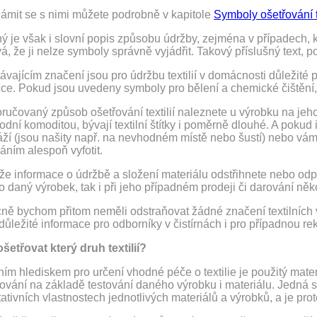
ámit se s nimi můžete podrobně v kapitole
Symboly ošetřování t
ý je však i slovní popis způsobu údržby, zejména v případech,
á, že ji nelze symboly správně vyjádřit. Takový příslušný text,
távajícím značení jsou pro údržbu textilií v domácnosti důležit
čce. Pokud jsou uvedeny symboly pro bělení a chemické čištění,
učovaný způsob ošetřování textilií naleznete u výrobku na jeho 
dní komoditou, bývají textilní štítky i poměrně dlouhé. A pokud i 
áží (jsou našity např. na nevhodném místě nebo šustí) nebo vám
áním alespoň vyfotit.
že informace o údržbě a složení materiálu odstřihnete nebo odpář
o daný výrobek, tak i při jeho případném prodeji či darování ně
ě bychom přitom neměli odstraňovat žádné značení textilních vý
důležité informace pro odborníky v čistírnách i pro případnou r
šetřovat který druh textilií?
ním hlediskem pro určení vhodné péče o textilie je použitý ma
řování na základě testování daného výrobku i materiálu. Jedná 
tativních vlastnostech jednotlivých materiálů a výrobků, a je pro