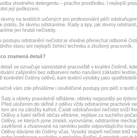
volba vhodného detergentu – pracího prostředku. I nejlepší prost
bit její poškození.
skvrny na textiliích určených pro profesionální péči odstraňuj
jistotu, že skvrnu odstraníme. Rady a tipy, jak skvrny odstrani
aníme jen hrubé nečistoty.
u postupu odstranění nečistot je vhodné přenechat odborné čistí
ního stavu ani nejlepší žehlicí technika a zkušený pracovník.
, co znamená detaš?
detaš se označuje samostatné pracoviště v kvalitní čistírně, k
iduální zašpinění bez odbarvení nebo narušení základní textilie,
ě konkrétní čistírny oděvů, kam textilní výrobky jako spotřebit
nečně vám zde přinášíme i osvědčené postupy pro péči o textil
Šaty a obleky pravidelně střídáme, obleky nejpozději po týden
Před uložením do skříně z oděvu vždy odstraníme prachové n
tom ani na záložky kalhot. Časté odstraňování nečistot sníží fix
Oděvy a šatní skříně občas větráme, nejlépe za suchého počas
Oděvy, ve kterých jsme zmokli, vyrovnáme, odstraníme mechanic
zavěšené a ztvarované na ramínku podle odpovídajícího tvaru a
Oděvy dáváme do čistírny včas. Vysoký stupeň nečistot totiž nel