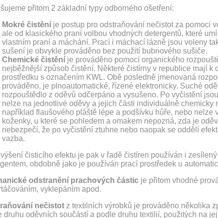
išujeme přitom 2 základní typy odborného ošetření:
Mokré čistění
je postup pro odstraňování nečistot za pomoci vod
ale od klasického praní volbou vhodných detergentů, které um
vlastním praní a máchání. Prací i máchací lázně jsou voleny tak
sušení je obvykle prováděno bez použití bubnového sušiče.
Chemické čistění
je prováděno pomocí organického rozpouště
nejběžnější způsob čistění. Některé čistírny v republice mají k
prostředku s označením KWL. Obě posledně jmenovaná rozpoušt
prováděno, je plnoautomatické, řízené elektronicky. Suché oděvy
rozpouštědlo z oděvů odčerpáno a vysušeno. Po vyčistění jsou
nelze na jednotlivé oděvy a jejich části individuálně chemicky
například flaušového pláště lépe a podšívku hůře, nebo nelze vy
koženky, u které se pohledem a omakem nepozná, zda je oděvní 
nebezpečí, že po vyčistění ztuhne nebo naopak se oddělí efek
vazba.
výšení čisticího efektu je pak v řadě čistíren používán i zesíle
rgentem, obdobně jako je používán prací prostředek u automati
anické odstranění prachových částic
je přitom vhodné prová
rtáčováním, vyklepáním apod.
raňování nečistot
z textilních výrobků je prováděno několika z
 druhu oděvních součástí a podle druhu textilií, použitých na jej