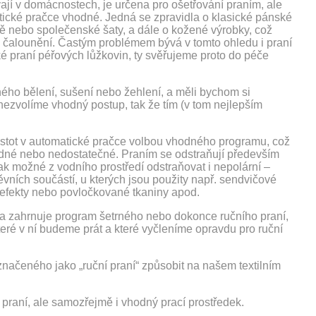
vají v domácnostech, je určena pro ošetřování praním, ale
matické pračce vhodné. Jedná se zpravidla o klasické pánské
ě nebo společenské šaty, a dále o kožené výrobky, což
bo čalounění. Častým problémem bývá v tomto ohledu i praní
 praní péřových lůžkovin, ty svěřujeme proto do péče
dného bělení, sušení nebo žehlení, a měli bychom si
 nezvolíme vhodný postup, tak že tím (v tom nejlepším
istot v automatické pračce volbou vhodného programu, což
dné nebo nedostatečné. Praním se odstraňují především
ak možné z vodního prostředí odstraňovat i nepolární –
ěvních součástí, u kterých jsou použity např. sendvičové
nými efekty nebo povločkované tkaniny apod.
ačka zahrnuje program šetrného nebo dokonce ručního praní,
eré v ní budeme prát a které vyčleníme opravdu pro ruční
načeného jako „ruční praní“ způsobit na našem textilním
 praní, ale samozřejmě i vhodný prací prostředek.