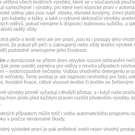
 většina všech textilních výrobků, které se v současnosti použí
ují samozřejmě i výrobky, pro které není klasické praní v auto
mské oděvy jako jsou např. obleky, dámské kostýmy, zimní plášt
 i pro kabelky a tašky, a také o vybrané dekorační výrobky ane
vých oděvů, pokud nemáme k dispozici bubnovou sušičku, a také
alistů raději vždy.
ná péče o textil není ale jen praní, jsou to i postupy jeho vho
mit, že pokud při péči o zakoupený nebo ušitý textilní výrobek
adě) podstatně omezujeme jeho životnost.
ím
v domácnosti se přitom dnes obvykle rozumí odstranění neč
 (jak jsme uvedli) zejména pro oděvy v mnoha případech nevho
rní – vodorozpustné nečistoty. Volbou vhodného detergentu je p
é nečistoty. Tento postup je ale naprosto nevhodný pro řadu od
lie, frontální fixace, citlivé vlasové textilie či textilie se žehle
ré výrobky prostě vyžadují citlivější přístup, a i když naše pr
bychom proto před každým praním rozlišit především výrobky, kt
.
kterých případech může totiž i volba automatického programu oz
bku v pračce nenávratné škody.
obrý výsledek praní je pak potřebné zvolit nejen vhodný postup