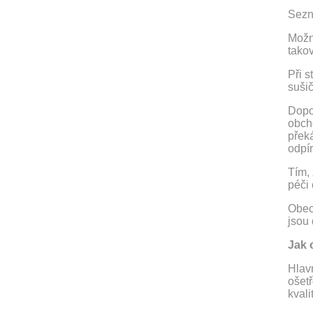
Sezn
Možn
takov
Při s
suši
Dopor
obcho
přek
odpír
Tím, 
péči 
Obecn
jsou 
Jak o
Hlav
ošet
kvali