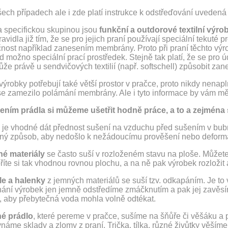
ech případech ale i zde platí instrukce k odstřeďování uvedená
a specifickou skupinou jsou
funkční a outdorové textilní výro
ravidla již tím, že se pro jejich praní používají speciální tekuté 
nost například zanesením membrány. Proto při praní těchto výro
 možno speciální prací prostředek. Stejně tak platí, že se pro
že právě u sendvičových textilií (např. softschell) způsobit za
výrobky potřebují také větší prostor v pračce, proto nikdy nenap
se zamezilo polámání membrány. Ale i tyto informace by vám měl
šením prádla si můžeme ušetřit hodně práce, a to a zejmén
 je vhodné dát přednost sušení na vzduchu před sušením v bubno
ný způsob, aby nedošlo k nežádoucímu prověšení nebo deformací
é materiály
se často suší v rozloženém stavu na ploše. Můžete 
říte si tak vhodnou rovnou plochu, a na ně pak výrobek rozložit 
le a halenky
z jemných materiálů se suší tzv. odkapáním. Je to
ání výrobek jen jemně odstředíme zmáčknutím a pak jej zavěsí
, aby přebytečná voda mohla volně odtékat.
é prádlo
, které pereme v pračce, sušíme na šňůře či věšáku 
náme sklady a zlomy z praní. Trička, tílka, různé živůtky věšíme 