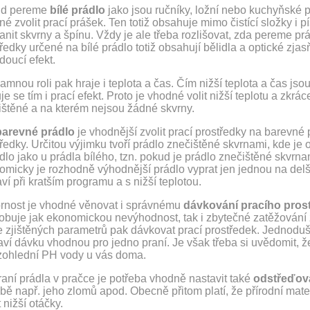
d pereme
bílé prádlo
jako jsou ručníky, ložní nebo kuchyňské p
é zvolit prací prášek. Ten totiž obsahuje mimo čistící složky i 
anit skvrny a špínu. Vždy je ale třeba rozlišovat, zda pereme p
tředky určené na bílé prádlo totiž obsahují bělidla a optické 
doucí efekt.
mnou roli pak hraje i teplota a čas. Čím nižší teplota a čas jsou
je se tím i prací efekt. Proto je vhodné volit nižší teplotu a zk
ištěné a na kterém nejsou žádné skvrny.
arevné prádlo
je vhodnější zvolit prací prostředky na barevné
ředky. Určitou výjimku tvoří prádlo znečištěné skvrnami, kde je o
dlo jako u prádla bílého, tzn. pokud je prádlo znečištěné skvrna
micky je rozhodně výhodnější prádlo vyprat jen jednou na delší
ví při kratším programu a s nižší teplotou.
rnost je vhodné věnovat i správnému
dávkování pracího pros
buje jak ekonomickou nevýhodnost, tak i zbytečné zatěžování živ
e zjištěných parametrů pak dávkovat prací prostředek. Jednodušš
aví dávku vhodnou pro jedno praní. Je však třeba si uvědomit, 
zohlední PH vody u vás doma.
raní prádla v pračce je potřeba vhodně nastavit také
odstřeďov
ě např. jeho zlomů apod. Obecně přitom platí, že přírodní mater
t nižší otáčky.