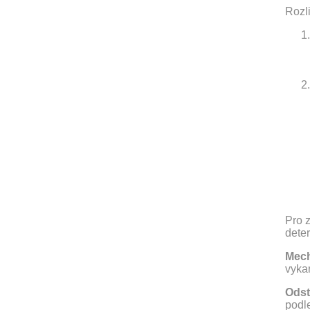
Rozl
Pro z
dete
Mech
vyka
Odst
podle