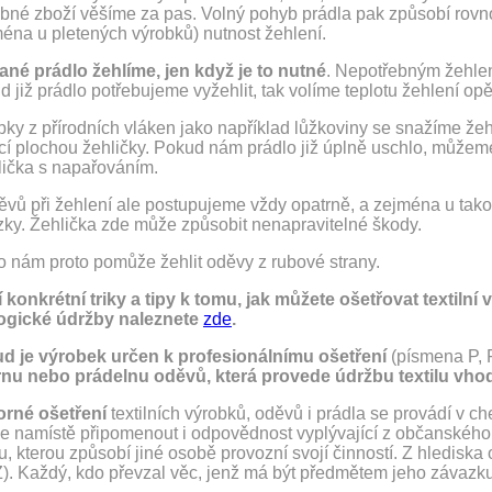
bné zboží věšíme za pas. Volný pohyb prádla pak způsobí rovn
ména u pletených výrobků) nutnost žehlení.
ané prádlo žehlíme, jen když je to nutné
. Nepotřebným žehlen
 již prádlo potřebujeme vyžehlit, tak volíme teplotu žehlení op
ky z přírodních vláken jako například lůžkoviny se snažíme žeh
icí plochou žehličky. Pokud nám prádlo již úplně uschlo, můžem
lička s napařováním.
ěvů při žehlení ale postupujeme vždy opatrně, a zejména u tako
zky. Žehlička zde může způsobit nenapravitelné škody.
o nám proto pomůže žehlit oděvy z rubové strany.
í konkrétní triky a tipy k tomu, jak můžete ošetřovat textiln
ogické údržby naleznete
zde
.
d je výrobek určen k profesionálnímu ošetření
(písmena P, 
írnu nebo prádelnu oděvů, která provede údržbu textilu vh
rné ošetření
textilních výrobků, oděvů i prádla se provádí v c
je namístě připomenout i odpovědnost vyplývající z občanskéh
, kterou způsobí jiné osobě provozní svojí činností. Z hlediska
). Každý, kdo převzal věc, jenž má být předmětem jeho závazku, 