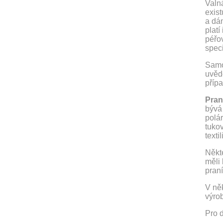
Valná
exist
a dá
platí
péřo
speci
Samot
uvědo
příp
Pran
bývá
polá
tukov
texti
Někte
měli 
praní
V ně
výro
Pro d