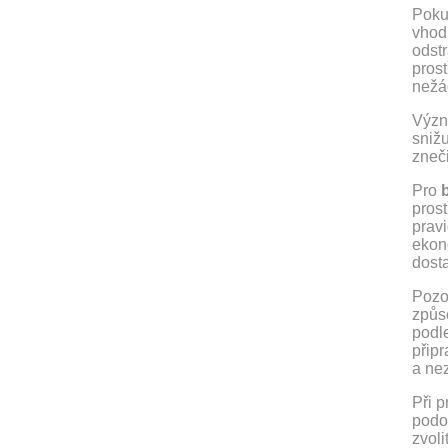
Poku
vhodn
odstr
pros
nežá
Význa
snižu
zneč
Pro
b
prost
pravi
ekono
dosta
Pozo
způso
podl
připr
a ne
Při p
podob
zvoli