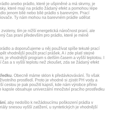
rádlo anebo prádlo, které je ušpiněné a má skvrny, je
písky, které mají na prádlo žádaný efekt a pomohou lépe
rádlo jenom bílé nebo bílé prádlo s barevným. Prací
zjasňovače. Ty nám mohou na barevném prádle udělat
 zvoleny, tím je nižší energetická náročnost praní, ale
rácený čas praní především pro prádlo, které je méně
 prádlo a doporučujeme u něj používat spíše tekuté prací
pět vhodnější použít prací prášek. A i zde platí stejné
mi, je vhodnější program s delším časem a vyšší teplotou. I
 čas a s vyšší teplotu než zkoušet, zda se žádaný efekt
tředku
. Obecně máme sklon k předávkovávání. To však
otního prostředí. Proto je vhodné si zjistit PH vody a
í cestou je pak použití kapslí, kde nám výrobce přímo
že kapsle obsahuje univerzální množství pracího prostředku
ání
, aby nedošlo k nežádoucímu poškození prádla v
iály snesou vyšší zatížení, u syntetických je vhodnější