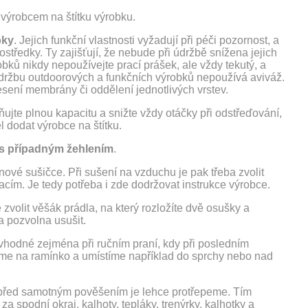
 výrobcem na štítku výrobku.
bky
. Jejich funkční vlastnosti vyžadují při péči pozornost, a
prostředky. Ty zajišťují, že nebude při údržbě snížena jejich
bků nikdy nepoužívejte prací prášek, ale vždy tekutý, a
 údržbu outdoorových a funkčních výrobků nepoužívá aviváž.
nesení membrány či oddělení jednotlivých vrstev.
lňujte plnou kapacitu a snižte vždy otáčky při odstřeďování,
 dodat výrobce na štítku.
a s případným žehlením
.
vé sušičce. Při sušení na vzduchu je pak třeba zvolit
m. Je tedy potřeba i zde dodržovat instrukce výrobce.
zvolit věšák prádla, na který rozložíte dvě osušky a
a pozvolna usušit.
 vhodné zejména při ručním praní, kdy při posledním
me na ramínko a umístíme například do sprchy nebo nad
a před samotným pověšením je lehce protřepeme. Tím
za spodní okraj, kalhoty, tepláky, trenýrky, kalhotky a