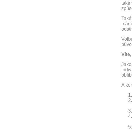
také 
způso
Také
máme 
odstr
Volb
původ
Víte
Jako 
indiv
oblib
A ko