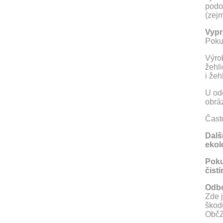
podo
(zej
Vypr
Pokud
Výrob
žehl
i žeh
U od
obrá
Čast
Dalš
ekol
Poku
čist
Odbo
Zde 
škodu
ObčZ