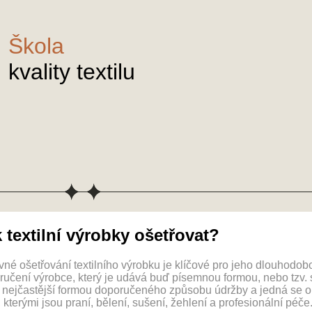
Škola
kvality textilu
 textilní výrobky ošetřovat?
né ošetřování textilního výrobku je klíčové pro jeho dlouhodobo
ručení výrobce, který je udává buď písemnou formou, nebo tzv. 
 nejčastější formou doporučeného způsobu údržby a jedná se o 
l, kterými jsou praní, bělení, sušení, žehlení a profesionální péče