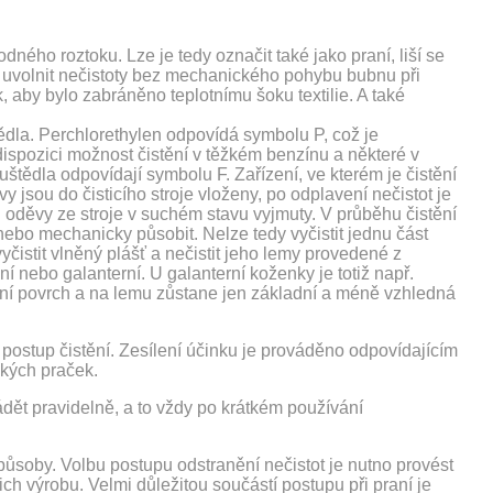
ného roztoku. Lze je tedy označit také jako praní, liší se
í uvolnit nečistoty bez mechanického pohybu bubnu při
, aby bylo zabráněno teplotnímu šoku textilie. A také
dla. Perchlorethylen odpovídá symbolu P, což je
 dispozici možnost čistění v těžkém benzínu a některé v
ědla odpovídají symbolu F. Zařízení, ve kterém je čistění
 jsou do čisticího stroje vloženy, po odplavení nečistot je
 oděvy ze stroje v suchém stavu vyjmuty. V průběhu čistění
 nebo mechanicky působit. Nelze tedy vyčistit jednu část
čistit vlněný plášť a nečistit jeho lemy provedené z
nebo galanterní. U galanterní koženky je totiž např.
tní povrch a na lemu zůstane jen základní a méně vzhledná
ný postup čistění. Zesílení účinku je prováděno odpovídajícím
ckých praček.
dět pravidelně, a to vždy po krátkém používání
působy. Volbu postupu odstranění nečistot je nutno provést
ich výrobu. Velmi důležitou součástí postupu při praní je