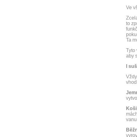
Ve vš
Zcel
to zp
funkč
pokud
Ta mů
Tyto 
aby 
I su
Vždy
vhod
Jemn
vytvo
Koši
mách
vanu
Běžn
vyrov