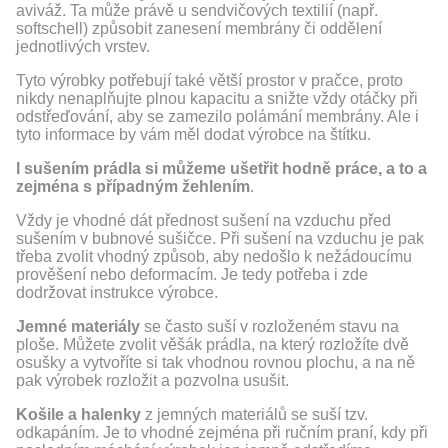
aviváž. Ta může právě u sendvičových textilií (např.
softschell) způsobit zanesení membrány či oddělení
jednotlivých vrstev.
Tyto výrobky potřebují také větší prostor v pračce, proto
nikdy nenaplňujte plnou kapacitu a snižte vždy otáčky při
odstřeďování, aby se zamezilo polámání membrány. Ale i
tyto informace by vám měl dodat výrobce na štítku.
I sušením prádla si můžeme ušetřit hodně práce, a to a
zejména s případným žehlením
.
Vždy je vhodné dát přednost sušení na vzduchu před
sušením v bubnové sušičce. Při sušení na vzduchu je pak
třeba zvolit vhodný způsob, aby nedošlo k nežádoucímu
prověšení nebo deformacím. Je tedy potřeba i zde
dodržovat instrukce výrobce.
Jemné materiály
se často suší v rozloženém stavu na
ploše. Můžete zvolit věšák prádla, na který rozložíte dvě
osušky a vytvoříte si tak vhodnou rovnou plochu, a na ně
pak výrobek rozložit a pozvolna usušit.
Košile a halenky
z jemných materiálů se suší tzv.
odkapáním. Je to vhodné zejména při ručním praní, kdy při