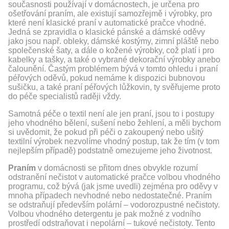
současnosti používají v domácnostech, je určena pro
ošetřování praním, ale existují samozřejmě i výrobky, pro
které není klasické praní v automatické pračce vhodné.
Jedná se zpravidla o klasické pánské a dámské oděvy
jako jsou např. obleky, dámské kostýmy, zimní pláště nebo
společenské šaty, a dále o kožené výrobky, což platí i pro
kabelky a tašky, a také o vybrané dekorační výrobky anebo
čalounění. Častým problémem bývá v tomto ohledu i praní
péřových oděvů, pokud nemáme k dispozici bubnovou
sušičku, a také praní péřových lůžkovin, ty svěřujeme proto
do péče specialistů raději vždy.
Samotná péče o textil není ale jen praní, jsou to i postupy
jeho vhodného bělení, sušení nebo žehlení, a měli bychom
si uvědomit, že pokud při péči o zakoupený nebo ušitý
textilní výrobek nezvolíme vhodný postup, tak že tím (v tom
nejlepším případě) podstatně omezujeme jeho životnost.
Praním
v domácnosti se přitom dnes obvykle rozumí
odstranění nečistot v automatické pračce volbou vhodného
programu, což bývá (jak jsme uvedli) zejména pro oděvy v
mnoha případech nevhodné nebo nedostatečné. Praním
se odstraňují především polární – vodorozpustné nečistoty.
Volbou vhodného detergentu je pak možné z vodního
prostředí odstraňovat i nepolární – tukové nečistoty. Tento