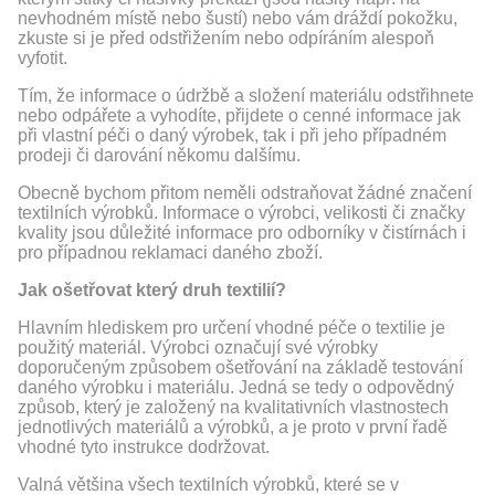
nevhodném místě nebo šustí) nebo vám dráždí pokožku,
zkuste si je před odstřižením nebo odpíráním alespoň
vyfotit.
Tím, že informace o údržbě a složení materiálu odstřihnete
nebo odpářete a vyhodíte, přijdete o cenné informace jak
při vlastní péči o daný výrobek, tak i při jeho případném
prodeji či darování někomu dalšímu.
Obecně bychom přitom neměli odstraňovat žádné značení
textilních výrobků. Informace o výrobci, velikosti či značky
kvality jsou důležité informace pro odborníky v čistírnách i
pro případnou reklamaci daného zboží.
Jak ošetřovat který druh textilií?
Hlavním hlediskem pro určení vhodné péče o textilie je
použitý materiál. Výrobci označují své výrobky
doporučeným způsobem ošetřování na základě testování
daného výrobku i materiálu. Jedná se tedy o odpovědný
způsob, který je založený na kvalitativních vlastnostech
jednotlivých materiálů a výrobků, a je proto v první řadě
vhodné tyto instrukce dodržovat.
Valná většina všech textilních výrobků, které se v