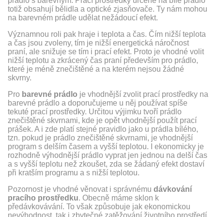
prádlo s barevným. Prací prostředky určené na bílé prádlo
totiž obsahují bělidla a optické zjasňovače. Ty nám mohou
na barevném prádle udělat nežádoucí efekt.
Významnou roli pak hraje i teplota a čas. Čím nižší teplota
a čas jsou zvoleny, tím je nižší energetická náročnost
praní, ale snižuje se tím i prací efekt. Proto je vhodné volit
nižší teplotu a zkrácený čas praní především pro prádlo,
které je méně znečištěné a na kterém nejsou žádné
skvrny.
Pro
barevné prádlo
je vhodnější zvolit prací prostředky na
barevné prádlo a doporučujeme u něj používat spíše
tekuté prací prostředky. Určitou výjimku tvoří prádlo
znečištěné skvrnami, kde je opět vhodnější použít prací
prášek. A i zde platí stejné pravidlo jako u prádla bílého,
tzn. pokud je prádlo znečištěné skvrnami, je vhodnější
program s delším časem a vyšší teplotou. I ekonomicky je
rozhodně výhodnější prádlo vyprat jen jednou na delší čas
a s vyšší teplotu než zkoušet, zda se žádaný efekt dostaví
při kratším programu a s nižší teplotou.
Pozornost je vhodné věnovat i správnému
dávkování
pracího prostředku
. Obecně máme sklon k
předávkovávání. To však způsobuje jak ekonomickou
nevýhodnost, tak i zbytečné zatěžování životního prostředí.