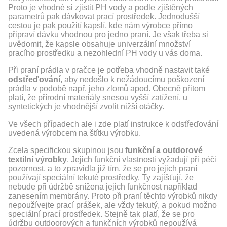
Proto je vhodné si zjistit PH vody a podle zjištěných
parametrů pak dávkovat prací prostředek. Jednodušší
cestou je pak použití kapslí, kde nám výrobce přímo
připraví dávku vhodnou pro jedno praní. Je však třeba si
uvědomit, že kapsle obsahuje univerzální množství
pracího prostředku a nezohlední PH vody u vás doma.
Při praní prádla v pračce je potřeba vhodně nastavit také
odstřeďování
, aby nedošlo k nežádoucímu poškození
prádla v podobě např. jeho zlomů apod. Obecně přitom
platí, že přírodní materiály snesou vyšší zatížení, u
syntetických je vhodnější zvolit nižší otáčky.
Ve všech případech ale i zde platí instrukce k odstřeďování
uvedená výrobcem na štítku výrobku.
Zcela specifickou skupinou jsou
funkční a outdorové
textilní výrobky
. Jejich funkční vlastnosti vyžadují při péči
pozornost, a to zpravidla již tím, že se pro jejich praní
používají speciální tekuté prostředky. Ty zajišťují, že
nebude při údržbě snížena jejich funkčnost například
zanesením membrány. Proto při praní těchto výrobků nikdy
nepoužívejte prací prášek, ale vždy tekutý, a pokud možno
speciální prací prostředek. Stejně tak platí, že se pro
údržbu outdoorových a funkčních výrobků nepoužívá