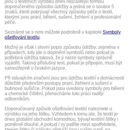
jsou u textilních výrobků dnes nejčastější formou
doporučeného způsobu údržby a jedná se o soubor 5
znaků, které pokrývají všechny způsoby péče o textil,
kterými jsou praní, bělení, sušení, žehlení a profesionální
péče.
Seznámit se s nimi můžete podrobně v kapitole
Symboly
ošetřování textilu
.
Možný je však i slovní popis způsobu údržby, zejména v
případech, kdy jde o doplnění symbolů nebo pokud je
potřebná údržba taková, že ji nelze symboly správně
vyjádřit. Takový příslušný text, pokud je připojen, musí být
samozřejmě v českém jazyce.
Při stávajícím značení jsou pro údržbu textilií v domácnosti
důležité především postupy praní, žehlení a sušení v
bubnové sušičce. Pokud jsou uvedeny symboly pro bělení
a chemické čištění, přenecháme tuto práci raději
odborníkům.
Doporučovaný způsob ošetřování textilií naleznete u
výrobku na jeho štítku. Vzhledem k tomu ale, že textil je
dnes globální obchodní komoditou, bývají textilní štítky i
poměrně dlouhé. A pokud i vy patříte mezi spotřebitele,
kterým štítky či nášivky překáží (jsou našity např. na