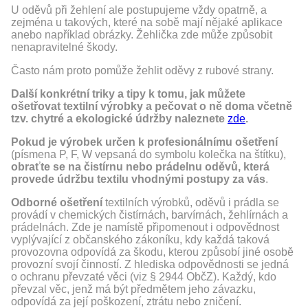
U oděvů při žehlení ale postupujeme vždy opatrně, a
zejména u takových, které na sobě mají nějaké aplikace
anebo například obrázky. Žehlička zde může způsobit
nenapravitelné škody.
Často nám proto pomůže žehlit oděvy z rubové strany.
Další konkrétní triky a tipy k tomu, jak můžete
ošetřovat textilní výrobky a pečovat o ně doma včetně
tzv. chytré a ekologické údržby naleznete
zde
.
Pokud je výrobek určen k profesionálnímu ošetření
(písmena P, F, W vepsaná do symbolu kolečka na štítku),
obraťte se na čistírnu nebo prádelnu oděvů, která
provede údržbu textilu vhodnými postupy za vás
.
Odborné ošetření
textilních výrobků, oděvů i prádla se
provádí v chemických čistírnách, barvírnách, žehlírnách a
prádelnách. Zde je namístě připomenout i odpovědnost
vyplývající z občanského zákoníku, kdy každá taková
provozovna odpovídá za škodu, kterou způsobí jiné osobě
provozní svojí činností. Z hlediska odpovědnosti se jedná
o ochranu převzaté věci (viz § 2944 ObčZ). Každý, kdo
převzal věc, jenž má být předmětem jeho závazku,
odpovídá za její poškození, ztrátu nebo zničení.