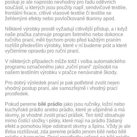
postup je ale naprosto nevhodný pro řadu oděvních
součástí, u kterých jsou použity např. sendvičové textilie,
frontální fixace, citlivé vlasové textilie či textilie se
žehlenými efekty nebo povločkované tkaniny apod.
Některé výrobky prostě vyžadují citlivější přístup, a i když
naše pračka zahrnuje program šetrného nebo dokonce
ručního praní, měli bychom proto před každým praním
rozlišit především výrobky, které v ní budeme prát a které
vyčleníme opravdu pro ruční praní.
V některých případech může totiž i volba automatického
programu označeného jako „ruční praní“ způsobit na
našem textilním výrobku v pračce nenávratné škody.
Pro dobrý výsledek praní je pak potřebné zvolit nejen
vhodný postup praní, ale samozřejmě i vhodný prací
prostředek.
Pokud pereme
bílé prádlo
jako jsou ručníky, ložní nebo
kuchyňské prádlo anebo prádlo, které je ušpiněné a má
skvrny, je vhodné zvolit prací prášek. Ten totiž obsahuje
mimo čistící složky i písky, které mají na prádlo žádaný
efekt a pomohou lépe odstranit skvrny a špínu. Vždy je ale
třeba rozlišovat, zda pereme prádlo jenom bílé nebo bílé