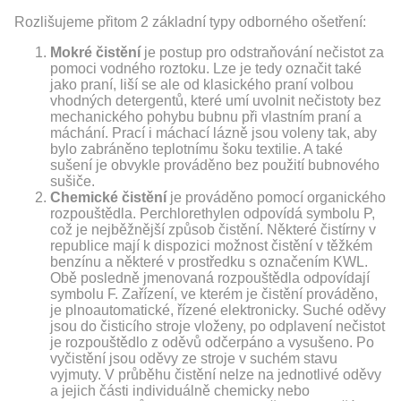
Rozlišujeme přitom 2 základní typy odborného ošetření:
Mokré čistění
je postup pro odstraňování nečistot za
pomoci vodného roztoku. Lze je tedy označit také
jako praní, liší se ale od klasického praní volbou
vhodných detergentů, které umí uvolnit nečistoty bez
mechanického pohybu bubnu při vlastním praní a
máchání. Prací i máchací lázně jsou voleny tak, aby
bylo zabráněno teplotnímu šoku textilie. A také
sušení je obvykle prováděno bez použití bubnového
sušiče.
Chemické čistění
je prováděno pomocí organického
rozpouštědla. Perchlorethylen odpovídá symbolu P,
což je nejběžnější způsob čistění. Některé čistírny v
republice mají k dispozici možnost čistění v těžkém
benzínu a některé v prostředku s označením KWL.
Obě posledně jmenovaná rozpouštědla odpovídají
symbolu F. Zařízení, ve kterém je čistění prováděno,
je plnoautomatické, řízené elektronicky. Suché oděvy
jsou do čisticího stroje vloženy, po odplavení nečistot
je rozpouštědlo z oděvů odčerpáno a vysušeno. Po
vyčistění jsou oděvy ze stroje v suchém stavu
vyjmuty. V průběhu čistění nelze na jednotlivé oděvy
a jejich části individuálně chemicky nebo