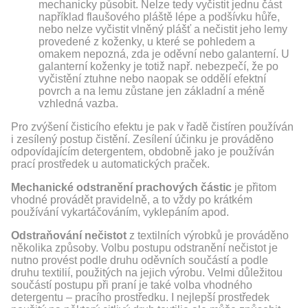
mechanicky působit. Nelze tedy vyčistit jednu část
například flaušového pláště lépe a podšívku hůře,
nebo nelze vyčistit vlněný plášť a nečistit jeho lemy
provedené z koženky, u které se pohledem a
omakem nepozná, zda je oděvní nebo galanterní. U
galanterní koženky je totiž např. nebezpečí, že po
vyčistění ztuhne nebo naopak se oddělí efektní
povrch a na lemu zůstane jen základní a méně
vzhledná vazba.
Pro zvýšení čisticího efektu je pak v řadě čistíren používán
i zesílený postup čistění. Zesílení účinku je prováděno
odpovídajícím detergentem, obdobně jako je používán
prací prostředek u automatických praček.
Mechanické odstranění prachových částic
je přitom
vhodné provádět pravidelně, a to vždy po krátkém
používání vykartáčováním, vyklepáním apod.
Odstraňování nečistot
z textilních výrobků je prováděno
několika způsoby. Volbu postupu odstranění nečistot je
nutno provést podle druhu oděvních součástí a podle
druhu textilií, použitých na jejich výrobu. Velmi důležitou
součástí postupu při praní je také volba vhodného
detergentu – pracího prostředku. I nejlepší prostředek