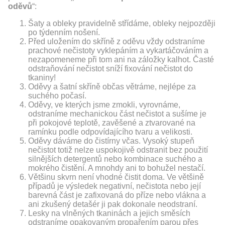
oděvů
“:
Šaty a obleky pravidelně střídáme, obleky nejpozději
po týdenním nošení.
Před uložením do skříně z oděvu vždy odstraníme
prachové nečistoty vyklepáním a vykartáčováním a
nezapomeneme při tom ani na záložky kalhot. Časté
odstraňování nečistot sníží fixování nečistot do
tkaniny!
Oděvy a šatní skříně občas větráme, nejlépe za
suchého počasí.
Oděvy, ve kterých jsme zmokli, vyrovnáme,
odstraníme mechanickou část nečistot a sušíme je
při pokojové teplotě, zavěšené a ztvarované na
ramínku podle odpovídajícího tvaru a velikosti.
Oděvy dáváme do čistírny včas. Vysoký stupeň
nečistot totiž nelze uspokojivě odstranit bez použití
silnějších detergentů nebo kombinace suchého a
mokrého čistění. A mnohdy ani to bohužel nestačí.
Většinu skvrn není vhodné čistit doma. Ve většině
případů je výsledek negativní, nečistota nebo její
barevná část je zafixovaná do příze nebo vlákna a
ani zkušený detašér ji pak dokonale neodstraní.
Lesky na vlněných tkaninách a jejich směsích
odstraníme opakovaným propařením parou přes