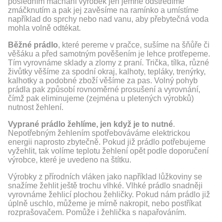
posledním máchání výrobek jen jemně odstředíme
zmáčknutím a pak jej zavěsíme na ramínko a umístíme
například do sprchy nebo nad vanu, aby přebytečná voda
mohla volně odtékat.
Běžné prádlo
, které pereme v pračce, sušíme na šňůře či
věšáku a před samotným pověšením je lehce protřepeme.
Tím vyrovnáme sklady a zlomy z praní. Trička, tílka, různé
živůtky věšíme za spodní okraj, kalhoty, tepláky, trenýrky,
kalhotky a podobné zboží věšíme za pas. Volný pohyb
prádla pak způsobí rovnoměrné prosušení a vyrovnání,
čímž pak eliminujeme (zejména u pletených výrobků)
nutnost žehlení.
Vyprané prádlo žehlíme, jen když je to nutné
.
Nepotřebným žehlením spotřebováváme elektrickou
energii naprosto zbytečně. Pokud již prádlo potřebujeme
vyžehlit, tak volíme teplotu žehlení opět podle doporučení
výrobce, které je uvedeno na štítku.
Výrobky z přírodních vláken jako například lůžkoviny se
snažíme žehlit ještě trochu vlhké. Vlhké prádlo snadněji
vyrovnáme žehlicí plochou žehličky. Pokud nám prádlo již
úplně uschlo, můžeme je mírně nakropit, nebo postříkat
rozprašovačem. Pomůže i žehlička s napařováním.