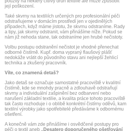
použitý na některý citlivý druh textilie ale může způsobit
její poškození.
Také
skvrny na textiliích určených pro profesionální péči
odstraňujeme v domácím prostředí jen v ojedinělých
případech, když máme jistotu, že skvrnu odstraníme. Rady
a tipy, jak skvrny odstranit, vám přinášíme níže. Pokud se
nám již nehoda stane, tak odstraníme jen hrubé nečistoty.
Volbu postupu odstranění nečistot je vhodné přenechat
odborné čistírně. Kupř. doma vypraný flaušový plášť
nedokáže vrátit do původního stavu ani nejlepší žehlicí
technika a zkušený pracovník.
Víte, co znamená detaš?
Jako detaš se označuje samostatné pracoviště v kvalitní
čistírně, kde se mnohdy pracně a zdlouhavě odstraňují
skvrny a individuální zašpinění bez odbarvení nebo
narušení základní textilie, a kvalita práce tohoto pracoviště
tak často rozhoduje i o oblibě konkrétní čistírny oděvů, kam
textilní výrobky jako spotřebitelé předáváme k odbornému
ošetření.
A konečně vám zde přinášíme i osvědčené postupy pro
péči o textil aneb
„Desatero doporučeného ošetřování