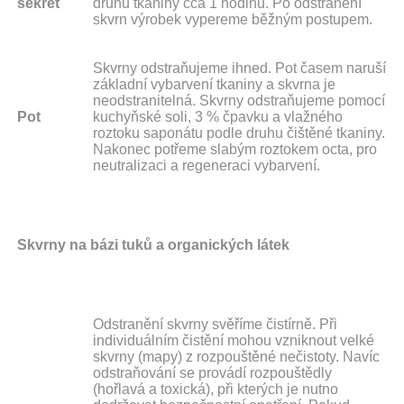
sekret
druhu tkaniny cca 1 hodinu. Po odstranění
skvrn výrobek vypereme běžným postupem.
Skvrny odstraňujeme ihned. Pot časem naruší
základní vybarvení tkaniny a skvrna je
neodstranitelná. Skvrny odstraňujeme pomocí
Pot
kuchyňské soli, 3 % čpavku a vlažného
roztoku saponátu podle druhu čištěné tkaniny.
Nakonec potřeme slabým roztokem octa, pro
neutralizaci a regeneraci vybarvení.
Skvrny na bázi tuků a organických látek
Odstranění skvrny svěříme čistírně. Při
individuálním čistění mohou vzniknout velké
skvrny (mapy) z rozpouštěné nečistoty. Navíc
odstraňování se provádí rozpouštědly
(hořlavá a toxická), při kterých je nutno