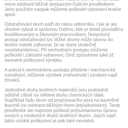
nelze odstranit běžně dostupným čistícím prostředkem.
Jeho použitím naopak můžeme poškodit vybarvení textilie
apod.
Odstraňování skvrn patří do rukou odborníka. I tak je ale
vhodné vybrat si správnou čistírnu, kde je detaš prováděna
kvalifikovaným a šikovným pracovníkem. Nesprávný
postup odstraňování tzv. těžké skvrny může skvrnu do
textilie natolik zafixovat, že se stane skutečně
neodstranitelnou. Při nevhodném postupu můžeme
poškodit i základní vybarvení, čímž způsobíme také již
nevratné poškození výrobku.
A pokud k nevhodnému postupu přidáme i mechanické
namáhání, můžeme výrobek znehodnotit i vznikem např.
žmolků.
Jednotlivé druhy textilních materiálů jsou podstatně
odlišně citlivé na některé druhy chemických látek.
Například řadu skvrn od propisovacího pera na bavlněné
tkanině lze odstranit běžným lihem (etylalkoholem). Tento
prostředek ale naprosto poškodí polyuretanovou úpravu
nových a moderních druhů textilních tkanin. Jejich např.
takto vzniklé poškození je pak také nevratné.