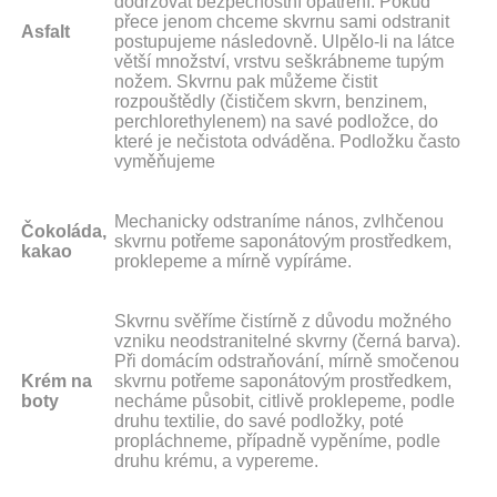
dodržovat bezpečnostní opatření. Pokud
přece jenom chceme skvrnu sami odstranit
Asfalt
postupujeme následovně. Ulpělo-li na látce
větší množství, vrstvu seškrábneme tupým
nožem. Skvrnu pak můžeme čistit
rozpouštědly (čističem skvrn, benzinem,
perchlorethylenem) na savé podložce, do
které je nečistota odváděna. Podložku často
vyměňujeme
Mechanicky odstraníme nános, zvlhčenou
Čokoláda,
skvrnu potřeme saponátovým prostředkem,
kakao
proklepeme a mírně vypíráme.
Skvrnu svěříme čistírně z důvodu možného
vzniku neodstranitelné skvrny (černá barva).
Při domácím odstraňování, mírně smočenou
Krém na
skvrnu potřeme saponátovým prostředkem,
boty
necháme působit, citlivě proklepeme, podle
druhu textilie, do savé podložky, poté
propláchneme, případně vypěníme, podle
druhu krému, a vypereme.