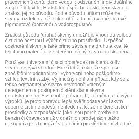
pracovních úkonů, které vedou k odstranění individuálního
zašpinění textilu. Podstatou úspěchu odstranění skvrn je
znalost jejího původu. Podle původu přitom můžeme
skvrny rozdělit na několik druhů, a to bílkovinné, tukové,
pigmentové (barevné) a vodorozpustné.
Znalost původu (druhu) skvrny umožňuje vhodnou volbou
čisticího postupu i výběr čisticího prostředku. Úspěšné
odstranění skvrn je také přímo závislé na druhu a kvalitě
textilního materiálu, ze kterého má být skvrna odstraněna.
Používat universální čistící prostředek na kteroukoliv
skvrnu nebývá vhodné. Hrozí totiž riziko, že spolu se
znečištěním odstraníme i vybarvení nebo poškodíme
vzhled textilní vazby. Výjimečný není ani případ, kdy se z
lehko odstranitelné skvrny nevhodně voleným
detergentem a postupem čistění stane skvrna
neodstranitelná. A v mnoha případech, zejména u citlivých
výrobků, je proto opravdu lepší svěřit odstranění skvrn
odborné čistírně oděvů, nehledě na to, že některé čistící
prostředky a rozpouštědla jako jsou perchlorethylen,
benzín či čpavek se už v dnešních prodejnách těžko
nakupují a jejich použití v domácím prostředí není vhodné.