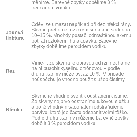
měníme. Barevné zbytky dobělíme 3 %
peroxidem vodíku.
Oděv lze umazat například při dezinfekci rány.
Skvrnu přetřeme roztokem sirnatanu sodného
Jodová
10–15 %. Mnohdy postačí odmaštěnou skvrnu
tinktura
potírat roztokem lihu a čpavku. Barevné
zbytky dobělíme peroxidem vodíku.
Víme-li, že skvrna je opravdu od rzi, necháme
na ni působit kyselinu citrónovou – podle
Rez
druhu tkaniny může být až 10 %. V případě
neúspěchu je vhodné použít služeb čistírny.
Skvrnu je vhodné svěřit k odstranění čistírně.
Ze skvrny nejprve odstraníme tukovou složku
a po té vhodným saponátem odstraňujeme
Rtěnka
barvivo, které jde často odstranit velmi těžko.
Podle druhu tkaniny můžeme barevné zbytky
dobělit 3 % peroxidem vodíku.