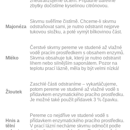
zneutralizujeme octem. Případné barevné
zbytky dočistíme kyselinou citrónovou.
Skvrnu svěříme čistírně. Chceme-li skvrnu
Majonéza
odstraňovat sami, je nutno odstranit nejprve
tukovou složku, a poté vymýt bílkovinou část.
Čerstvé skvrny pereme ve studené až vlažné
vodě pracím prostředkem s obsahem enzymů.
Mléko
Skvrna obsahuje tuk, který je nutno odstranit
lihem nebo silnějším saponátem. Pozor na
teplotu prací lázně, měla by být velmi nízká!
Zaschlé části odstraníme – vykartáčujeme,
potom pereme ve studené až vlažné vodě s
Žloutek
přídavkem enzymatického pracího prostředku.
Je možné také použít přídavek 3 % čpavku.
Pereme co nejdříve ve studené vodě s
Hnis a
přídavkem enzymatického pracího prostředku.
tělní
V prací lázní necháme skvrnu odmočit podle