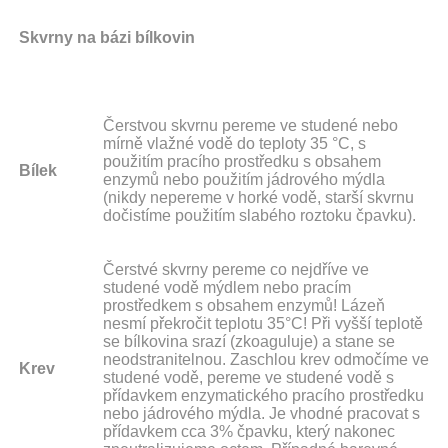
Skvrny na bázi bílkovin
Čerstvou skvrnu pereme ve studené nebo
mírně vlažné vodě do teploty 35 °C, s
použitím pracího prostředku s obsahem
Bílek
enzymů nebo použitím jádrového mýdla
(nikdy nepereme v horké vodě, starší skvrnu
dočistíme použitím slabého roztoku čpavku).
Čerstvé skvrny pereme co nejdříve ve
studené vodě mýdlem nebo pracím
prostředkem s obsahem enzymů! Lázeň
nesmí překročit teplotu 35°C! Při vyšší teplotě
se bílkovina srazí (zkoaguluje) a stane se
neodstranitelnou. Zaschlou krev odmočíme ve
Krev
studené vodě, pereme ve studené vodě s
přídavkem enzymatického pracího prostředku
nebo jádrového mýdla. Je vhodné pracovat s
přídavkem cca 3% čpavku, který nakonec