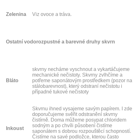
Zelenina
Viz ovoce a tráva.
Ostatní vodorozpustné a barevné druhy skvrn
skvrny necháme vyschnout a vykartáčujeme
mechanické nečistoty. Skvrny zvlhčíme a
Bláto
potřeme saponátovým prostředkem (pozor na
stálobarevnost), který odstraní nečistotu i
případné tukové nečistoty
Skvrnu ihned vysajeme savým papírem. I zde
doporučujeme svěřit odstranění skvrny
čistírně. Doma můžeme posypat chloridem
sodným a po chvíli působení čistíme
Inkoust
saponátem s dobrou rozpouštěcí schopností.
Čistíme na savé podložce, kterou často