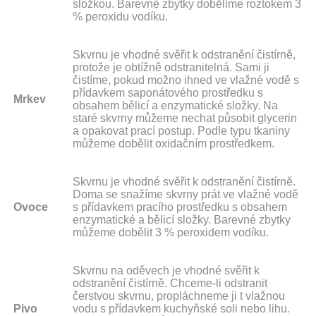
složkou. Barevné zbytky dobělíme roztokem 3
% peroxidu vodíku.
Skvrnu je vhodné svěřit k odstranění čistírně,
protože je obtížně odstranitelná. Sami ji
čistíme, pokud možno ihned ve vlažné vodě s
přídavkem saponátového prostředku s
Mrkev
obsahem bělicí a enzymatické složky. Na
staré skvrny můžeme nechat působit glycerin
a opakovat prací postup. Podle typu tkaniny
můžeme dobělit oxidačním prostředkem.
Skvrnu je vhodné svěřit k odstranění čistírně.
Doma se snažíme skvrny prát ve vlažné vodě
Ovoce
s přídavkem pracího prostředku s obsahem
enzymatické a bělicí složky. Barevné zbytky
můžeme dobělit 3 % peroxidem vodíku.
Skvrnu na oděvech je vhodné svěřit k
odstranění čistírně. Chceme-li odstranit
čerstvou skvrnu, propláchneme ji t vlažnou
Pivo
vodu s přídavkem kuchyňské soli nebo lihu.