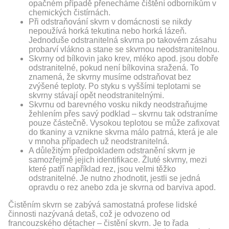
opačném případě přenecháme čištění odborníkům v
chemických čistírnách.
Při odstraňování skvrn v domácnosti se nikdy
nepoužívá horká tekutina nebo horká lázeň.
Jednoduše odstranitelná skvrna po takovém zásahu
probarví vlákno a stane se skvrnou neodstranitelnou.
Skvrny od bílkovin jako krev, mléko apod. jsou dobře
odstranitelné, pokud není bílkovina sražená. To
znamená, že skvrny musíme odstraňovat bez
zvýšené teploty. Po styku s vyššími teplotami se
skvrny stávají opět neodstranitelnými.
Skvrnu od barevného vosku nikdy neodstraňujme
žehlením přes savý podklad – skvrnu tak odstraníme
pouze částečně. Vysokou teplotou se může zafixovat
do tkaniny a vznikne skvrna málo patrná, která je ale
v mnoha případech už neodstranitelná.
A důležitým předpokladem odstranění skvrn je
samozřejmě jejich identifikace. Žluté skvrny, mezi
které patří například rez, jsou velmi těžko
odstranitelné. Je nutno zhodnotit, jestli se jedná
opravdu o rez anebo zda je skvrna od barviva apod.
Čistěním skvrn se zabývá samostatná profese lidské
činnosti nazývaná detaš, což je odvozeno od
francouzského détacher – čistění skvrn. Je to řada