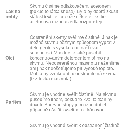
Skvrnu čistíme odlakovačem, acetonem
Lak na
(pokud to látka snese). Bylo by dobré zkusit
nehty
stálost textilie, protože některé textilie
acetonová rozpouštědla rozpouštějí.
Odstranění skvrny svěříme čistírně. Jinak je
možné skvrnu běžným způsobem vyprat v
detergentu s vysokou odmašťovací
schopností. Vhodné je také působit
Olej
koncentrovaným detergentem přímo na
skvrnu. Neodstraněnou mastnotu nežehlíme,
ani jinak neošetřujeme při vysoké teplotě.
Mohla by vzniknout neodstranitelná skvrna
(tzv. těžká mastnota).
Skvrnu je vhodné svěřit čistírně. Na skvrnu
působíme lihem, pokud to kvalita tkaniny
Parfém
dovolí. Barevné stopy je možno dobělit,
případně ošetřit kyselinou citrónovou.
Skvrnu je vhodné svěřit k odstranění čistírně.