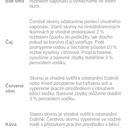
Bílé víno
roztokem saponátu a vymácháme ve vodní
lázni.
Čerstvé skvrny odstraníme pomocí vhodného
saponátu. Starší skvrny na nestálobarevných
tkaninách je vhodné proklepávat 2 %
roztokem čpavku do podložky, tak dlouho
Čaj
pokud se barvivo (čaj) uvolňuje. Poté
promyjeme vodou a necháme působit 10 %
roztok kyseliny citrónové. Propláchneme,
vysušíme a barevné zbytky dobělíme 3 %
peroxidem vodíku.
Skvrnu je vhodné svěřit k odstranění čistírně
nebo ihned posypeme kuchyňskou solí a
Červené
vypereme pracím prostředkem s obsahem
víno
bělicí složky. Barevné zbytky můžeme dobělit
3 % peroxidem vodíku.
Starou skvrnu je vhodné svěřit k odstranění
čistírně. Čerstvou skvrnu vypereme ve vlažné
Káva
vodě s přídavkem pracího prostředku s bělicí