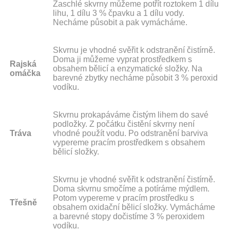
Zaschlé skvrny můžeme potřít roztokem 1 dílu
lihu, 1 dílu 3 % čpavku a 1 dílu vody.
Necháme působit a pak vymácháme.
Skvrnu je vhodné svěřit k odstranění čistírně.
Doma ji můžeme vyprat prostředkem s
Rajská
obsahem bělicí a enzymatické složky. Na
omáčka
barevné zbytky necháme působit 3 % peroxid
vodíku.
Skvrnu prokapáváme čistým lihem do savé
podložky. Z počátku čistění skvrny není
Tráva
vhodné použít vodu. Po odstranění barviva
vypereme pracím prostředkem s obsahem
bělicí složky.
Skvrnu je vhodné svěřit k odstranění čistírně.
Doma skvrnu smočíme a potíráme mýdlem.
Potom vypereme v pracím prostředku s
Třešně
obsahem oxidační bělicí složky. Vymácháme
a barevné stopy dočistíme 3 % peroxidem
vodíku.