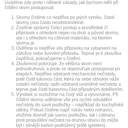
Uvádíme zde proto i některé zásady, jak bychom měli při
čištění skvrn postupovat:
Skvrny čistíme co nejdříve po jejich vzniku. Staré
skvrny jsou často neodstranitelné.
Zvolíme správný čisticí postup a prostředek či
přípravek s ohledem nejen na druh a původ skvrny,
ale i s ohledem na citlivost materiálu, na kterém
skvrna je.
Ověříme si nejdříve vliv přípravku na vybarvení na
záložce nebo švovém přídavku. Teprve je-li zkouška
úspěšná, pokračujeme v čistění.
Zkušenost potvrzuje, že většina skvrn není
jednodruhová, a proto se doporučuje postupovat po
etapách. Nejdříve odstranit mechanické nečistoty,
poté čistit tukovou část, která na sebe obvykle váže
ostatní nečistoty, opět odstranit uvolněné nečistoty a
teprve pak čistit barevnou část případným dobělením.
Výrobek si rozložíme na čistý stůl a vyrovnáme. Při
čištění skvrny uděláme vše pro rychlé odvádění
nečistoty do savé podložky – například do kuchyňské
utěrky. Pokud čistíme např. rukáv nebo nohavici,
vložíme dovnitř jak savou podložku, tak i zábranu
proti propuštění nečistot na druhou stranu (to může
být i silnější karton podložený ještě igelitem).