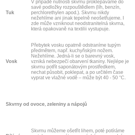
V případě nutnosti skvrnu proklepáváme do
savé podložky rozpouštědlem (líh, benzín,
Tuk
perchlorethylen apod.). Skvrnu nikdy
nežehlíme ani jinak tepelně neošetřujeme. I
zde může vzniknout neodstranitelná skvrna,
která opakovaně na textilii vystupuje.
Přebytek vosku opatrně odstraníme tupým
předmětem, např. kuchyňským nožem.
Nežehlíme. Jedná-li se o barevný vosk,
Vosk
vzniká nebezpečí obarvení tkaniny. Nejlépe je
skvrnu potřít saponátovým prostředkem,
nechat působit, poklepat, a po určitém čase
vyprat ve vlažné vodě – může být 40 - 50 °C.
Skvrny od ovoce, zeleniny a nápojů
Skvrnu můžeme ošetřit lihem, poté potíráme