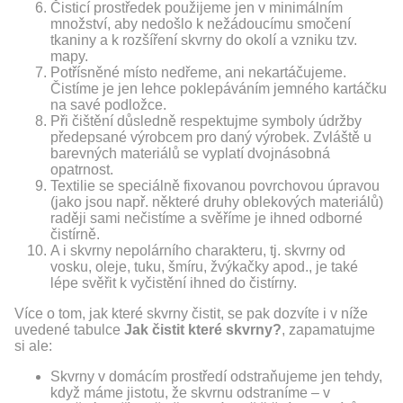
Čisticí prostředek použijeme jen v minimálním
množství, aby nedošlo k nežádoucímu smočení
tkaniny a k rozšíření skvrny do okolí a vzniku tzv.
mapy.
Potřísněné místo nedřeme, ani nekartáčujeme.
Čistíme je jen lehce poklepáváním jemného kartáčku
na savé podložce.
Při čištění důsledně respektujme symboly údržby
předepsané výrobcem pro daný výrobek. Zvláště u
barevných materiálů se vyplatí dvojnásobná
opatrnost.
Textilie se speciálně fixovanou povrchovou úpravou
(jako jsou např. některé druhy oblekových materiálů)
raději sami nečistíme a svěříme je ihned odborné
čistírně.
A i skvrny nepolárního charakteru, tj. skvrny od
vosku, oleje, tuku, šmíru, žvýkačky apod., je také
lépe svěřit k vyčistění ihned do čistírny.
Více o tom, jak které skvrny čistit, se pak dozvíte i v níže
uvedené tabulce
Jak čistit které skvrny?
, zapamatujme
si ale:
Skvrny v domácím prostředí odstraňujeme jen tehdy,
když máme jistotu, že skvrnu odstraníme – v