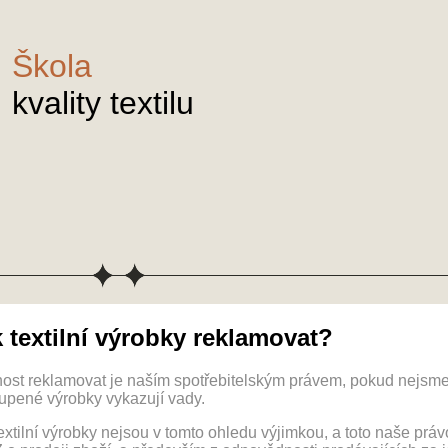
Škola
kvality textilu
 textilní výrobky reklamovat?
ost reklamovat je naším spotřebitelským právem, pokud nejsme 
upené výrobky vykazují vady.
textilní výrobky nejsou v tomto ohledu výjimkou, a toto naše pr