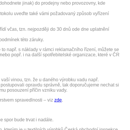
edohodnete jinak) do prodejny nebo provozovny, kde
otokolu uveďte také vámi požadovaný způsob vyřízení
ídí včas, tzn. nejpozději do 30 dnů ode dne uplatnění
podmínek této záruky.
je to např. s náklady v rámci reklamačního řízení, můžete se
nebo popř. i na další spotřebitelské organizace, které v ČR
a vaší vinou, tzn. že u daného výrobku vadu např.
e postupovali opravdu správně, tak doporučujeme nechat si
ému posouzení příčin vzniku vady.
rstvem spravedlnosti – viz
zde
.
 spor bude trvat i nadále.
, kterým je u textilních výrobků Česká obchodní inspekce