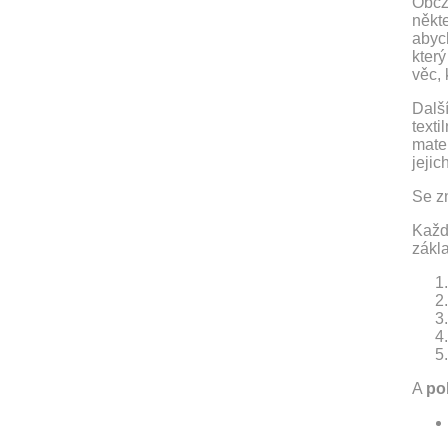
ObčZ 
někte
abych
který
věc, 
Další
text
mate
jejic
Se z
Každ
zákl
A
po