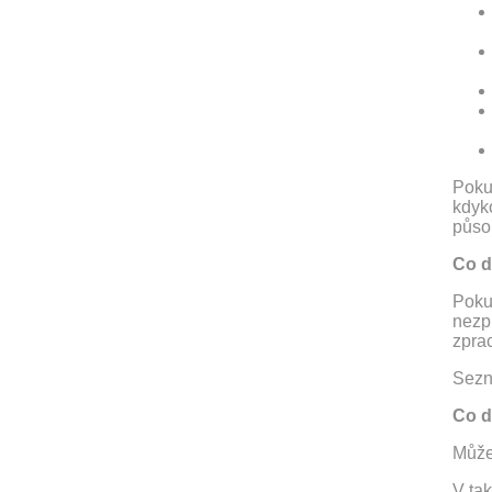
Pokud
kdyko
půso
Co d
Pokud
nezp
zpra
Sezn
Co d
Může 
V ta