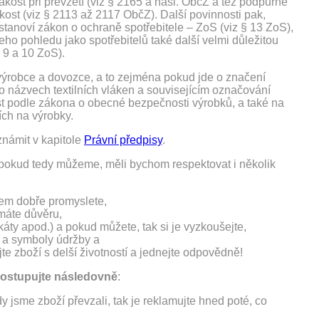
kost při převzetí (viz § 2165 a násl. ObčZ a též podpůrně
kost (viz § 2113 až 2117 ObčZ). Další povinnosti pak,
stanoví zákon o ochraně spotřebitele – ZoS (viz § 13 ZoS),
eho pohledu jako spotřebitelů také další velmi důležitou
§ 9 a 10 ZoS).
h výrobce a dovozce, a to zejména pokud jde o značení
 názvech textilních vláken a souvisejícím označování
st podle zákona o obecné bezpečnosti výrobků, a také na
ích na výrobky.
námit v kapitole
Právní předpisy
.
 pokud tedy můžeme, měli bychom respektovat i několik
dem dobře promyslete,
 máte důvěru,
káty apod.) a pokud můžete, tak si je vyzkoušejte,
 a symboly údržby a
te zboží s delší životností a jednejte odpovědně!
ostupujte následovně
:
 jsme zboží převzali, tak je reklamujte hned poté, co