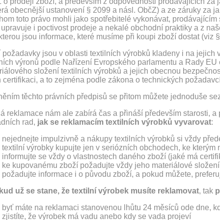
o prodeji zboží, a především z odpovědnosti prodávajících za ja
rá obecnější ustanovení § 2099 a násl. ObčZ) a ze záruky za ja
om toto právo mohli jako spotřebitelé vykonávat, prodávajícím 
 upravuje i poctivost prodeje a nekalé obchodní praktiky a z naš
kterou jsou informace, které musíme při koupi zboží dostat (viz 
 požadavky jsou v oblasti textilních výrobků kladeny i na jejic
ilních výronů podle Nařízení Evropského parlamentu a Rady EU o
riálového složení textilních výrobků a jejich obecnou bezpečno
h certifikaci, a to zejména podle zákona o technických požadavc
něním těchto právních předpisů se přitom můžete jednoduše sez
á reklamace nám ale zabírá čas a přináší především starosti, a
adních rad,
jak se reklamacím textilních výrobků vyvarovat
:
nejednejte impulzivně a nákupy textilních výrobků si vždy pře
textilní výrobky kupujte jen v seriózních obchodech, ke kterým
informujte se vždy o vlastnostech daného zboží (jaké má certifi
ke kupovanému zboží požadujte vždy jeho materiálové složení
požadujte informace i o původu zboží, a pokud můžete, preferuj
kud už se stane, že textilní výrobek musíte reklamovat
, tak
p
byť máte na reklamaci stanovenou lhůtu 24 měsíců ode dne, kdy
zjistíte, že výrobek má vadu anebo kdy se vada projeví