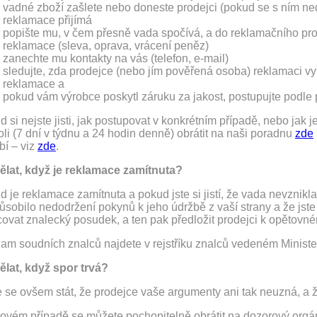
vadné zboží zašlete nebo doneste prodejci (pokud se s ním n
reklamace přijímá
popište mu, v čem přesně vada spočívá, a do reklamačního pr
reklamace (sleva, oprava, vrácení peněz)
zanechte mu kontakty na vás (telefon, e-mail)
sledujte, zda prodejce (nebo jím pověřená osoba) reklamaci vyř
reklamace a
pokud vám výrobce poskytl záruku za jakost, postupujte podle 
 si nejste jisti, jak postupovat v konkrétním případě, nebo jak 
li (7 dní v týdnu a 24 hodin denně) obrátit na naši poradnu
zde
bí – viz
zde
.
ělat, když je reklamace zamítnuta?
 je reklamace zamítnuta a pokud jste si jistí, že vada nevznikl
ůsobilo nedodržení pokynů k jeho údržbě z vaší strany a že jst
covat znalecký posudek, a ten pak předložit prodejci k opětovn
am soudních znalců najdete v rejstříku znalců vedeném Ministe
ělat, když spor trvá?
se ovšem stát, že prodejce vaše argumenty ani tak neuzná, a že
kovém případě se můžete pochopitelně obrátit na dozorový orgán