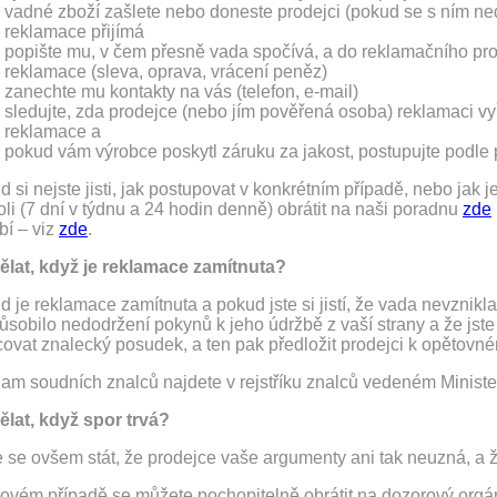
vadné zboží zašlete nebo doneste prodejci (pokud se s ním n
reklamace přijímá
popište mu, v čem přesně vada spočívá, a do reklamačního pr
reklamace (sleva, oprava, vrácení peněz)
zanechte mu kontakty na vás (telefon, e-mail)
sledujte, zda prodejce (nebo jím pověřená osoba) reklamaci vyř
reklamace a
pokud vám výrobce poskytl záruku za jakost, postupujte podle 
 si nejste jisti, jak postupovat v konkrétním případě, nebo jak 
li (7 dní v týdnu a 24 hodin denně) obrátit na naši poradnu
zde
bí – viz
zde
.
ělat, když je reklamace zamítnuta?
 je reklamace zamítnuta a pokud jste si jistí, že vada nevznikl
ůsobilo nedodržení pokynů k jeho údržbě z vaší strany a že jst
covat znalecký posudek, a ten pak předložit prodejci k opětovn
am soudních znalců najdete v rejstříku znalců vedeném Ministe
ělat, když spor trvá?
se ovšem stát, že prodejce vaše argumenty ani tak neuzná, a že
kovém případě se můžete pochopitelně obrátit na dozorový orgán