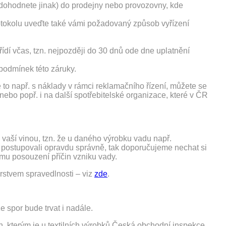
edohodnete jinak) do prodejny nebo provozovny, kde
otokolu uveďte také vámi požadovaný způsob vyřízení
ídí včas, tzn. nejpozději do 30 dnů ode dne uplatnění
podmínek této záruky.
je to např. s náklady v rámci reklamačního řízení, můžete se
nebo popř. i na další spotřebitelské organizace, které v ČR
a vaší vinou, tzn. že u daného výrobku vadu např.
e postupovali opravdu správně, tak doporučujeme nechat si
ému posouzení příčin vzniku vady.
rstvem spravedlnosti – viz
zde
.
 spor bude trvat i nadále.
, kterým je u textilních výrobků Česká obchodní inspekce