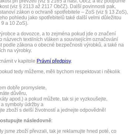
kost při převzetí (viz § 2165 a násl. ObčZ a též podpůrně
kost (viz § 2113 až 2117 ObčZ). Další povinnosti pak,
stanoví zákon o ochraně spotřebitele – ZoS (viz § 13 ZoS),
eho pohledu jako spotřebitelů také další velmi důležitou
§ 9 a 10 ZoS).
h výrobce a dovozce, a to zejména pokud jde o značení
 názvech textilních vláken a souvisejícím označování
st podle zákona o obecné bezpečnosti výrobků, a také na
ích na výrobky.
námit v kapitole
Právní předpisy
.
 pokud tedy můžeme, měli bychom respektovat i několik
dem dobře promyslete,
 máte důvěru,
káty apod.) a pokud můžete, tak si je vyzkoušejte,
 a symboly údržby a
te zboží s delší životností a jednejte odpovědně!
ostupujte následovně
:
 jsme zboží převzali, tak je reklamujte hned poté, co