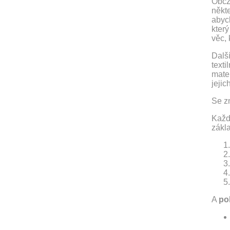
ObčZ 
někte
abych
který
věc, 
Další
text
mate
jejic
Se z
Každ
zákl
A
po