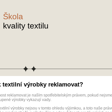
Škola
kvality textilu
 textilní výrobky reklamovat?
ost reklamovat je naším spotřebitelským právem, pokud nejsme 
upené výrobky vykazují vady.
textilní výrobky nejsou v tomto ohledu výjimkou, a toto naše pr