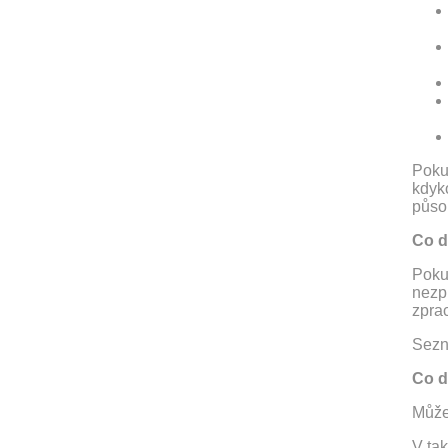
Pokud
kdyko
půso
Co d
Pokud
nezp
zpra
Sezn
Co d
Může 
V ta