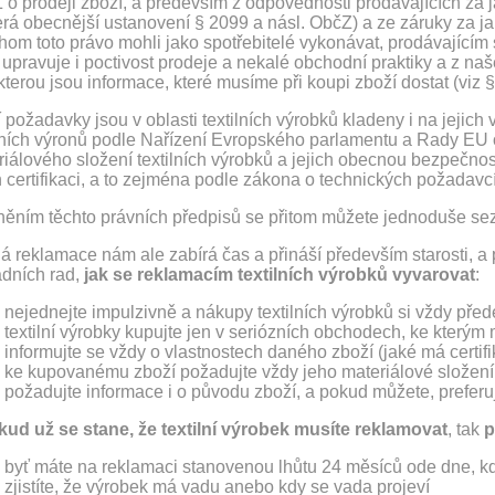
o prodeji zboží, a především z odpovědnosti prodávajících za ja
rá obecnější ustanovení § 2099 a násl. ObčZ) a ze záruky za ja
om toto právo mohli jako spotřebitelé vykonávat, prodávajícím 
 upravuje i poctivost prodeje a nekalé obchodní praktiky a z naš
kterou jsou informace, které musíme při koupi zboží dostat (viz 
 požadavky jsou v oblasti textilních výrobků kladeny i na jejic
ilních výronů podle Nařízení Evropského parlamentu a Rady EU o
riálového složení textilních výrobků a jejich obecnou bezpečno
h certifikaci, a to zejména podle zákona o technických požadavc
něním těchto právních předpisů se přitom můžete jednoduše sez
á reklamace nám ale zabírá čas a přináší především starosti, a
adních rad,
jak se reklamacím textilních výrobků vyvarovat
:
nejednejte impulzivně a nákupy textilních výrobků si vždy pře
textilní výrobky kupujte jen v seriózních obchodech, ke kterým
informujte se vždy o vlastnostech daného zboží (jaké má certifi
ke kupovanému zboží požadujte vždy jeho materiálové složení
požadujte informace i o původu zboží, a pokud můžete, preferuj
kud už se stane, že textilní výrobek musíte reklamovat
, tak
p
byť máte na reklamaci stanovenou lhůtu 24 měsíců ode dne, kdy
zjistíte, že výrobek má vadu anebo kdy se vada projeví