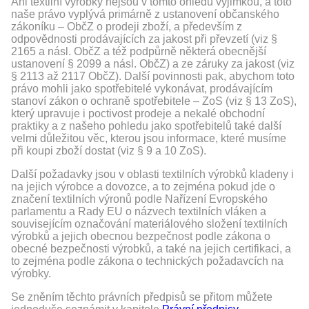
Ani textilní výrobky nejsou v tomto ohledu výjimkou, a toto
naše právo vyplývá primárně z ustanovení občanského
zákoníku – ObčZ o prodeji zboží, a především z
odpovědnosti prodávajících za jakost při převzetí (viz §
2165 a násl. ObčZ a též podpůrně některá obecnější
ustanovení § 2099 a násl. ObčZ) a ze záruky za jakost (viz
§ 2113 až 2117 ObčZ). Další povinnosti pak, abychom toto
právo mohli jako spotřebitelé vykonávat, prodávajícím
stanoví zákon o ochraně spotřebitele – ZoS (viz § 13 ZoS),
který upravuje i poctivost prodeje a nekalé obchodní
praktiky a z našeho pohledu jako spotřebitelů také další
velmi důležitou věc, kterou jsou informace, které musíme
při koupi zboží dostat (viz § 9 a 10 ZoS).
Další požadavky jsou v oblasti textilních výrobků kladeny i
na jejich výrobce a dovozce, a to zejména pokud jde o
značení textilních výronů podle Nařízení Evropského
parlamentu a Rady EU o názvech textilních vláken a
souvisejícím označování materiálového složení textilních
výrobků a jejich obecnou bezpečnost podle zákona o
obecné bezpečnosti výrobků, a také na jejich certifikaci, a
to zejména podle zákona o technických požadavcích na
výrobky.
Se zněním těchto právních předpisů se přitom můžete