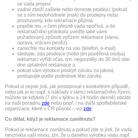
se vada projeví
vadné zboží zašlete nebo doneste prodejci (pokud
se s ním nedohodnete jinak) do prodejny nebo
provozovny, kde reklamace přijímá
popište mu, v čem přesně vada spočívá, a do
reklamačního protokolu uveďte také vámi
požadovaný způsob vyřízení reklamace (sleva,
oprava, vrácení peněz)
zanechte mu kontakty na vás (telefon, e-mail)
sledujte, zda prodejce (nebo jím pověřená osoba)
reklamaci vyřídí včas, tzn. nejpozději do 30 dnů ode
dne uplatnění reklamace a
pokud vám výrobce poskytl záruku za jakost,
postupujte podle podmínek této záruky.
Pokud si nejste jisti, jak postupovat v konkrétním případě,
nebo jak je to např. s náklady v rámci reklamačního řízení,
můžete se kdykoli (7 dní v týdnu a 24 hodin denně) obrátit
na naši poradnu
zde
nebo popř. i na další spotřebitelské
organizace, které v ČR působí – viz
zde
.
Co dělat, když je reklamace zamítnuta?
Pokud je reklamace zamítnuta a pokud jste si jistí, že vada
nevznikla vaší vinou, tzn. že u daného výrobku vadu např.