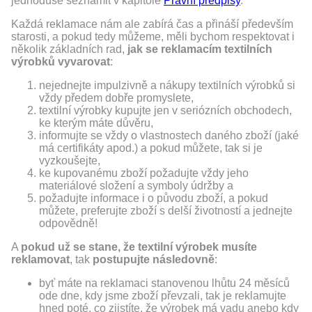
jednoduše seznámit v kapitole
Právní předpisy
.
Každá reklamace nám ale zabírá čas a přináší především
starosti, a pokud tedy můžeme, měli bychom respektovat i
několik základních rad,
jak se reklamacím textilních
výrobků vyvarovat
:
nejednejte impulzivně a nákupy textilních výrobků si
vždy předem dobře promyslete,
textilní výrobky kupujte jen v seriózních obchodech,
ke kterým máte důvěru,
informujte se vždy o vlastnostech daného zboží (jaké
má certifikáty apod.) a pokud můžete, tak si je
vyzkoušejte,
ke kupovanému zboží požadujte vždy jeho
materiálové složení a symboly údržby a
požadujte informace i o původu zboží, a pokud
můžete, preferujte zboží s delší životností a jednejte
odpovědně!
A
pokud už se stane, že textilní výrobek musíte
reklamovat
, tak
postupujte následovně
:
byť máte na reklamaci stanovenou lhůtu 24 měsíců
ode dne, kdy jsme zboží převzali, tak je reklamujte
hned poté, co zjistíte, že výrobek má vadu anebo kdy