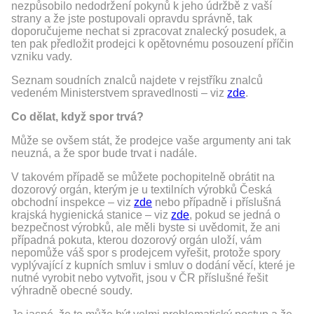
nezpůsobilo nedodržení pokynů k jeho údržbě z vaší
strany a že jste postupovali opravdu správně, tak
doporučujeme nechat si zpracovat znalecký posudek, a
ten pak předložit prodejci k opětovnému posouzení příčin
vzniku vady.
Seznam soudních znalců najdete v rejstříku znalců
vedeném Ministerstvem spravedlnosti – viz
zde
.
Co dělat, když spor trvá?
Může se ovšem stát, že prodejce vaše argumenty ani tak
neuzná, a že spor bude trvat i nadále.
V takovém případě se můžete pochopitelně obrátit na
dozorový orgán, kterým je u textilních výrobků Česká
obchodní inspekce – viz
zde
nebo případně i příslušná
krajská hygienická stanice – viz
zde
, pokud se jedná o
bezpečnost výrobků, ale měli byste si uvědomit, že ani
případná pokuta, kterou dozorový orgán uloží, vám
nepomůže váš spor s prodejcem vyřešit, protože spory
vyplývající z kupních smluv i smluv o dodání věcí, které je
nutné vyrobit nebo vytvořit, jsou v ČR příslušné řešit
výhradně obecné soudy.