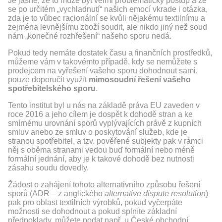
Je jasné, že to může být velmi problematický postup a že
se po určitém „vychladnutí“ našich emocí vkrade i otázka,
zda je to vůbec racionální se kvůli nějakému textilnímu a
zejména levnějšímu zboží soudit, ale nikdo jiný než soud
nám „konečné rozhřešení“ našeho sporu nedá.
Pokud tedy nemáte dostatek času a finančních prostředků,
můžeme vám v takovémto případě, kdy se nemůžete s
prodejcem na vyřešení vašeho sporu dohodnout sami,
pouze doporučit využít
mimosoudní řešení vašeho
spotřebitelského sporu
.
Tento institut byl u nás na základě práva EU zaveden v
roce 2016 a jeho cílem je dospět k dohodě stran a ke
smírnému urovnání sporů vyplývajících právě z kupních
smluv anebo ze smluv o poskytování služeb, kde je
stranou spotřebitel, a tzv. pověřené subjekty pak v rámci
něj s oběma stranami vedou buď formální nebo méně
formální jednání, aby je k takové dohodě bez nutnosti
zásahu soudu dovedly.
Žádost o zahájení tohoto alternativního způsobu řešení
sporů (ADR – z anglického
alternative dispute resolution
)
pak pro oblast textilních výrobků, pokud vyčerpáte
možnosti se dohodnout a pokud splníte základní
předpoklady, můžete podat např. u České obchodní