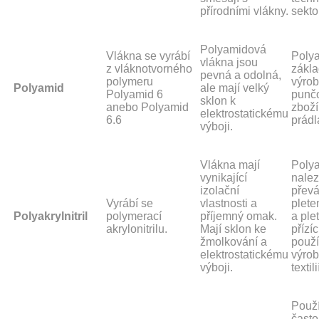
přírodními vlákny.
sekto
Polyamidová
Vlákna se vyrábí
Polya
vlákna jsou
z vláknotvorného
zákl
pevná a odolná,
polymeru
výro
Polyamid
ale mají velký
Polyamid 6
punč
sklon k
anebo Polyamid
zboží
elektrostatickému
6.6
prádl
výboji.
Vlákna mají
Polyak
vynikající
nalez
izolační
převá
Vyrábí se
vlastnosti a
plet
Polyakrylnitril
polymerací
příjemný omak.
a ple
akrylonitrilu.
Mají sklon ke
přízí
žmolkování a
použí
elektrostatickému
výrob
výboji.
textili
Použí
často