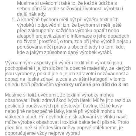
Musíme si uvědomit také to, že každá údržba s
sebou přináší vedle snižování životnosti výrobku i
další náklady.
A konečně bychom měli být při výběru textilních
výrobků i odpovědní, tzn. že bychom si měli ještě
před zakoupením každého výrobku opatřit nebo
alespoň projevit zájem o informace o jeho dopadech
na životní prostředí, o tom, zda při jeho výrobě nejsou
porušována něčí práva a obecně tedy i o tom, kdo,
kde a jakým způsobem daný výrobek vyrábí.
Významnými aspekty při výběru textilních výrobků jsou
pochopitelně i jejich složení a obecně materiály, ze kterých
jsou vyrobeny, pokud jde o jejich zdravotní nezávadnost a
dopad na lidské zdraví, a zcela zvláštní kategorii v tomto
ohledu tvoří především
výrobky určené pro děti do 3 let
.
Musíme si totiž uvědomit, že textilní výrobky mohou
obsahovat i řadu zdraví škodlivých látek! Může jít o rezidua
pesticidů používaných při pěstování bavlny, těžké kovy
nebo jiné nebezpečné látky, které při výrobě mohou na
vláknech ulpět. Při nevhodném skladování ve vlhku navíc
může výrobek obsahovat i toxické bakterie či plísně. Proto
před tím, než si především oděvy poprvé oblékneme, je
doporučujeme vždy nejprve vyprat!