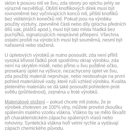
sklon k posuvu nití ve švu, zda otvory po vpichu jehly se
výrazně nezvětšují. Obšití knoflíkových dírek musí být
rovnoměrné bez vyčnívajících konců nití, přišití knoflíků
bez viditelných konečků nití. Pokud jsou na výrobku
použity výztuhy, zpevněné části nebo díly (plocha předních
dílů sak, plášťů apod.), musí být tato místa hladká bez
puchýřků, signalizujících nesprávné přilepení. Všechna
ostatní prošití na výrobcích musí být souměrná, nesmí být
nařasená nebo stažená.
U úpletových výrobků je nutno posoudit, zda není příliš
vysoká křivost řádků proti spodnímu okraji výrobku, zda
není na skrytém místě, nebo přímo u švu puštěné očko,
prosekaný úplet na výšivce, nezachycený úplet ve švu,
zda použitý materiál nepruhuje, nebo neobsahuje na první
pohled materiálové vady, které ruší vzhled výrobku. Kvalita
pleteného materiálu se dá také posoudit pohledem proti
světlu (průhlednost), zejména u froté výrobků.
Materiálové složení
– pokud chcete mít jistotu, že je
výrobek zhotoven ze 100% vlny, můžete provést zkoušku
spálením malého vzorku vlákna. Vlákno by se mělo škvařit
při charakteristickém zápachu spálených vlasů nebo
rohoviny. Syntetická vlákna hoří velmi rychle a vydávají
zápach chemického původu.