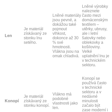
Lněné výrobky
naleznete
Lněné materiály
často mezi
jsou pevné, a
domácenským
dokážou také
textilem –
Je materiál
pojmout
utěrky, ubrusy,
získávaný ze
vlhkost,
ale i letní
Len
stonku lnu
dokonce až 30
šatovky nebo
setého.
% své
oblekovky a
hmotnosti.
košiloviny.
Vlákna jsou na
Velké
omak chladivá.
uplatnění lnu je
v technickém
sektoru.
Konopí se
používá často
v technické
sektoru a v
Vlákno má
Je materiál
nedávné
podobné
Konopí
získávaný ze
minulosti
vlastnosti jako
stonku konopí.
začalo být
len.
zase moderní i