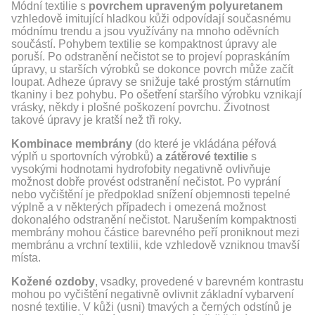
Módní textilie s
povrchem upraveným polyuretanem
vzhledově imitující hladkou kůži odpovídají současnému
módnímu trendu a jsou využívány na mnoho oděvních
součástí. Pohybem textilie se kompaktnost úpravy ale
poruší. Po odstranění nečistot se to projeví popraskáním
úpravy, u starších výrobků se dokonce povrch může začít
loupat. Adheze úpravy se snižuje také prostým stárnutím
tkaniny i bez pohybu. Po ošetření staršího výrobku vznikají
vrásky, někdy i plošné poškození povrchu. Životnost
takové úpravy je kratší než tři roky.
Kombinace membrány
(do které je vkládána péřová
výplň u sportovních výrobků)
a zátěrové textilie
s
vysokými hodnotami hydrofobity negativně ovlivňuje
možnost dobře provést odstranění nečistot. Po vyprání
nebo vyčištění je předpoklad snížení objemnosti tepelné
výplně a v některých případech i omezená možnost
dokonalého odstranění nečistot. Narušením kompaktnosti
membrány mohou částice barevného peří proniknout mezi
membránu a vrchní textilii, kde vzhledově vzniknou tmavší
místa.
Kožené ozdoby
, vsadky, provedené v barevném kontrastu
mohou po vyčištění negativně ovlivnit základní vybarvení
nosné textilie. V kůži (usni) tmavých a černých odstínů je