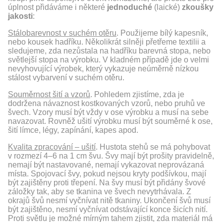
úplnost přidáváme i některé
jednoduché
(laické)
zkoušky
jakosti
:
Stálobarevnost v suchém otěru
. Použijeme bílý kapesník,
nebo kousek hadříku. Několikrát silněji přetřeme textilii a
sledujeme, zda nezůstala na hadříku barevná stopa, nebo
světlejší stopa na výrobku. V kladném případě jde o velmi
nevyhovující výrobek, který vykazuje neúměrně nízkou
stálost vybarvení v suchém otěru.
Souměrnost šití a vzorů
. Pohledem zjistíme, zda je
dodržena návaznost kostkovaných vzorů, nebo pruhů ve
švech. Vzory musí být vždy v ose výrobku a musí na sebe
navazovat. Rovněž ušití výrobku musí být souměrné k ose,
šití límce, légy, zapínání, kapes apod.
Kvalita zpracování – ušití
. Hustota stehů se má pohybovat
v rozmezí 4–6 na 1 cm švu. Švy mají být prošity pravidelně,
nemají být nastavované, nemají vykazovat neprovázaná
místa. Spojovací švy, pokud nejsou kryty podšívkou, mají
být zajištěny proti třepení. Na švy musí být přidány švové
záložky tak, aby se tkanina ve švech nevytrhávala. Z
okrajů švů nesmí vyčnívat nitě tkaniny. Ukončení švů musí
být zajištěno, nesmí vyčnívat odstávající konce šicích nití.
Proti světlu je možné mírným tahem zjistit, zda materiál má