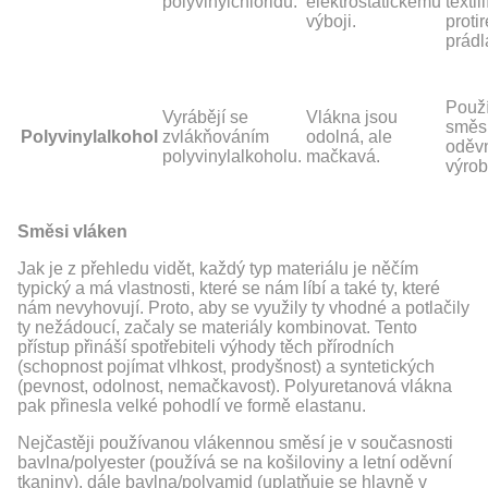
polyvinylchloridu.
elektrostatickému
textili
výboji.
proti
prádl
Použí
Vyrábějí se
Vlákna jsou
směs
Polyvinylalkohol
zvlákňováním
odolná, ale
oděvn
polyvinylalkoholu.
mačkavá.
výrob
Směsi vláken
Jak je z přehledu vidět, každý typ materiálu je něčím
typický a má vlastnosti, které se nám líbí a také ty, které
nám nevyhovují. Proto, aby se využily ty vhodné a potlačily
ty nežádoucí, začaly se materiály kombinovat. Tento
přístup přináší spotřebiteli výhody těch přírodních
(schopnost pojímat vlhkost, prodyšnost) a syntetických
(pevnost, odolnost, nemačkavost). Polyuretanová vlákna
pak přinesla velké pohodlí ve formě elastanu.
Nejčastěji používanou vlákennou směsí je v současnosti
bavlna/polyester (používá se na košiloviny a letní oděvní
tkaniny), dále bavlna/polyamid (uplatňuje se hlavně v