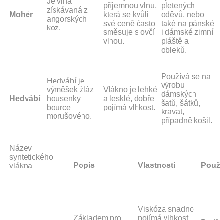
Je vlna
příjemnou vlnu,
pletených
získávaná z
Mohér
která se kvůli
oděvů, nebo
angorských
své ceně často
také na pánské
koz.
směsuje s ovčí
i dámské zimní
vlnou.
pláště a
obleků.
Používá se na
Hedvábí je
výrobu
výměšek žláz
Vlákno je lehké
dámských
Hedvábí
housenky
a lesklé, dobře
šatů, šátků,
bource
pojímá vlhkost.
kravat,
morušového.
případně košil.
Název
syntetického
Popis
Vlastnosti
Použi
vlákna
Viskóza snadno
Základem pro
pojímá vlhkost,