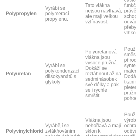
Tato vlákna
funkč
Vyrábí se
nejsou navlhavá,
právě
Polypropylen
polymerací
ale mají velkou
scho
propylenu.
vzlínavost.
odvá
přeb
vlhko
Použí
Polyuretanová
směs
vlákna jsou
příro
vysoce pružná.
Vyrábí se
synte
Dokáží se
polykondenzací
mater
Polyuretan
roztáhnout až na
diisokyanátů s
Dodá
sedminásobek
glykoly
tkani
své délky a pak
plet
se i rychle
pružn
smrštit.
pohod
Použí
Vlákna jsou
výro
Vyrábějí se
nehořlavá a mají
ochr
Polyvinylchlorid
zvlákňováním
sklon k
oděvů