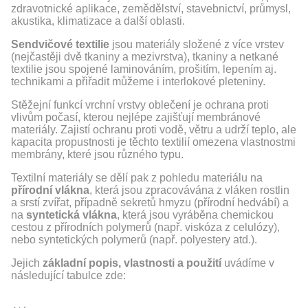
zdravotnické aplikace, zemědělství, stavebnictví, průmysl,
akustika, klimatizace a další oblasti.
Sendvičové textilie
jsou materiály složené z více vrstev
(nejčastěji dvě tkaniny a mezivrstva), tkaniny a netkané
textilie jsou spojené laminováním, prošitím, lepením aj.
technikami a přiřadit můžeme i interlokové pleteniny.
Stěžejní funkcí vrchní vrstvy oblečení je ochrana proti
vlivům počasí, kterou nejlépe zajišťují membránové
materiály. Zajistí ochranu proti vodě, větru a udrží teplo, ale
kapacita propustnosti je těchto textilií omezena vlastnostmi
membrány, které jsou různého typu.
Textilní materiály se dělí pak z pohledu materiálu na
přírodní vlákna
, která jsou zpracovávána z vláken rostlin
a srstí zvířat, případně sekretů hmyzu (přírodní hedvábí) a
na
syntetická vlákna
, která jsou vyráběna chemickou
cestou z přírodních polymerů (např. viskóza z celulózy),
nebo syntetických polymerů (např. polyestery atd.).
Jejich
základní popis, vlastnosti a použití
uvádíme v
následující tabulce zde: