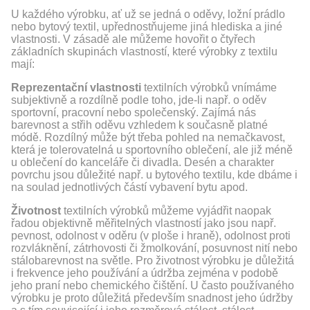
U každého výrobku, ať už se jedná o oděvy, ložní prádlo
nebo bytový textil, upřednostňujeme jiná hlediska a jiné
vlastnosti. V zásadě ale můžeme hovořit o čtyřech
základních skupinách vlastností, které výrobky z textilu
mají:
Reprezentační vlastnosti
textilních výrobků vnímáme
subjektivně a rozdílně podle toho, jde-li např. o oděv
sportovní, pracovní nebo společenský. Zajímá nás
barevnost a střih oděvu vzhledem k současně platné
módě. Rozdílný může být třeba pohled na nemačkavost,
která je tolerovatelná u sportovního oblečení, ale již méně
u oblečení do kanceláře či divadla. Desén a charakter
povrchu jsou důležité např. u bytového textilu, kde dbáme i
na soulad jednotlivých částí vybavení bytu apod.
Životnost
textilních výrobků můžeme vyjádřit naopak
řadou objektivně měřitelných vlastností jako jsou např.
pevnost, odolnost v oděru (v ploše i hraně), odolnost proti
rozvláknění, zátrhovosti či žmolkování, posuvnost nití nebo
stálobarevnost na světle. Pro životnost výrobku je důležitá
i frekvence jeho používání a údržba zejména v podobě
jeho praní nebo chemického čištění. U často používaného
výrobku je proto důležitá především snadnost jeho údržby