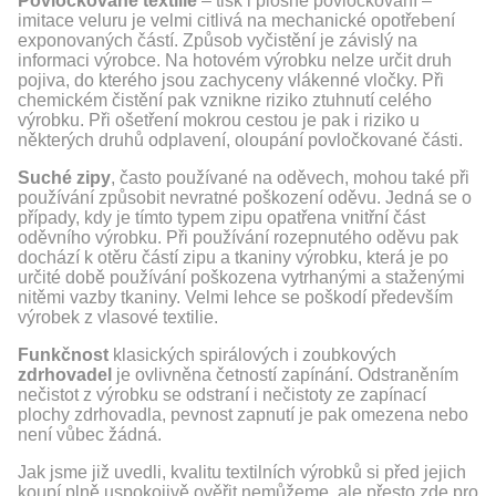
Povločkované textilie
– tisk i plošné povločkování –
imitace veluru je velmi citlivá na mechanické opotřebení
exponovaných částí. Způsob vyčistění je závislý na
informaci výrobce. Na hotovém výrobku nelze určit druh
pojiva, do kterého jsou zachyceny vlákenné vločky. Při
chemickém čistění pak vznikne riziko ztuhnutí celého
výrobku. Při ošetření mokrou cestou je pak i riziko u
některých druhů odplavení, oloupání povločkované části.
Suché zipy
, často používané na oděvech, mohou také při
používání způsobit nevratné poškození oděvu. Jedná se o
případy, kdy je tímto typem zipu opatřena vnitřní část
oděvního výrobku. Při používání rozepnutého oděvu pak
dochází k otěru částí zipu a tkaniny výrobku, která je po
určité době používání poškozena vytrhanými a staženými
nitěmi vazby tkaniny. Velmi lehce se poškodí především
výrobek z vlasové textilie.
Funkčnost
klasických spirálových i zoubkových
zdrhovadel
je ovlivněna četností zapínání. Odstraněním
nečistot z výrobku se odstraní i nečistoty ze zapínací
plochy zdrhovadla, pevnost zapnutí je pak omezena nebo
není vůbec žádná.
Jak jsme již uvedli, kvalitu textilních výrobků si před jejich
koupí plně uspokojivě ověřit nemůžeme, ale přesto zde pro