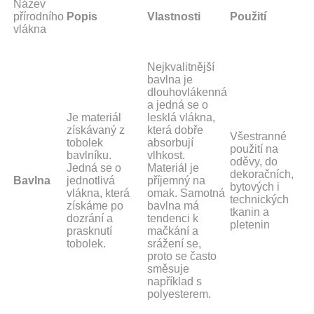
Název
přírodního
Popis
Vlastnosti
Použití
vlákna
Nejkvalitnější
bavlna je
dlouhovlákenná
a jedná se o
Je materiál
lesklá vlákna,
získávaný z
která dobře
Všestranné
tobolek
absorbují
použití na
bavlníku.
vlhkost.
oděvy, do
Jedná se o
Materiál je
dekoračních,
Bavlna
jednotlivá
příjemný na
bytových i
vlákna, která
omak. Samotná
technických
získáme po
bavlna má
tkanin a
dozrání a
tendenci k
pletenin
prasknutí
mačkání a
tobolek.
srážení se,
proto se často
směsuje
například s
polyesterem.