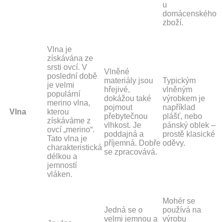
u
domácenského
zboží.
Vlna je
získávána ze
srsti ovcí. V
Vlněné
poslední době
materiály jsou
Typickým
je velmi
hřejivé,
vlněným
populární
dokážou také
výrobkem je
merino vlna,
pojmout
například
Vlna
kterou
přebytečnou
plášť, nebo
získáváme z
vlhkost. Je
pánský oblek –
ovcí „merino“.
poddajná a
prostě klasické
Tato vlna je
příjemná. Dobře
oděvy.
charakteristická
se zpracovává.
délkou a
jemností
vláken.
Mohér se
Jedná se o
používá na
velmi jemnou a
výrobu