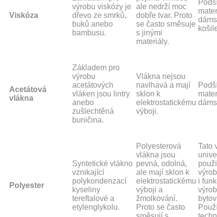
Podš
výrobu viskózy je
ale nedrží moc
materi
Viskóza
dřevo ze smrků,
dobře tvar. Proto
dámsk
buků anebo
se často směsuje
košile
bambusu.
s jinými
materiály.
Základem pro
výrobu
Vlákna nejsou
acetátových
navlhavá a mají
Podš
Acetátová
vláken jsou lintry
sklon k
mater
vlákna
anebo
elektrostatickému
dáms
zušlechtěná
výboji.
buničina.
Polyesterová
Tato 
vlákna jsou
unive
Syntetické vlákno
pevná, odolná,
použit
vznikající
ale mají sklon k
výrob
polykondenzací
elektrostatickému
i fun
Polyester
kyseliny
výboji a
výrob
tereftalové a
žmolkování.
bytov
etylenglykolu.
Proto se často
Použí
směsují s
tech