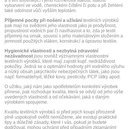
a s tím související i jeho rozměrová stálost, stálost
vybarvení ve vodě, chemickém čištění či potu a při žehlení
také odolnost vůči vyšším teplotám.
Příjemné pocity při nošení a užívání
textilních výrobků
pak mají na svědomí jeho vlastnosti jako je prodyšnost,
propustnost vodních par či navlhavost a to, zda je textil
příjemný na omak, souvisí s jeho materiálovým složením a
jemností použitých vláken, konstrukcí a úpravou textilie.
Hygienické vlastnosti a nezbytná zdravotní
nezávadnost
jsou rovněž významnými vlastnostmi
textilních výrobků, které mají zajistit kupř. nedráždivost
pokožky. Jedná se o optimální hodnoty pH vodného výluhu
a nízký obsah jakýchkoliv nebezpečných látek, jako jsou
např. formaldehyd, těžké kovy, pesticidy, PCP látky apod.
O užitku, jaký nám jako spotřebitelům konkrétní výrobek
přinese, pak rozhoduje kvalita, která se odvíjí od jeho výše
uvedených vlastností a od očekávání, jaká s daným
výrobkem spojujeme.
Kvalitu textilních výrobků si před jejich koupí přirozeně
plně uspokojivě ověřit nemůžeme, ale existují praktické
tipy a důležité zásady, které i vás, pokud je budete
dodržovat, mohou uchránit před případným zklamáním!