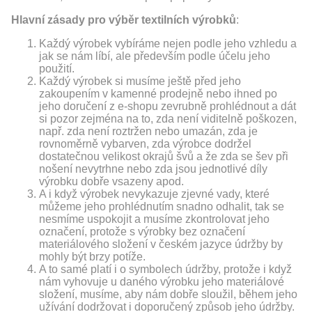
Hlavní zásady pro výběr textilních výrobků
:
Každý výrobek vybíráme nejen podle jeho vzhledu a
jak se nám líbí, ale především podle účelu jeho
použití.
Každý výrobek si musíme ještě před jeho
zakoupením v kamenné prodejně nebo ihned po
jeho doručení z e-shopu zevrubně prohlédnout a dát
si pozor zejména na to, zda není viditelně poškozen,
např. zda není roztržen nebo umazán, zda je
rovnoměrně vybarven, zda výrobce dodržel
dostatečnou velikost okrajů švů a že zda se šev při
nošení nevytrhne nebo zda jsou jednotlivé díly
výrobku dobře vsazeny apod.
A i když výrobek nevykazuje zjevné vady, které
můžeme jeho prohlédnutím snadno odhalit, tak se
nesmíme uspokojit a musíme zkontrolovat jeho
označení, protože s výrobky bez označení
materiálového složení v českém jazyce údržby by
mohly být brzy potíže.
A to samé platí i o symbolech údržby, protože i když
nám vyhovuje u daného výrobku jeho materiálové
složení, musíme, aby nám dobře sloužil, během jeho
užívání dodržovat i doporučený způsob jeho údržby.