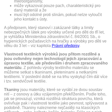
mikroorganismy,
může vykazovat pouze pach, charakteristický pro
daný materiál a že
musí být odolné proti slinám, pokud nelze vyloučit
jeho kontakt s ústy.
A předpisem, který stanoví i zakázané látky a limity
nebezpečných látek pro výrobky určené pro děti do tří let,
je vyhláška Ministerstva zdravotnictví č. 84/2001 Sb., o
hygienických požadavcích na hračky a výrobky pro děti ve
věku do 3 let – viz kapitola
Právní předpisy
.
Vlastnosti textilních výrobků jsou přitom rozdílné a
jsou ovlivněny nejen technologií jejich zpracování a
úpravou textilie, ale především i druhem zpracovaného
materiálu
. Z pohledu výroby textilního materiálu se
můžeme setkat s tkaninami, pleteninami a netkanými
textiliemi. V poslední době se na trhu vyskytují čím dál více
i tzv. sendvičové textilie.
Tkaniny
jsou materiály, které se vyrábí ze dvou soustav
nití – z osnovy a útku vzájemným překřížením. Podle toho,
jak se provazují, vzniká rozdílná struktura povrchu, která
ovlivňuje pak i vlastnosti textilie jako pevnost, splývavost a
podobně. Tkaniny nalezneme nejčastěji na klasických