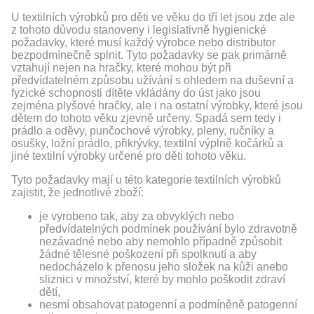
U textilních výrobků pro děti ve věku do tří let jsou zde ale
z tohoto důvodu stanoveny i legislativně hygienické
požadavky, které musí každý výrobce nebo distributor
bezpodmínečně splnit. Tyto požadavky se pak primárně
vztahují nejen na hračky, které mohou být při
předvídatelném způsobu užívání s ohledem na duševní a
fyzické schopnosti dítěte vkládány do úst jako jsou
zejména plyšové hračky, ale i na ostatní výrobky, které jsou
dětem do tohoto věku zjevně určeny. Spadá sem tedy i
prádlo a oděvy, punčochové výrobky, pleny, ručníky a
osušky, ložní prádlo, přikrývky, textilní výplně kočárků a
jiné textilní výrobky určené pro děti tohoto věku.
Tyto požadavky mají u této kategorie textilních výrobků
zajistit, že jednotlivé zboží:
je vyrobeno tak, aby za obvyklých nebo
předvídatelných podmínek používání bylo zdravotně
nezávadné nebo aby nemohlo případně způsobit
žádné tělesné poškození při spolknutí a aby
nedocházelo k přenosu jeho složek na kůži anebo
sliznici v množství, které by mohlo poškodit zdraví
dětí,
nesmí obsahovat patogenní a podmíněně patogenní