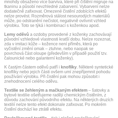
mnohdy obsaženo více barviva, které při čištění migruje na
tkaninu a působí nevzhledné zabarvení. Vybarvení nelze
dodatečně zafixovat. Omezené čistění zdobících efektů
nelze provést. Rozměrová stálost nesourodých materiálů
může, po odstranění nečistot, negativně ovlivnit vzhled
výrobku. Toto se týká i kombinací s koženkou apod.
Lemy oděvů
a ozdoby provedené z koženky zachovávají
původní vzhledové vlastnosti kratší dobu. Nelze rozeznat,
zda v imitaci kůže – kožence není příměs, která po
vyčistění změní omak – ztuhne, nebo naopak se
povrchová část oloupe (především v případě použití tzv.
čalounické nebo galanterní koženky).
K častým částem oděvů patří i
knoflíky
. Některé syntetické
knoflíky nebo jejich části ovšem umí znepříjemnit pohodu
používání výrobku. Při čistění pak mohou způsobit i
znehodnocení celého oděvu.
Textilie se žehleným a mačkaným efektem
– šatovky a
bytové textilie ošetřujeme raději chemickým čistěním, z
důvodu zachování původního efektu. Na některých druzích
textilií nelze tento efekt dokonale zafixovat. Po mokrém
čistění dochází ke ztrátě efektu.