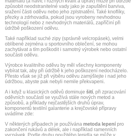
materiálů (a navíc i různých kvalit a úprav) může při údržbě
způsobit neodstranitelné vady jako je zapuštění barviva,
sražení části oděvu nebo jeho zplstnatění. Také knoflíky,
přezky a zdrhovadla, pokud jsou vyrobeny nevhodnou
technologií nebo z nevhodných materiálů, zapříčiní při
údržbě poškození oděvu.
Také například suché zipy (správně velcropásek), velmi
oblíbené zejména u sportovního oblečení, se mohou
zachytávat a tím poškodit i samotný výrobek nebo ostatní
součásti oděvu.
Výrobce kvalitního oděvu by měl všechny komponenty
vybírat tak, aby při údržbě k jeho poškození nedocházelo.
Přesto však se již při výběru oděvu zamýšlejte i nad jeho
údržbou, abyste pak nebyli nemile překvapeni.
A i když u klasických oděvů dominuje
šití
, při zpracování
oděvních součástí se využívá stále nových metod a
způsobů, a příklady nejčastějších druhů úprav,
komponentů textilní galanterie a krejčovské přípravy
uvádíme zde:
V některých případech je používána
metoda lepení
pro
zakončení rukávů a délek, ale i například ramenních
vycpávek. Podle druhu použitého lepidla se může v