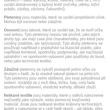
oděvech – saka, kalhoty, košile, halenky. Dále se z nich
vyrábí domácenský a bytový textil (ručníky, utěrky, ložní
prádlo, závěsy, záclony, čalounění).
Pleteniny
jsou materiály, které se vyrábí proplétáním oček.
Mohou být osnovní nebo zátažné.
Osnovní
jsou takové, které se vyrábí tak, že se tvoří očka
nad sebou. Tyto pleteniny nejsou tak pružné, jako jejich
druhý typ, ale mají zase jiné charakteristiky, pro které jsou
ceněny (stabilita, ale splývavost). Tyto druhy pleteniny se
používají například v prádlařství na klasické prádlo, jako
například kombiné, spodničky, podprsenky, ale nacházejí
uplatnění i ve sportovním vybavení jako podšívky do bund,
nebo jako technické textilie.
Zátažné
pleteniny se vytváří postupně jedno očko za
druhým v řadě. Je to vlastně takové pletení na jehlicích.
Tyto pleteniny jsou velmi oblíbené, pro svoji pohodlnost při
nošení. Vyrábějí se z nich tílka, trička, šaty, celá řada
sportovního vybavení, elastické kalhoty, dětské zboží.
Netkané textilie
jsou materiály, které u oděvů nalezneme
nejčastěji jako výstuže, nebo pomocný krejčovský
materiál. Jinak jsou netkané textilie královny technických
textilií a nalezneme je v celé řadě oborů – od úklidu, přes