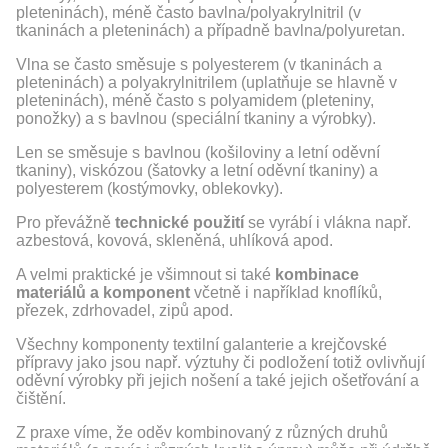
pleteninách), méně často bavlna/polyakrylnitril (v
tkaninách a pleteninách) a případně bavlna/polyuretan.
Vlna se často směsuje s polyesterem (v tkaninách a
pleteninách) a polyakrylnitrilem (uplatňuje se hlavně v
pleteninách), méně často s polyamidem (pleteniny,
ponožky) a s bavlnou (speciální tkaniny a výrobky).
Len se směsuje s bavlnou (košiloviny a letní oděvní
tkaniny), viskózou (šatovky a letní oděvní tkaniny) a
polyesterem (kostýmovky, oblekovky).
Pro převážně
technické použití
se vyrábí i vlákna např.
azbestová, kovová, skleněná, uhlíková apod.
A velmi praktické je všimnout si také
kombinace
materiálů
a komponent
včetně i například knoflíků,
přezek, zdrhovadel, zipů apod.
Všechny komponenty textilní galanterie a krejčovské
přípravy jako jsou např. výztuhy či podložení totiž ovlivňují
oděvní výrobky při jejich nošení a také jejich ošetřování a
čištění.
Z praxe víme, že oděv kombinovaný z různých druhů