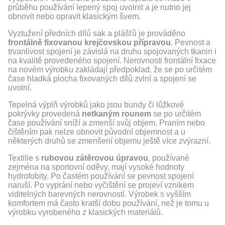
průběhu používání lepený spoj uvolnit a je nutno jej
obnovit nebo opravit klasickým švem.
Vyztužení předních dílů sak a plášťů je prováděno
frontálně fixovanou krejčovskou přípravou
. Pevnost a
trvanlivost spojení je závislá na druhu spojovaných tkanin i
na kvalitě provedeného spojení. Nerovnosti frontální fixace
na novém výrobku zakládají předpoklad, že se po určitém
čase hladká plocha fixovaných dílů zvlní a spojení se
uvolní.
Tepelná výplň výrobků jako jsou bundy či lůžkové
pokrývky provedená
netkaným rounem
se po určitém
čase používání sníží a zmenší svůj objem. Praním nebo
čištěním pak nelze obnovit původní objemnost a u
některých druhů se zmenšení objemu ještě více zvýrazní.
Textilie s
rubovou zátěrovou úpravou
, používané
zejména na sportovní oděvy, mají vysoké hodnoty
hydrofobity. Po častém používání se pevnost spojení
naruší. Po vyprání nebo vyčištění se projeví vznikem
viditelných barevných nerovností. Výrobek s vyšším
komfortem má často kratší dobu používání, než je tomu u
výrobku vyrobeného z klasických materiálů.