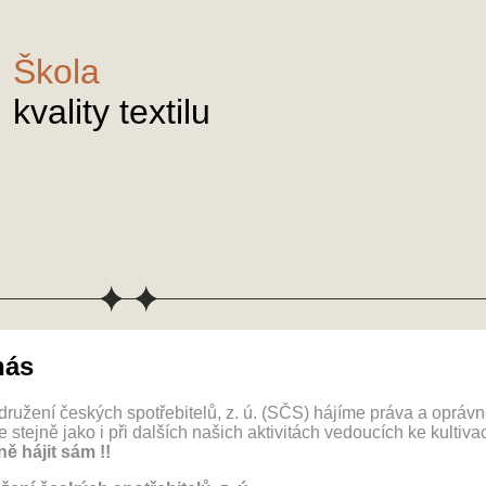
Škola
kvality textilu
nás
ružení českých spotřebitelů, z. ú. (SČS) hájíme práva a oprávn
e stejně jako i při dalších našich aktivitách vedoucích ke kultiva
ně hájit sám !!