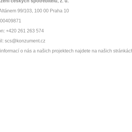
žení českých spotřebitelů, z. ú.
Altánem 99/103, 100 00 Praha 10
 00409871
fon: +420 261 263 574
il: scs@konzument.cz
 informací o nás a našich projektech najdete na našich stránkác