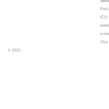
Sdru
Pod 
IČO:
tele
e-ma
Více
© 2025