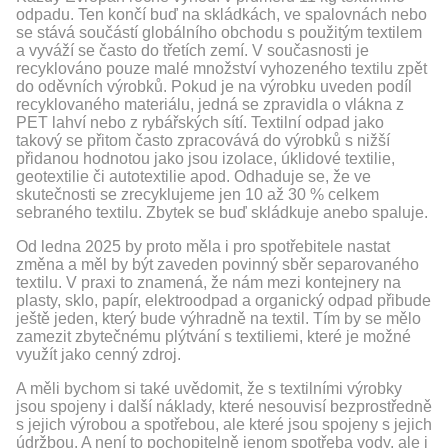
odpadu. Ten končí buď na skládkách, ve spalovnách nebo
se stává součástí globálního obchodu s použitým textilem
a vyváží se často do třetích zemí. V současnosti je
recyklováno pouze malé množství vyhozeného textilu zpět
do oděvních výrobků. Pokud je na výrobku uveden podíl
recyklovaného materiálu, jedná se zpravidla o vlákna z
PET lahví nebo z rybářských sítí. Textilní odpad jako
takový se přitom často zpracovává do výrobků s nižší
přidanou hodnotou jako jsou izolace, úklidové textilie,
geotextilie či autotextilie apod. Odhaduje se, že ve
skutečnosti se zrecyklujeme jen 10 až 30 % celkem
sebraného textilu. Zbytek se buď skládkuje anebo spaluje.
Od ledna 2025 by proto měla i pro spotřebitele nastat
změna a měl by být zaveden povinný sběr separovaného
textilu. V praxi to znamená, že nám mezi kontejnery na
plasty, sklo, papír, elektroodpad a organický odpad přibude
ještě jeden, který bude výhradně na textil. Tím by se mělo
zamezit zbytečnému plýtvání s textiliemi, které je možné
využít jako cenný zdroj.
A měli bychom si také uvědomit, že s textilními výrobky
jsou spojeny i další náklady, které nesouvisí bezprostředně
s jejich výrobou a spotřebou, ale které jsou spojeny s jejich
údržbou. A není to pochopitelně jenom spotřeba vody, ale i