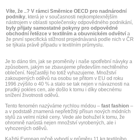
Víte, že ..?
V rámci Směrnice OECD pro nadnárodní
podniky
, která je v současnosti nejkomplexnějším
nástrojem v oblasti společensky odpovědného podnikání,
byly přijaty samostatné pokyny pro odpovědné
obchodní řetězce v textilním a obuvnickém odvětví
a
že první specifická stížnost projednávaná podle nich v ČR
se týkala právě případu v textilním průmyslu.
Je to dáno tím, jak se proměnily i naše spotřební návyky a
způsobem, jakým se zbavujeme především nechtěného
oblečení. Nejčastěji ho totiž vyhazujeme. Množství
zakoupených oděvů na osobu se přitom v EU od roku
1996 zvýšilo o 40 % a stalo se tak nejen v návaznosti na
prudký pokles cen, ale došlo k tomu i díky obecnému
snížení životnosti oděvů.
Tento fenomén nazýváme rychlou módou –
fast fashion
–
a v podstatě znamená nepřetržitý přísun nových módních
stylů za velmi nízké ceny. Vede ale bohužel k tomu, že
ohromně narůstá nejen množství vyrobených, ale i
vyhozených oděvů.
Každý Evropan ročně vyhodí v průměru 11 kg textilního