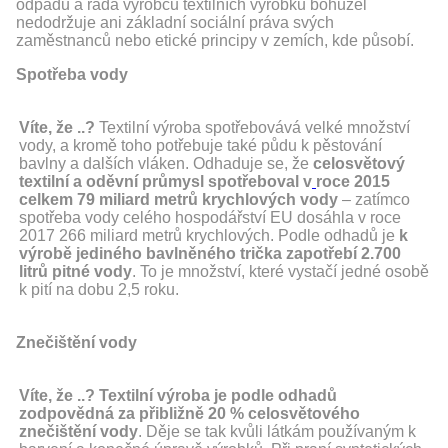
odpadu a řada výrobců textilních výrobků bohužel
nedodržuje ani základní sociální práva svých
zaměstnanců nebo etické principy v zemích, kde působí.
Spotřeba vody
Víte, že ..?
Textilní výroba spotřebovává velké množství
vody, a kromě toho potřebuje také půdu k pěstování
bavlny a dalších vláken. Odhaduje se, že
celosvětový
textilní a oděvní průmysl spotřeboval v
roce 2015
celkem 79 miliard metrů krychlových vody
– zatímco
spotřeba vody celého hospodářství EU dosáhla v roce
2017 266 miliard metrů krychlových. Podle odhadů je
k
výrobě jediného bavlněného trička zapotřebí 2.700
litrů pitné vody
. To je množství, které vystačí jedné osobě
k pití na dobu 2,5 roku.
Znečištění vody
Víte, že ..?
Textilní výroba je podle odhadů
zodpovědná za přibližně 20 % celosvětového
znečištění vody
. Děje se tak kvůli látkám používaným k