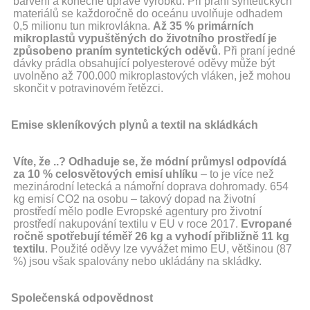
barvení a konečné úpravě výrobků. Při praní syntetických
materiálů se každoročně do oceánu uvolňuje odhadem
0,5 milionu tun mikrovlákna.
Až 35 % primárních
mikroplastů vypuštěných do životního prostředí je
způsobeno praním syntetických oděvů
. Při praní jedné
dávky prádla obsahující polyesterové oděvy může být
uvolněno až 700.000 mikroplastových vláken, jež mohou
skončit v potravinovém řetězci.
Emise skleníkových plynů a textil na skládkách
Víte, že ..?
Odhaduje se, že módní průmysl odpovídá
za 10 % celosvětových emisí uhlíku
– to je více než
mezinárodní letecká a námořní doprava dohromady. 654
kg emisí CO2 na osobu – takový dopad na životní
prostředí mělo podle Evropské agentury pro životní
prostředí nakupování textilu v EU v roce 2017.
Evropané
ročně spotřebují téměř 26 kg a vyhodí přibližně 11 kg
textilu
. Použité oděvy lze vyvážet mimo EU, většinou (87
%) jsou však spalovány nebo ukládány na skládky.
Společenská odpovědnost