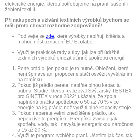
elektrické energie, kterou potřebujeme na praní, sušení i
žehlení textilií.
Při nákupech a užívání textilních výrobků bychom se
měli proto chovat rozhodně zodpovědně!
Podívejte se
zde
, které výrobky naplňují kritéria a
mohou nést označení EU Ecolabel
Využijte praktické rady a tipy, jak lze při údržbě
textilních výrobků omezit účinně spotřebu energií:
Perte prádlo, jen pokud je to nutné. Oblečení, které
není špinavé ani propocené stačí osvěžit vyvětráním
na ramínku.
Pokud již prádlo perete, naplňte plnou kapacitu
bubnu. Studie, kterou realizoval Švýcarský TESTEX
pro GINETEX v roce 2022* ukázala, že zpola
naplněná pračka spotřebuje o 50 až 70 % více
energie na kg prádla než využití plné kapacity stroje.
Pokud neperete velmi znečištěné prádlo, tak
nepoužívejte předpírku. Předpírka zvyšuje jak
spotřebu vody, tak i navyšuje energetickou náročnost
o 15 až 20 %.
Využijte program rychlého praní. Ušetříte jak čas, tak