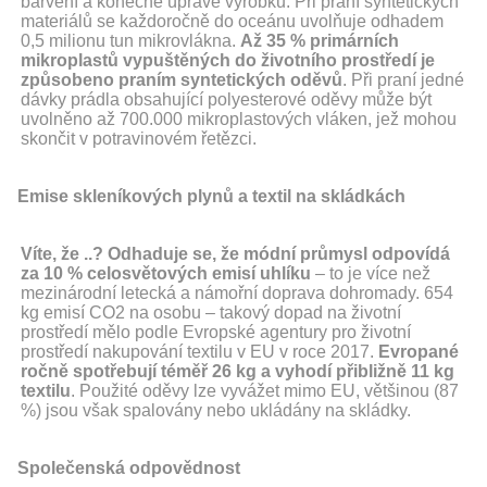
barvení a konečné úpravě výrobků. Při praní syntetických
materiálů se každoročně do oceánu uvolňuje odhadem
0,5 milionu tun mikrovlákna.
Až 35 % primárních
mikroplastů vypuštěných do životního prostředí je
způsobeno praním syntetických oděvů
. Při praní jedné
dávky prádla obsahující polyesterové oděvy může být
uvolněno až 700.000 mikroplastových vláken, jež mohou
skončit v potravinovém řetězci.
Emise skleníkových plynů a textil na skládkách
Víte, že ..?
Odhaduje se, že módní průmysl odpovídá
za 10 % celosvětových emisí uhlíku
– to je více než
mezinárodní letecká a námořní doprava dohromady. 654
kg emisí CO2 na osobu – takový dopad na životní
prostředí mělo podle Evropské agentury pro životní
prostředí nakupování textilu v EU v roce 2017.
Evropané
ročně spotřebují téměř 26 kg a vyhodí přibližně 11 kg
textilu
. Použité oděvy lze vyvážet mimo EU, většinou (87
%) jsou však spalovány nebo ukládány na skládky.
Společenská odpovědnost