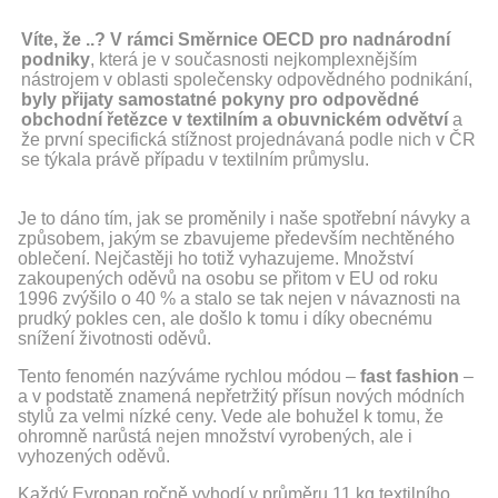
Víte, že ..?
V rámci Směrnice OECD pro nadnárodní
podniky
, která je v současnosti nejkomplexnějším
nástrojem v oblasti společensky odpovědného podnikání,
byly přijaty samostatné pokyny pro odpovědné
obchodní řetězce v textilním a obuvnickém odvětví
a
že první specifická stížnost projednávaná podle nich v ČR
se týkala právě případu v textilním průmyslu.
Je to dáno tím, jak se proměnily i naše spotřební návyky a
způsobem, jakým se zbavujeme především nechtěného
oblečení. Nejčastěji ho totiž vyhazujeme. Množství
zakoupených oděvů na osobu se přitom v EU od roku
1996 zvýšilo o 40 % a stalo se tak nejen v návaznosti na
prudký pokles cen, ale došlo k tomu i díky obecnému
snížení životnosti oděvů.
Tento fenomén nazýváme rychlou módou –
fast fashion
–
a v podstatě znamená nepřetržitý přísun nových módních
stylů za velmi nízké ceny. Vede ale bohužel k tomu, že
ohromně narůstá nejen množství vyrobených, ale i
vyhozených oděvů.
Každý Evropan ročně vyhodí v průměru 11 kg textilního