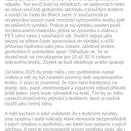
odpadu. Ten končí buď na skládkách, ve spalovnách nebo
se stává součástí globálního obchodu s použitým textilem
a vyváží se často do třetích zemí. V současnosti je
recyklováno pouze malé množství vyhozeného textilu zpět
do oděvních výrobků. Pokud je na výrobku uveden podíl
recyklovaného materiálu, jedná se zpravidla o vlákna z
PET lahví nebo z rybářských sítí. Textilní odpad jako
takový se přitom často zpracovává do výrobků s nižší
přidanou hodnotou jako jsou izolace, úklidové textilie,
geotextilie či autotextilie apod. Odhaduje se, že ve
skutečnosti se zrecyklujeme jen 10 až 30 % celkem
sebraného textilu. Zbytek se buď skládkuje anebo spaluje.
Od ledna 2025 by proto měla i pro spotřebitele nastat
změna a měl by být zaveden povinný sběr separovaného
textilu. V praxi to znamená, že nám mezi kontejnery na
plasty, sklo, papír, elektroodpad a organický odpad přibude
ještě jeden, který bude výhradně na textil. Tím by se mělo
zamezit zbytečnému plýtvání s textiliemi, které je možné
využít jako cenný zdroj.
A měli bychom si také uvědomit, že s textilními výrobky
jsou spojeny i další náklady, které nesouvisí bezprostředně
s jejich výrobou a spotřebou, ale které jsou spojeny s jejich
údržbou. A není to pochopitelně jenom spotřeba vody, ale i