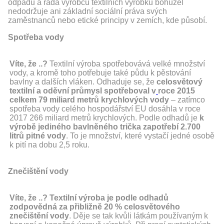
odpadu a řada výrobců textilních výrobků bohužel
nedodržuje ani základní sociální práva svých
zaměstnanců nebo etické principy v zemích, kde působí.
Spotřeba vody
Víte, že ..?
Textilní výroba spotřebovává velké množství
vody, a kromě toho potřebuje také půdu k pěstování
bavlny a dalších vláken. Odhaduje se, že
celosvětový
textilní a oděvní průmysl spotřeboval v
roce 2015
celkem 79 miliard metrů krychlových vody
– zatímco
spotřeba vody celého hospodářství EU dosáhla v roce
2017 266 miliard metrů krychlových. Podle odhadů je
k
výrobě jediného bavlněného trička zapotřebí 2.700
litrů pitné vody
. To je množství, které vystačí jedné osobě
k pití na dobu 2,5 roku.
Znečištění vody
Víte, že ..?
Textilní výroba je podle odhadů
zodpovědná za přibližně 20 % celosvětového
znečištění vody
. Děje se tak kvůli látkám používaným k