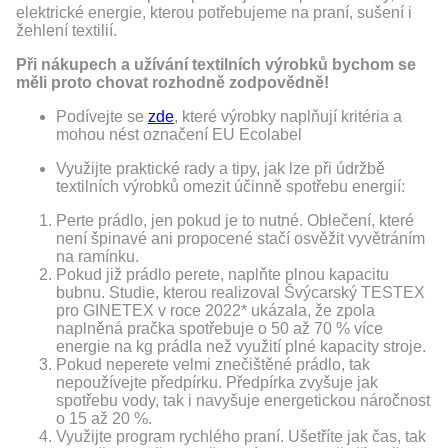
elektrické energie, kterou potřebujeme na praní, sušení i
žehlení textilií.
Při nákupech a užívání textilních výrobků bychom se
měli proto chovat rozhodně zodpovědně!
Podívejte se
zde
, které výrobky naplňují kritéria a
mohou nést označení EU Ecolabel
Využijte praktické rady a tipy, jak lze při údržbě
textilních výrobků omezit účinně spotřebu energií:
Perte prádlo, jen pokud je to nutné. Oblečení, které
není špinavé ani propocené stačí osvěžit vyvětráním
na ramínku.
Pokud již prádlo perete, naplňte plnou kapacitu
bubnu. Studie, kterou realizoval Švýcarský TESTEX
pro GINETEX v roce 2022* ukázala, že zpola
naplněná pračka spotřebuje o 50 až 70 % více
energie na kg prádla než využití plné kapacity stroje.
Pokud neperete velmi znečištěné prádlo, tak
nepoužívejte předpírku. Předpírka zvyšuje jak
spotřebu vody, tak i navyšuje energetickou náročnost
o 15 až 20 %.
Využijte program rychlého praní. Ušetříte jak čas, tak