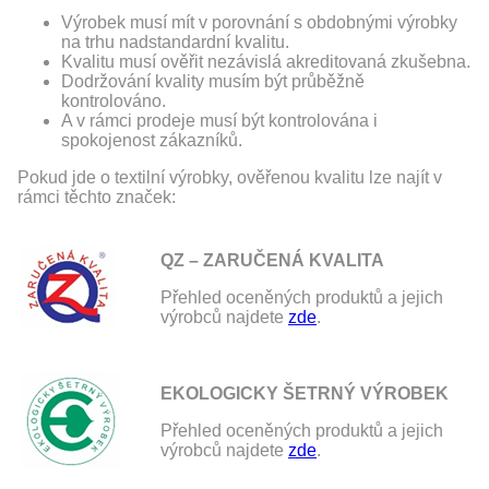
Výrobek musí mít v porovnání s obdobnými výrobky
na trhu nadstandardní kvalitu.
Kvalitu musí ověřit nezávislá akreditovaná zkušebna.
Dodržování kvality musím být průběžně
kontrolováno.
A v rámci prodeje musí být kontrolována i
spokojenost zákazníků.
Pokud jde o textilní výrobky, ověřenou kvalitu lze najít v
rámci těchto značek:
QZ – ZARUČENÁ KVALITA
Přehled oceněných produktů a jejich
výrobců najdete
zde
.
EKOLOGICKY ŠETRNÝ VÝROBEK
Přehled oceněných produktů a jejich
výrobců najdete
zde
.