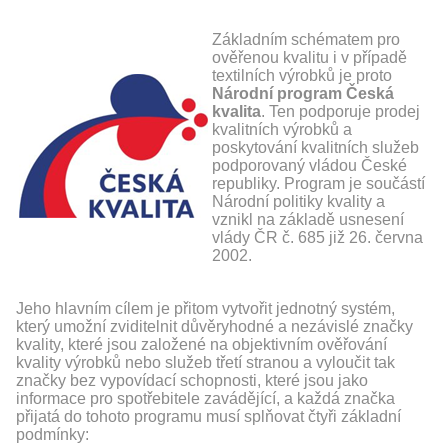
Základním schématem pro
ověřenou kvalitu i v případě
textilních výrobků je proto
Národní program Česká
kvalita
. Ten podporuje prodej
kvalitních výrobků a
poskytování kvalitních služeb
podporovaný vládou České
republiky. Program je součástí
Národní politiky kvality a
vznikl na základě usnesení
vlády ČR č. 685 již 26. června
2002.
Jeho hlavním cílem je přitom vytvořit jednotný systém,
který umožní zviditelnit důvěryhodné a nezávislé značky
kvality, které jsou založené na objektivním ověřování
kvality výrobků nebo služeb třetí stranou a vyloučit tak
značky bez vypovídací schopnosti, které jsou jako
informace pro spotřebitele zavádějící, a každá značka
přijatá do tohoto programu musí splňovat čtyři základní
podmínky: