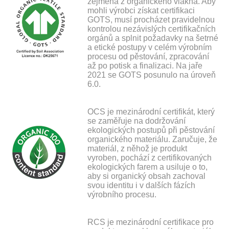
zejména z organického vlákna. Aby
mohli výrobci získat certifikaci
GOTS, musí procházet pravidelnou
kontrolou nezávislých certifikačních
orgánů a splnit požadavky na šetrné
a etické postupy v celém výrobním
procesu od pěstování, zpracování
až po potisk a finalizaci. Na jaře
2021 se GOTS posunulo na úroveň
6.0.
OCS je mezinárodní certifikát, který
se zaměřuje na dodržování
ekologických postupů při pěstování
organického materiálu. Zaručuje, že
materiál, z něhož je produkt
vyroben, pochází z certifikovaných
ekologických farem a usiluje o to,
aby si organický obsah zachoval
svou identitu i v dalších fázích
výrobního procesu.
RCS je mezinárodní certifikace pro