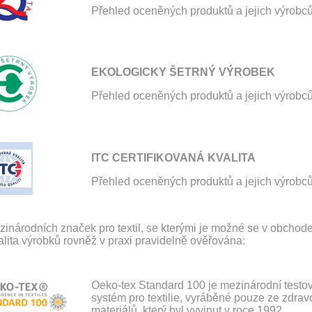
Přehled oceněných produktů a jejich výrobc
EKOLOGICKY ŠETRNÝ VÝROBEK
Přehled oceněných produktů a jejich výrobc
ITC CERTIFIKOVANÁ KVALITA
Přehled oceněných produktů a jejich výrobc
inárodních značek pro textil, se kterými je možné se v obchodec
alita výrobků rovněž v praxi pravidelně ověřována:
Oeko-tex Standard 100 je mezinárodní testova
systém pro textilie, vyráběné pouze ze zdr
materiálů, který byl vyvinut v roce 1992.