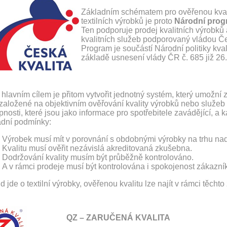
Základním schématem pro ověřenou kvali
textilních výrobků je proto
Národní prog
Ten podporuje prodej kvalitních výrobků
kvalitních služeb podporovaný vládou Če
Program je součástí Národní politiky kval
základě usnesení vlády ČR č. 685 již 26
hlavním cílem je přitom vytvořit jednotný systém, který umožní z
založené na objektivním ověřování kvality výrobků nebo služeb t
nosti, které jsou jako informace pro spotřebitele zavádějící, a 
adní podmínky:
Výrobek musí mít v porovnání s obdobnými výrobky na trhu nad
Kvalitu musí ověřit nezávislá akreditovaná zkušebna.
Dodržování kvality musím být průběžně kontrolováno.
A v rámci prodeje musí být kontrolována i spokojenost zákazní
 jde o textilní výrobky, ověřenou kvalitu lze najít v rámci těchto
QZ – ZARUČENÁ KVALITA