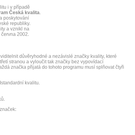
tu i v případě
ram Česká kvalita
.
 a poskytování
ské republiky.
ity a vznikl na
. června 2002.
viditelnit důvěryhodné a nezávislé značky kvality, které
řetí stranou a vyloučit tak značky bez vypovídací
každá značka přijatá do tohoto programu musí splňovat čtyři
standardní kvalitu.
ků.
 značek: