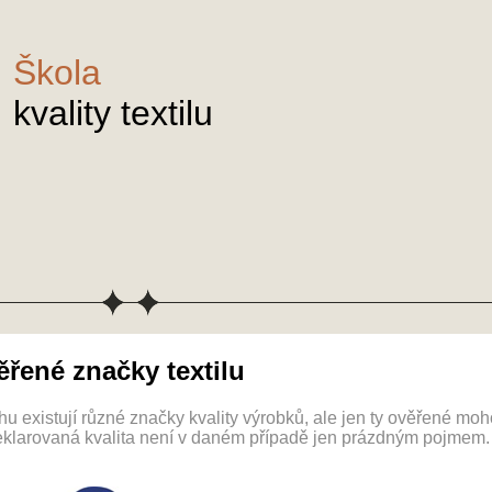
Škola
kvality textilu
řené značky textilu
hu existují různé značky kvality výrobků, ale jen ty ověřené moh
eklarovaná kvalita není v daném případě jen prázdným pojmem.