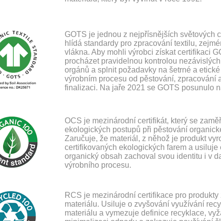
GOTS je jednou z nejpřísnějších světových cer
hlídá standardy pro zpracování textilu, zejm
vlákna. Aby mohli výrobci získat certifikaci 
procházet pravidelnou kontrolou nezávislých 
orgánů a splnit požadavky na šetrné a etick
výrobním procesu od pěstování, zpracování a
finalizaci. Na jaře 2021 se GOTS posunulo n
OCS je mezinárodní certifikát, který se zamě
ekologických postupů při pěstování organick
Zaručuje, že materiál, z něhož je produkt vy
certifikovaných ekologických farem a usiluje o
organický obsah zachoval svou identitu i v da
výrobního procesu.
RCS je mezinárodní certifikace pro produkty
materiálu. Usiluje o zvyšování využívání rec
materiálu a vymezuje definice recyklace, vy