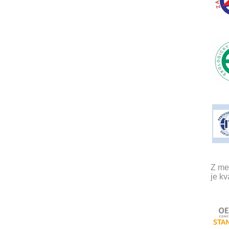
Z mez
je kv