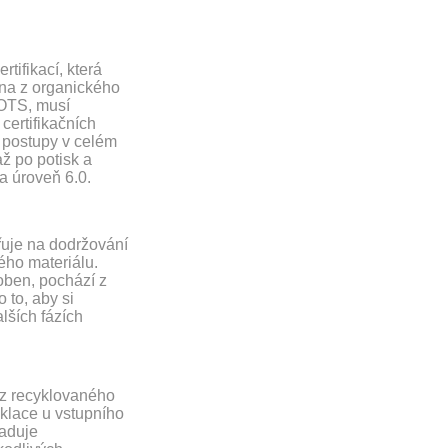
tifikací, která
éna z organického
GOTS, musí
certifikačních
é postupy v celém
ž po potisk a
a úroveň 6.0.
řuje na dodržování
ého materiálu.
roben, pochází z
 to, aby si
lších fázích
 z recyklovaného
yklace u vstupního
žaduje