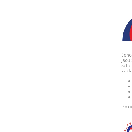
Jeho 
jsou 
schop
zákl
Pokud