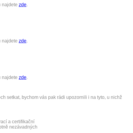
ů najdete
zde
.
ů najdete
zde
.
ů najdete
zde
.
h setkat, bychom vás pak rádi upozornili i na tyto, u nichž
cí a certifikační
avotně nezávadných