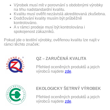
Výrobek musí mít v porovnání s obdobnými výrobky
na trhu nadstandardní kvalitu.
Kvalitu musí ověřit nezávislá akreditovaná zkušebna.
Dodržování kvality musím být průběžně
kontrolováno.
A v rámci prodeje musí být kontrolována i
spokojenost zákazníků.
Pokud jde o textilní výrobky, ověřenou kvalitu lze najít v
rámci těchto značek:
QZ – ZARUČENÁ KVALITA
Přehled oceněných produktů a jejich
výrobců najdete
zde
.
EKOLOGICKY ŠETRNÝ VÝROBEK
Přehled oceněných produktů a jejich
výrobců najdete
zde
.