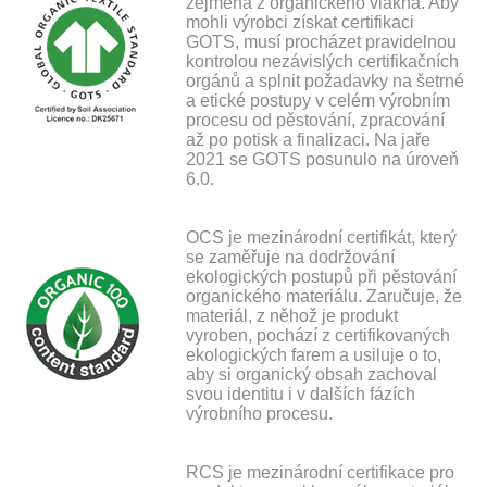
zejména z organického vlákna. Aby
mohli výrobci získat certifikaci
GOTS, musí procházet pravidelnou
kontrolou nezávislých certifikačních
orgánů a splnit požadavky na šetrné
a etické postupy v celém výrobním
procesu od pěstování, zpracování
až po potisk a finalizaci. Na jaře
2021 se GOTS posunulo na úroveň
6.0.
OCS je mezinárodní certifikát, který
se zaměřuje na dodržování
ekologických postupů při pěstování
organického materiálu. Zaručuje, že
materiál, z něhož je produkt
vyroben, pochází z certifikovaných
ekologických farem a usiluje o to,
aby si organický obsah zachoval
svou identitu i v dalších fázích
výrobního procesu.
RCS je mezinárodní certifikace pro