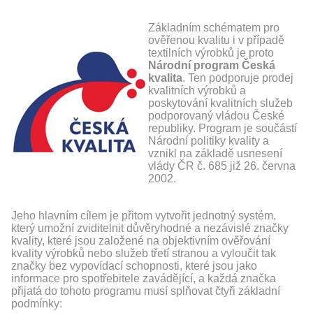
Základním schématem pro
ověřenou kvalitu i v případě
textilních výrobků je proto
Národní program Česká
kvalita
. Ten podporuje prodej
kvalitních výrobků a
poskytování kvalitních služeb
podporovaný vládou České
republiky. Program je součástí
Národní politiky kvality a
vznikl na základě usnesení
vlády ČR č. 685 již 26. června
2002.
Jeho hlavním cílem je přitom vytvořit jednotný systém,
který umožní zviditelnit důvěryhodné a nezávislé značky
kvality, které jsou založené na objektivním ověřování
kvality výrobků nebo služeb třetí stranou a vyloučit tak
značky bez vypovídací schopnosti, které jsou jako
informace pro spotřebitele zavádějící, a každá značka
přijatá do tohoto programu musí splňovat čtyři základní
podmínky: