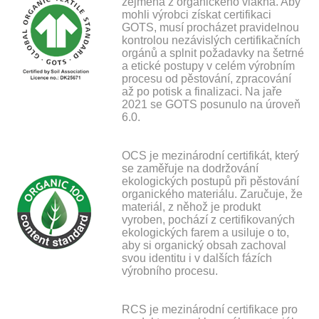
zejména z organického vlákna. Aby
mohli výrobci získat certifikaci
GOTS, musí procházet pravidelnou
kontrolou nezávislých certifikačních
orgánů a splnit požadavky na šetrné
a etické postupy v celém výrobním
procesu od pěstování, zpracování
až po potisk a finalizaci. Na jaře
2021 se GOTS posunulo na úroveň
6.0.
OCS je mezinárodní certifikát, který
se zaměřuje na dodržování
ekologických postupů při pěstování
organického materiálu. Zaručuje, že
materiál, z něhož je produkt
vyroben, pochází z certifikovaných
ekologických farem a usiluje o to,
aby si organický obsah zachoval
svou identitu i v dalších fázích
výrobního procesu.
RCS je mezinárodní certifikace pro