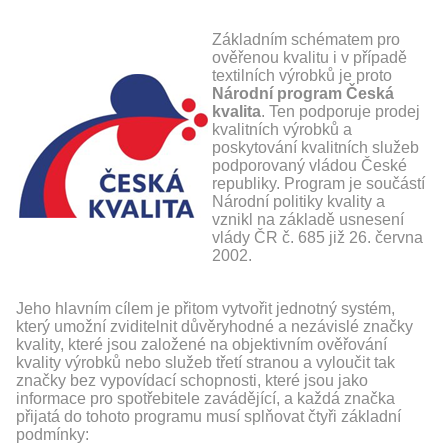
Základním schématem pro
ověřenou kvalitu i v případě
textilních výrobků je proto
Národní program Česká
kvalita
. Ten podporuje prodej
kvalitních výrobků a
poskytování kvalitních služeb
podporovaný vládou České
republiky. Program je součástí
Národní politiky kvality a
vznikl na základě usnesení
vlády ČR č. 685 již 26. června
2002.
Jeho hlavním cílem je přitom vytvořit jednotný systém,
který umožní zviditelnit důvěryhodné a nezávislé značky
kvality, které jsou založené na objektivním ověřování
kvality výrobků nebo služeb třetí stranou a vyloučit tak
značky bez vypovídací schopnosti, které jsou jako
informace pro spotřebitele zavádějící, a každá značka
přijatá do tohoto programu musí splňovat čtyři základní
podmínky: