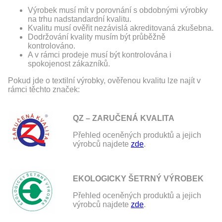
Výrobek musí mít v porovnání s obdobnými výrobky
na trhu nadstandardní kvalitu.
Kvalitu musí ověřit nezávislá akreditovaná zkušebna.
Dodržování kvality musím být průběžně
kontrolováno.
A v rámci prodeje musí být kontrolována i
spokojenost zákazníků.
Pokud jde o textilní výrobky, ověřenou kvalitu lze najít v
rámci těchto značek:
QZ – ZARUČENÁ KVALITA
Přehled oceněných produktů a jejich
výrobců najdete
zde
.
EKOLOGICKY ŠETRNÝ VÝROBEK
Přehled oceněných produktů a jejich
výrobců najdete
zde
.