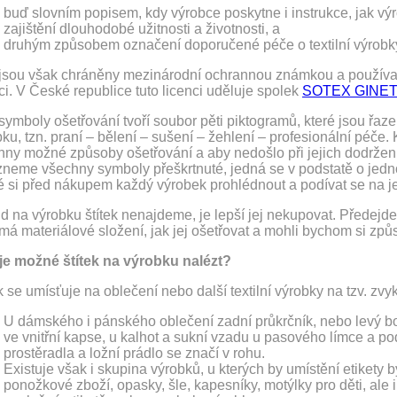
buď slovním popisem, kdy výrobce poskytne i instrukce, jak výrobe
zajištění dlouhodobé užitnosti a životnosti, a
druhým způsobem označení doporučené péče o textilní výrobky 
 jsou však chráněny mezinárodní ochrannou známkou a používat j
ci. V České republice tuto licenci uděluje spolek
SOTEX GINE
symboly ošetřování tvoří soubor pěti piktogramů, které jsou řaz
ku, tzn. praní – bělení – sušení – žehlení – profesionální péče
hny možné způsoby ošetřování a aby nedošlo při jejich dodržen
zneme všechny symboly přeškrtnuté, jedná se v podstatě o jedno
 si před nákupem každý výrobek prohlédnout a podívat se na jeh
d na výrobku štítek nenajdeme, je lepší jej nekupovat. Předej
má materiálové složení, jak jej ošetřovat a mohli bychom si způ
je možné štítek na výrobku nalézt?
k se umísťuje na oblečení nebo další textilní výrobky na tzv. zvyk
U dámského i pánského oblečení zadní průkrčník, nebo levý b
ve vnitřní kapse, u kalhot a sukní vzadu u pasového límce a po
prostěradla a ložní prádlo se značí v rohu.
Existuje však i skupina výrobků, u kterých by umístění etikety
ponožkové zboží, opasky, šle, kapesníky, motýlky pro děti, ale i