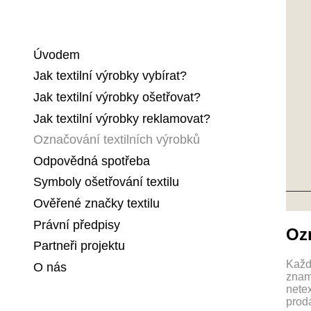
Úvodem
Jak textilní výrobky vybírat?
Jak textilní výrobky ošetřovat?
Jak textilní výrobky reklamovat?
Označování textilních výrobků
Odpovědná spotřeba
Symboly ošetřování textilu
Ověřené značky textilu
Právní předpisy
Ozn
Partneři projektu
Každ
O nás
znam
nete
prodá