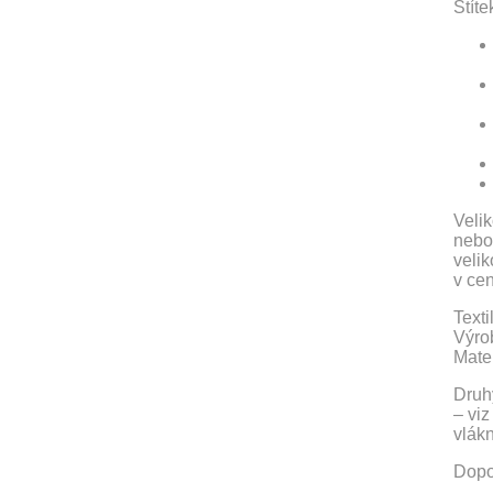
Štíte
Veli
nebo
velik
v cen
Text
Výro
Mate
Druh
– vi
vlák
Dopo