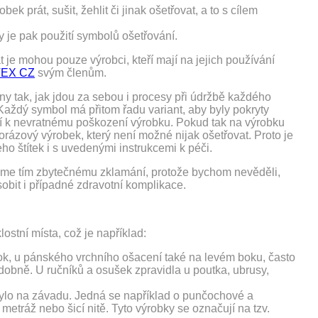
k prát, sušit, žehlit či jinak ošetřovat, a to s cílem
je pak použití symbolů ošetřování.
e mohou pouze výrobci, kteří mají na jejich používání
TEX CZ
svým členům.
eny tak, jak jdou za sebou i procesy při údržbě každého
. Každý symbol má přitom řadu variant, aby byly pokryty
í k nevratnému poškození výrobku. Pokud tak na výrobku
rázový výrobek, který není možné nijak ošetřovat. Proto je
o štítek i s uvedenými instrukcemi k péči.
deme tím zbytečnému zklamání, protože bychom nevěděli,
sobit i případné zdravotní komplikace.
lostní místa, což je například:
ok, u pánského vrchního ošacení také na levém boku, často
dobně. U ručníků a osušek zpravidla u poutka, ubrusy,
 bylo na závadu. Jedná se například o punčochové a
 metráž nebo šicí nitě. Tyto výrobky se označují na tzv.