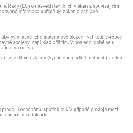
a Rady (EU) o názvech textilních vláken a souvisejícím
ožadované informace upřesňuje zákon o ochraně
aby bylo jasné jeho materiálové složení, velikost, výrobce
evně spojeny, například přišitím. V poslední době se u
í přímo na oděvu.
ají z textilních vláken (vypočteno podle hmotnosti). Jedná
k prodeji konečnému spotřebiteli. V případě prodeje mezi
ími obchodními doklady.