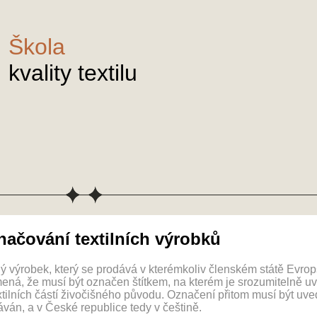
Škola
kvality textilu
ačování textilních výrobků
ý výrobek, který se prodává v kterémkoliv členském státě Evro
ená, že musí být označen štítkem, na kterém je srozumitelně uv
xtilních částí živočišného původu. Označení přitom musí být uv
ván, a v České republice tedy v češtině.