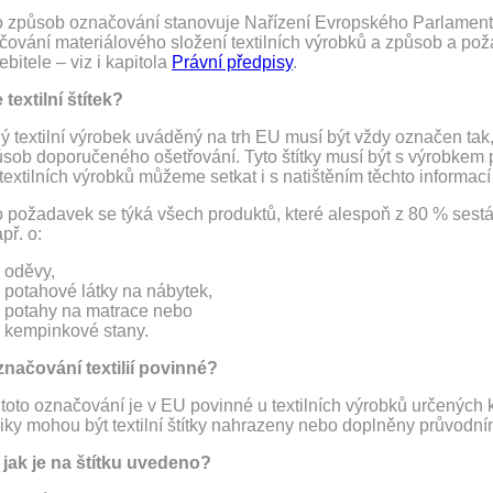
o způsob označování stanovuje Nařízení Evropského Parlamentu 
čování materiálového složení textilních výrobků a způsob a p
ebitele – viz i kapitola
Právní předpisy
.
 textilní štítek?
 textilní výrobek uváděný na trh EU musí být vždy označen tak, 
sob doporučeného ošetřování. Tyto štítky musí být s výrobkem p
textilních výrobků můžeme setkat i s natištěním těchto informac
 požadavek se týká všech produktů, které alespoň z 80 % sestáv
př. o:
oděvy,
potahové látky na nábytek,
potahy na matrace nebo
kempinkové stany.
značování textilií povinné?
toto označování je v EU povinné u textilních výrobků určených 
iky mohou být textilní štítky nahrazeny nebo doplněny průvodn
 jak je na štítku uvedeno?