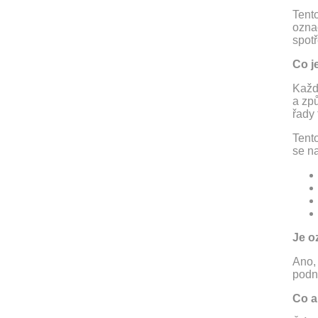
Tent
ozna
spotř
Co je
Každý
a způ
řady 
Tento
se na
Je o
Ano, 
podn
Co a