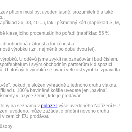
název přitom musí být uveden jasně, srozumitelně a také
ku,
příklad 36, 38, 40 ...), tak i písmenný kód (například S, M,
době klesajícího procentuálního pořadí (například 55 %
o dlouhodobá užitnost a funkčnost a
tnosti výrobku (tzn. nejméně po dobu dvou let).
h výrobků. U oděvů jsme zvyklí na označování buď číslem,
spotřebitelům i svým obchodním partnerům k dispozici
bků. U plošných výrobků se uvádí velikost výrobku zpravidla
 „vše", pokud je složen výhradně z jednoho druhu vlákna.
říklad u 100% bavlněné košile uvedete jen „bavlna".
ísmeny v jazyce země, kde je prodáván.
vedeny na seznamu v
příloze I
výše uvedeného Nařízení EU
ařízení uvedeno, může zažádat o přidání nového druhu
j v zemích EU prodávat.
ůsoby: