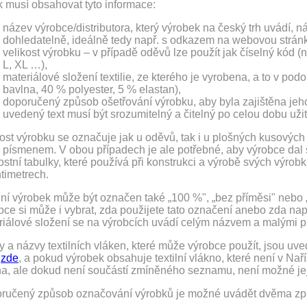
k musí obsahovat tyto informace:
název výrobce/distributora, který výrobek na český trh uvádí, 
dohledatelně, ideálně tedy např. s odkazem na webovou strán
velikost výrobku – v případě oděvů lze použít jak číselný kód (na
L, XL …),
materiálové složení textilie, ze kterého je vyrobena, a to v po
bavlna, 40 % polyester, 5 % elastan),
doporučený způsob ošetřování výrobku, aby byla zajištěna jeh
uvedený text musí být srozumitelný a čitelný po celou dobu uži
kost výrobku se označuje jak u oděvů, tak i u plošných kusovýc
 písmenem. V obou případech je ale potřebné, aby výrobce dal 
ostní tabulky, které používá při konstrukci a výrobě svých výro
timetrech.
ilní výrobek může být označen také „100 %", „bez příměsi" nebo
bce si může i vybrat, zda použijete tato označení anebo zda nap
riálové složení se na výrobcích uvádí celým názvem a malými p
y a názvy textilních vláken, které může výrobce použít, jsou u
z
zde
, a pokud výrobek obsahuje textilní vlákno, které není v N
na, ale dokud není součástí zmíněného seznamu, není možné je
ručený způsob označování výrobků je možné uvádět dvěma zp