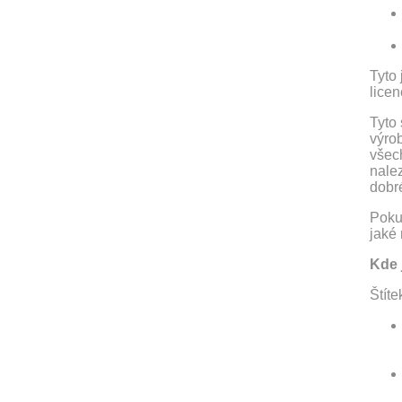
Tyto
licen
Tyto 
výrob
všec
nale
dobré
Poku
jaké 
Kde 
Štíte