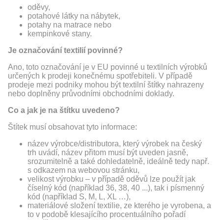
oděvy,
potahové látky na nábytek,
potahy na matrace nebo
kempinkové stany.
Je označování textilií povinné?
Ano, toto označování je v EU povinné u textilních výrobků
určených k prodeji konečnému spotřebiteli. V případě
prodeje mezi podniky mohou být textilní štítky nahrazeny
nebo doplněny průvodními obchodními doklady.
Co a jak je na štítku uvedeno?
Štítek musí obsahovat tyto informace:
název výrobce/distributora, který výrobek na český
trh uvádí, název přitom musí být uveden jasně,
srozumitelně a také dohledatelně, ideálně tedy např.
s odkazem na webovou stránku,
velikost výrobku – v případě oděvů lze použít jak
číselný kód (například 36, 38, 40 ...), tak i písmenný
kód (například S, M, L, XL …),
materiálové složení textilie, ze kterého je vyrobena, a
to v podobě klesajícího procentuálního pořadí