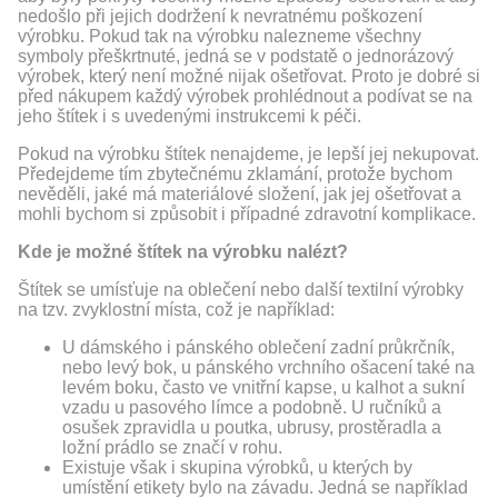
nedošlo při jejich dodržení k nevratnému poškození
výrobku. Pokud tak na výrobku nalezneme všechny
symboly přeškrtnuté, jedná se v podstatě o jednorázový
výrobek, který není možné nijak ošetřovat. Proto je dobré si
před nákupem každý výrobek prohlédnout a podívat se na
jeho štítek i s uvedenými instrukcemi k péči.
Pokud na výrobku štítek nenajdeme, je lepší jej nekupovat.
Předejdeme tím zbytečnému zklamání, protože bychom
nevěděli, jaké má materiálové složení, jak jej ošetřovat a
mohli bychom si způsobit i případné zdravotní komplikace.
Kde je možné štítek na výrobku nalézt?
Štítek se umísťuje na oblečení nebo další textilní výrobky
na tzv. zvyklostní místa, což je například:
U dámského i pánského oblečení zadní průkrčník,
nebo levý bok, u pánského vrchního ošacení také na
levém boku, často ve vnitřní kapse, u kalhot a sukní
vzadu u pasového límce a podobně. U ručníků a
osušek zpravidla u poutka, ubrusy, prostěradla a
ložní prádlo se značí v rohu.
Existuje však i skupina výrobků, u kterých by
umístění etikety bylo na závadu. Jedná se například