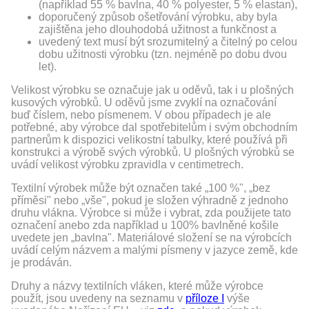
(například 55 % bavlna, 40 % polyester, 5 % elastan),
doporučený způsob ošetřování výrobku, aby byla
zajištěna jeho dlouhodobá užitnost a funkčnost a
uvedený text musí být srozumitelný a čitelný po celou
dobu užitnosti výrobku (tzn. nejméně po dobu dvou
let).
Velikost výrobku se označuje jak u oděvů, tak i u plošných
kusových výrobků. U oděvů jsme zvyklí na označování
buď číslem, nebo písmenem. V obou případech je ale
potřebné, aby výrobce dal spotřebitelům i svým obchodním
partnerům k dispozici velikostní tabulky, které používá při
konstrukci a výrobě svých výrobků. U plošných výrobků se
uvádí velikost výrobku zpravidla v centimetrech.
Textilní výrobek může být označen také „100 %", „bez
příměsi" nebo „vše", pokud je složen výhradně z jednoho
druhu vlákna. Výrobce si může i vybrat, zda použijete tato
označení anebo zda například u 100% bavlněné košile
uvedete jen „bavlna". Materiálové složení se na výrobcích
uvádí celým názvem a malými písmeny v jazyce země, kde
je prodáván.
Druhy a názvy textilních vláken, které může výrobce
použít, jsou uvedeny na seznamu v
příloze I
výše