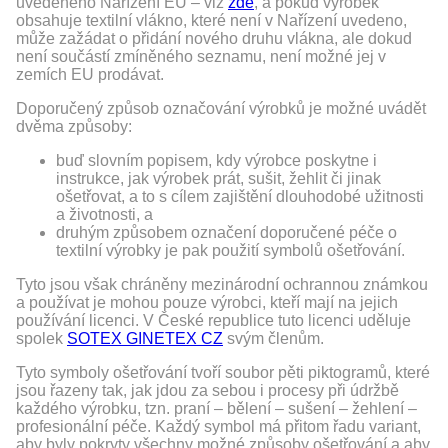
uvedeného Nařízení EU – viz
zde
, a pokud výrobek
obsahuje textilní vlákno, které není v Nařízení uvedeno,
může zažádat o přidání nového druhu vlákna, ale dokud
není součástí zmíněného seznamu, není možné jej v
zemích EU prodávat.
Doporučený způsob označování výrobků je možné uvádět
dvěma způsoby:
buď slovním popisem, kdy výrobce poskytne i
instrukce, jak výrobek prát, sušit, žehlit či jinak
ošetřovat, a to s cílem zajištění dlouhodobé užitnosti
a životnosti, a
druhým způsobem označení doporučené péče o
textilní výrobky je pak použití symbolů ošetřování.
Tyto jsou však chráněny mezinárodní ochrannou známkou
a používat je mohou pouze výrobci, kteří mají na jejich
používání licenci. V České republice tuto licenci uděluje
spolek
SOTEX GINETEX CZ
svým členům.
Tyto symboly ošetřování tvoří soubor pěti piktogramů, které
jsou řazeny tak, jak jdou za sebou i procesy při údržbě
každého výrobku, tzn. praní – bělení – sušení – žehlení –
profesionální péče. Každý symbol má přitom řadu variant,
aby byly pokryty všechny možné způsoby ošetřování a aby