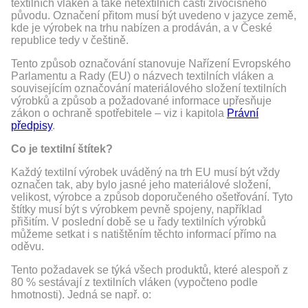
textilních vláken a také netextilních částí živočišného
původu. Označení přitom musí být uvedeno v jazyce země,
kde je výrobek na trhu nabízen a prodáván, a v České
republice tedy v češtině.
Tento způsob označování stanovuje Nařízení Evropského
Parlamentu a Rady (EU) o názvech textilních vláken a
souvisejícím označování materiálového složení textilních
výrobků a způsob a požadované informace upřesňuje
zákon o ochraně spotřebitele – viz i kapitola
Právní
předpisy
.
Co je textilní štítek?
Každý textilní výrobek uváděný na trh EU musí být vždy
označen tak, aby bylo jasné jeho materiálové složení,
velikost, výrobce a způsob doporučeného ošetřování. Tyto
štítky musí být s výrobkem pevně spojeny, například
přišitím. V poslední době se u řady textilních výrobků
můžeme setkat i s natištěním těchto informací přímo na
oděvu.
Tento požadavek se týká všech produktů, které alespoň z
80 % sestávají z textilních vláken (vypočteno podle
hmotnosti). Jedná se např. o: