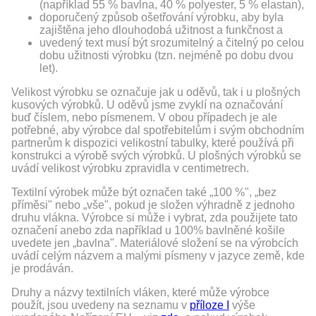
(například 55 % bavlna, 40 % polyester, 5 % elastan),
doporučený způsob ošetřování výrobku, aby byla
zajištěna jeho dlouhodobá užitnost a funkčnost a
uvedený text musí být srozumitelný a čitelný po celou
dobu užitnosti výrobku (tzn. nejméně po dobu dvou
let).
Velikost výrobku se označuje jak u oděvů, tak i u plošných
kusových výrobků. U oděvů jsme zvyklí na označování
buď číslem, nebo písmenem. V obou případech je ale
potřebné, aby výrobce dal spotřebitelům i svým obchodním
partnerům k dispozici velikostní tabulky, které používá při
konstrukci a výrobě svých výrobků. U plošných výrobků se
uvádí velikost výrobku zpravidla v centimetrech.
Textilní výrobek může být označen také „100 %", „bez
příměsi" nebo „vše", pokud je složen výhradně z jednoho
druhu vlákna. Výrobce si může i vybrat, zda použijete tato
označení anebo zda například u 100% bavlněné košile
uvedete jen „bavlna". Materiálové složení se na výrobcích
uvádí celým názvem a malými písmeny v jazyce země, kde
je prodáván.
Druhy a názvy textilních vláken, které může výrobce
použít, jsou uvedeny na seznamu v
příloze I
výše