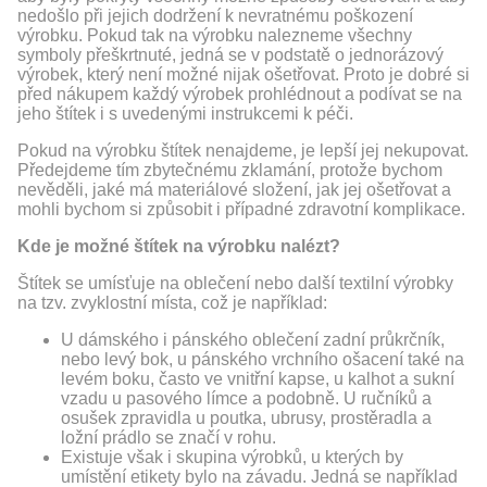
nedošlo při jejich dodržení k nevratnému poškození
výrobku. Pokud tak na výrobku nalezneme všechny
symboly přeškrtnuté, jedná se v podstatě o jednorázový
výrobek, který není možné nijak ošetřovat. Proto je dobré si
před nákupem každý výrobek prohlédnout a podívat se na
jeho štítek i s uvedenými instrukcemi k péči.
Pokud na výrobku štítek nenajdeme, je lepší jej nekupovat.
Předejdeme tím zbytečnému zklamání, protože bychom
nevěděli, jaké má materiálové složení, jak jej ošetřovat a
mohli bychom si způsobit i případné zdravotní komplikace.
Kde je možné štítek na výrobku nalézt?
Štítek se umísťuje na oblečení nebo další textilní výrobky
na tzv. zvyklostní místa, což je například:
U dámského i pánského oblečení zadní průkrčník,
nebo levý bok, u pánského vrchního ošacení také na
levém boku, často ve vnitřní kapse, u kalhot a sukní
vzadu u pasového límce a podobně. U ručníků a
osušek zpravidla u poutka, ubrusy, prostěradla a
ložní prádlo se značí v rohu.
Existuje však i skupina výrobků, u kterých by
umístění etikety bylo na závadu. Jedná se například