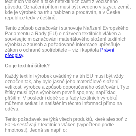
textilních vláken a také netextilních částí živočišného
původu. Označení přitom musí být uvedeno v jazyce země,
kde je výrobek na trhu nabízen a prodáván, a v České
republice tedy v češtině.
Tento způsob označování stanovuje Nařízení Evropského
Parlamentu a Rady (EU) o názvech textilních vláken a
souvisejícím označování materiálového složení textilních
výrobků a způsob a požadované informace upřesňuje
zákon o ochraně spotřebitele – viz i kapitola
Právní
předpisy
.
Co je textilní štítek?
Každý textilní výrobek uváděný na trh EU musí být vždy
označen tak, aby bylo jasné jeho materiálové složení,
velikost, výrobce a způsob doporučeného ošetřování. Tyto
štítky musí být s výrobkem pevně spojeny, například
přišitím. V poslední době se u řady textilních výrobků
můžeme setkat i s natištěním těchto informací přímo na
oděvu.
Tento požadavek se týká všech produktů, které alespoň z
80 % sestávají z textilních vláken (vypočteno podle
hmotnosti). Jedná se např. o: