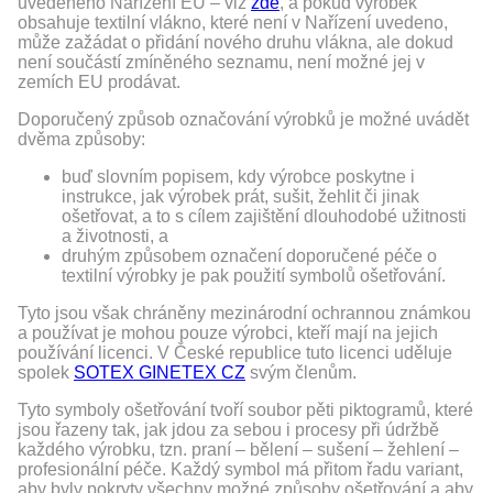
uvedeného Nařízení EU – viz
zde
, a pokud výrobek
obsahuje textilní vlákno, které není v Nařízení uvedeno,
může zažádat o přidání nového druhu vlákna, ale dokud
není součástí zmíněného seznamu, není možné jej v
zemích EU prodávat.
Doporučený způsob označování výrobků je možné uvádět
dvěma způsoby:
buď slovním popisem, kdy výrobce poskytne i
instrukce, jak výrobek prát, sušit, žehlit či jinak
ošetřovat, a to s cílem zajištění dlouhodobé užitnosti
a životnosti, a
druhým způsobem označení doporučené péče o
textilní výrobky je pak použití symbolů ošetřování.
Tyto jsou však chráněny mezinárodní ochrannou známkou
a používat je mohou pouze výrobci, kteří mají na jejich
používání licenci. V České republice tuto licenci uděluje
spolek
SOTEX GINETEX CZ
svým členům.
Tyto symboly ošetřování tvoří soubor pěti piktogramů, které
jsou řazeny tak, jak jdou za sebou i procesy při údržbě
každého výrobku, tzn. praní – bělení – sušení – žehlení –
profesionální péče. Každý symbol má přitom řadu variant,
aby byly pokryty všechny možné způsoby ošetřování a aby