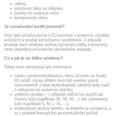
oděvy,
potahové látky na nábytek,
potahy na matrace nebo
kempinkové stany.
Je označování textilií povinné?
Ano, toto označování je v EU povinné u textilních výrobků
určených k prodeji konečnému spotřebiteli. V případě
prodeje mezi podniky mohou být textilní štítky nahrazeny
nebo doplněny průvodními obchodními doklady.
Co a jak je na štítku uvedeno?
Štítek musí obsahovat tyto informace:
název výrobce/distributora, který výrobek na český
trh uvádí, název přitom musí být uveden jasně,
srozumitelně a také dohledatelně, ideálně tedy např.
s odkazem na webovou stránku,
velikost výrobku – v případě oděvů lze použít jak
číselný kód (například 36, 38, 40 ...), tak i písmenný
kód (například S, M, L, XL …),
materiálové složení textilie, ze kterého je vyrobena, a
to v podobě klesajícího procentuálního pořadí