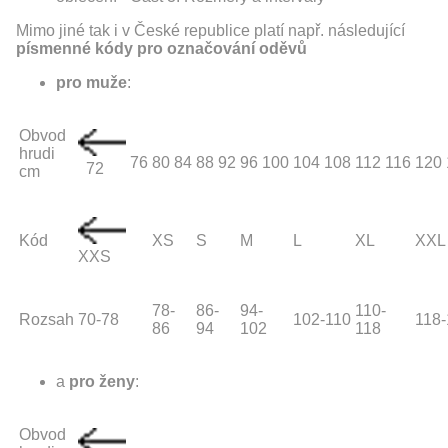
Mimo jiné tak i v České republice platí např. následující
písmenné kódy pro označování oděvů
pro muže
:
Obvod
hrudi
76
80
84
88
92
96
100
104
108
112
116
120
72
cm
Kód
XS
S
M
L
XL
XXL
XXS
78-
86-
94-
110-
Rozsah
70-78
102-110
118
86
94
102
118
a
pro ženy
:
Obvod