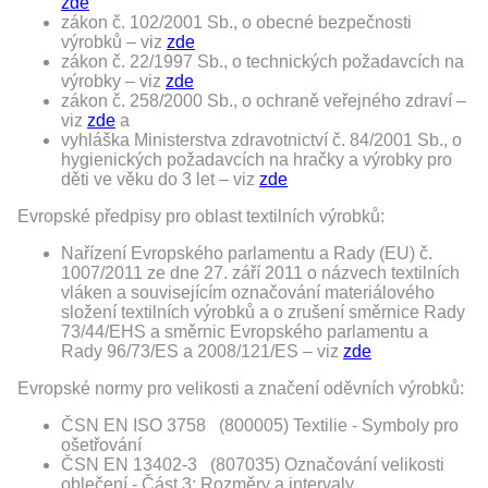
zde
zákon č. 102/2001 Sb., o obecné bezpečnosti
výrobků – viz
zde
zákon č. 22/1997 Sb., o technických požadavcích na
výrobky – viz
zde
zákon č. 258/2000 Sb., o ochraně veřejného zdraví –
viz
zde
a
vyhláška Ministerstva zdravotnictví č. 84/2001 Sb., o
hygienických požadavcích na hračky a výrobky pro
děti ve věku do 3 let – viz
zde
Evropské předpisy pro oblast textilních výrobků:
Nařízení Evropského parlamentu a Rady (EU) č.
1007/2011 ze dne 27. září 2011 o názvech textilních
vláken a souvisejícím označování materiálového
složení textilních výrobků a o zrušení směrnice Rady
73/44/EHS a směrnic Evropského parlamentu a
Rady 96/73/ES a 2008/121/ES – viz
zde
Evropské normy pro velikosti a značení oděvních výrobků:
ČSN EN ISO 3758 (800005) Textilie - Symboly pro
ošetřování
ČSN EN 13402-3 (807035) Označování velikosti
oblečení - Část 3: Rozměry a intervaly