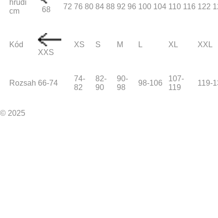
hrudi
72
76
80
84
88
92
96
100
104
110
116
122
1
68
cm
Kód
XS
S
M
L
XL
XXL
XXS
74-
82-
90-
107-
Rozsah
66-74
98-106
119-1
82
90
98
119
© 2025