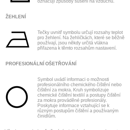
označují způsoby sušení na vzduchu.
ŽEHLENÍ
Tečky uvnitř symbolu určují rozsahy teplot
pro žehlení. Na žehličkách, které se běžně
používají, jsou někdy určitá vlákna
přiřazena k těmto rozsahům nastavení.
PROFESIONÁLNÍ OŠETŘOVÁNÍ
Symbol uvádí informaci o možnosti
profesionálního chemického čištění nebo
čištění za mokra. Kruh symbolizuje
chemické čištění textilií a postupy čištění
za mokra prováděné profesionály.
Poskytuje informace vztahující se k
různým postupům čištění a používaným
činidlům.