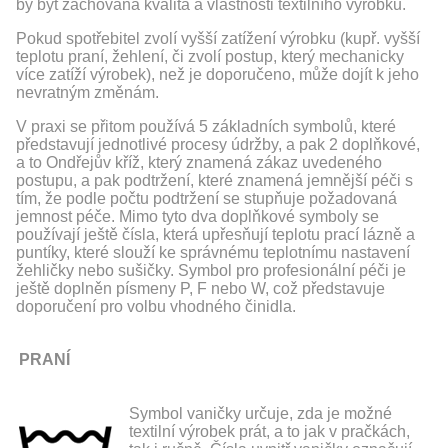
by být zachována kvalita a vlastnosti textilního výrobku.
Pokud spotřebitel zvolí vyšší zatížení výrobku (kupř. vyšší
teplotu praní, žehlení, či zvolí postup, který mechanicky
více zatíží výrobek), než je doporučeno, může dojít k jeho
nevratným změnám.
V praxi se přitom používá 5 základních symbolů, které
představují jednotlivé procesy údržby, a pak 2 doplňkové,
a to Ondřejův kříž, který znamená zákaz uvedeného
postupu, a pak podtržení, které znamená jemnější péči s
tím, že podle počtu podtržení se stupňuje požadovaná
jemnost péče. Mimo tyto dva doplňkové symboly se
používají ještě čísla, která upřesňují teplotu prací lázně a
puntíky, které slouží ke správnému teplotnímu nastavení
žehličky nebo sušičky. Symbol pro profesionální péči je
ještě doplněn písmeny P, F nebo W, což představuje
doporučení pro volbu vhodného činidla.
PRANÍ
Symbol vaničky určuje, zda je možné
textilní výrobek prát, a to jak v pračkách,