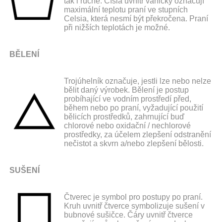
tak i ručně. Čísla uvnitř vaničky označují
maximální teplotu praní ve stupních
Celsia, která nesmí být překročena. Praní
při nižších teplotách je možné.
BĚLENÍ
Trojúhelník označuje, jestli lze nebo nelze
bělit daný výrobek. Bělení je postup
probíhající ve vodním prostředí před,
během nebo po praní, vyžadující použití
bělicích prostředků, zahrnující buď
chlorové nebo oxidační / nechlorové
prostředky, za účelem zlepšení odstranění
nečistot a skvrn a/nebo zlepšení bělosti.
SUŠENÍ
Čtverec je symbol pro postupy po praní.
Kruh uvnitř čtverce symbolizuje sušení v
bubnové sušičce. Čáry uvnitř čtverce