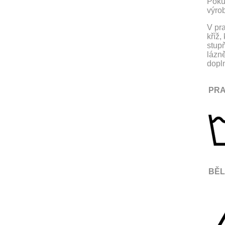
Pokud
výro
V pra
kříž
stupň
lázně
dopl
PRA
BĚL