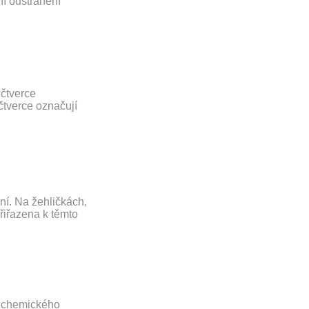
ní odstranění
 čtverce
čtverce označují
ní. Na žehličkách,
přiřazena k těmto
o chemického