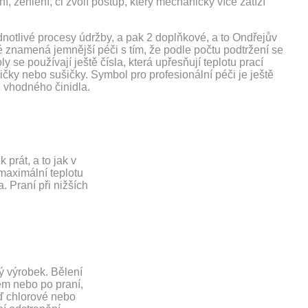
ní, žehlení, či zvolí postup, který mechanicky více zatíží
dnotlivé procesy údržby, a pak 2 doplňkové, a to Ondřejův
é znamená jemnější péči s tím, že podle počtu podtržení se
e používají ještě čísla, která upřesňují teplotu prací
ičky nebo sušičky. Symbol pro profesionální péči je ještě
 vhodného činidla.
 prát, a to jak v
 maximální teplotu
. Praní při nižších
ný výrobek. Bělení
em nebo po praní,
uď chlorové nebo