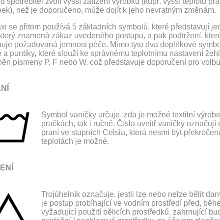
 spotřebitel zvolí vyšší zatížení výrobku (kupř. vyšší teplotu pra
bek), než je doporučeno, může dojít k jeho nevratným změnám.
xi se přitom používá 5 základních symbolů, které představují je
, který znamená zákaz uvedeného postupu, a pak podtržení, kter
uje požadovaná jemnost péče. Mimo tyto dva doplňkové symboly s
 a puntíky, které slouží ke správnému teplotnímu nastavení žehl
něn písmeny P, F nebo W, což představuje doporučení pro volbu
NÍ
Symbol vaničky určuje, zda je možné textilní výrobek
pračkách, tak i ručně. Čísla uvnitř vaničky označují
praní ve stupních Celsia, která nesmí být překročena
teplotách je možné.
ENÍ
Trojúhelník označuje, jestli lze nebo nelze bělit da
je postup probíhající ve vodním prostředí před, běh
vyžadující použití bělicích prostředků, zahrnující b