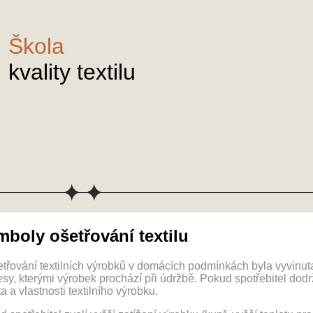
Škola
kvality textilu
boly ošetřování textilu
třování textilních výrobků v domácích podmínkách byla vyvinuta 
sy, kterými výrobek prochází při údržbě. Pokud spotřebitel dod
ta a vlastnosti textilního výrobku.