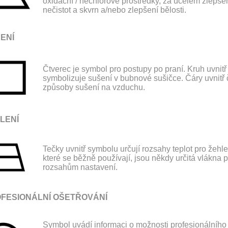
oxidační / nechlorové prostředky, za účelem zlepše
nečistot a skvrn a/nebo zlepšení bělosti.
ENÍ
Čtverec je symbol pro postupy po praní. Kruh uvnitř
symbolizuje sušení v bubnové sušičce. Čáry uvnitř 
způsoby sušení na vzduchu.
LENÍ
Tečky uvnitř symbolu určují rozsahy teplot pro žehle
které se běžně používají, jsou někdy určitá vlákna 
rozsahům nastavení.
FESIONÁLNÍ OŠETŘOVÁNÍ
Symbol uvádí informaci o možnosti profesionálníh