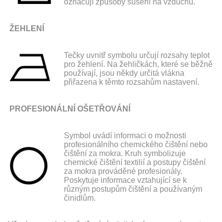
označují způsoby sušení na vzduchu.
ŽEHLENÍ
Tečky uvnitř symbolu určují rozsahy teplot
pro žehlení. Na žehličkách, které se běžně
používají, jsou někdy určitá vlákna
přiřazena k těmto rozsahům nastavení.
PROFESIONÁLNÍ OŠETŘOVÁNÍ
Symbol uvádí informaci o možnosti
profesionálního chemického čištění nebo
čištění za mokra. Kruh symbolizuje
chemické čištění textilií a postupy čištění
za mokra prováděné profesionály.
Poskytuje informace vztahující se k
různým postupům čištění a používaným
činidlům.