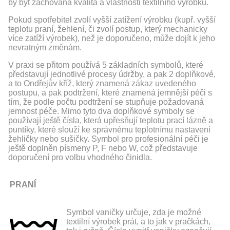
by být zachována kvalita a vlastnosti textilního výrobku.
Pokud spotřebitel zvolí vyšší zatížení výrobku (kupř. vyšší
teplotu praní, žehlení, či zvolí postup, který mechanicky
více zatíží výrobek), než je doporučeno, může dojít k jeho
nevratným změnám.
V praxi se přitom používá 5 základních symbolů, které
představují jednotlivé procesy údržby, a pak 2 doplňkové,
a to Ondřejův kříž, který znamená zákaz uvedeného
postupu, a pak podtržení, které znamená jemnější péči s
tím, že podle počtu podtržení se stupňuje požadovaná
jemnost péče. Mimo tyto dva doplňkové symboly se
používají ještě čísla, která upřesňují teplotu prací lázně a
puntíky, které slouží ke správnému teplotnímu nastavení
žehličky nebo sušičky. Symbol pro profesionální péči je
ještě doplněn písmeny P, F nebo W, což představuje
doporučení pro volbu vhodného činidla.
PRANÍ
Symbol vaničky určuje, zda je možné
textilní výrobek prát, a to jak v pračkách,